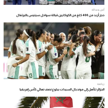
أمن وعدالة
حجز أزيد من 400 كلغ من الكوكايين قبالة سواحل سينيس بالبرتغال
رياضة
الجزائر تتأهل إلى مونديال السيدات ببلوغ نصف نهائي كأس إفريقيا