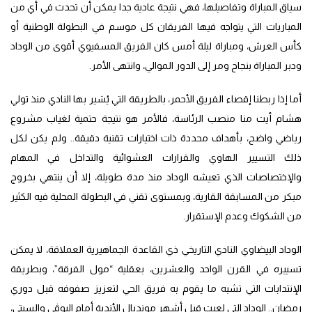
سياق المباراة وتفاصيلها، فهي نتيجة عادية جدا يمكن أن تحدث في أي من
المباريات التي يتواجه فيها الفريقان كل موسم في البطولة الوطنية أو
كأس العرش، ومباراة ليلة أمس كان الفريق المسفيوي أقوى من الوداد
ودبر المباراة بنجاح ومر إلى الدور الموالي، وانتهى الأمر.
أما إذا ربطنا إقصاء الفريق الأحمر، بالطريقة التي يُسَير بها النادي منذ تولي
هشام أيت منا منصب الرئاسة، فالأمر هو نتيجة حتمية لغياب مشروع
رياضي واضح، بأهداف محددة ذات اختيارات تقنية دقيقة.. ولم يكن لكل
ذلك التسيير الهاوي والقرارات العشوائية والتداخل في المهام
والإختصاصات الذي تعيشه الوداد منذ مدة طويلة، إلا أن ينتهي بخروج
مبكر من المسابقة القارية، وبمستوى تقني في البطولة المحلية فيه الكثير
من الشكوك وعدم الإستقرار.
الوداد البيضاوي النادي التاريخي ذي القاعدة الجماهيرية العملاقة، لا يمكن
تسييره في القرن الواحد والعشرين، بعقلية “مول الفرقة”، وبطريقة
الإنتدابات التي تشبه ما يقوم به فريق الحي لتعزيز صفوفه قبل دوري
رمضان.. الوداد التي لعبت قبل أشهر مونديال الأندية أمام اليوڤي والسيتي،