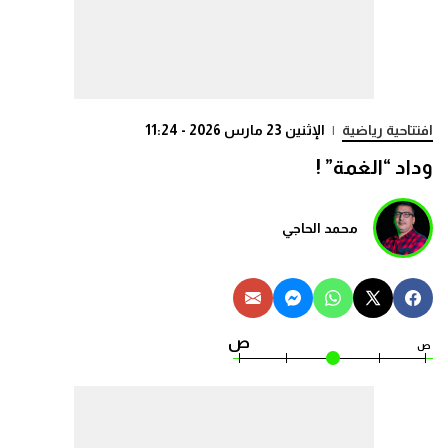
افتتاحية رياضية
|
الإثنين 23 مارس 2026 - 11:24
وداد “الغمة” !
محمد الحاجي
ص
ص