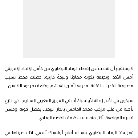
لا يستقيم أن نتحدث عن إقصاء الوداد البيضاوي من كأس الإتحاد الإفريقي
أمس الأحد، ونصِفه بكونه مفاجئا ونتيجةً كارثية، حصلت فقط بسبب
محدودية القدرات التقنية لمدربها أمين بنهاشم، وضعف مردود اللاعبين.
سيكون في الأمر إهانة لأولمبيك آسفي الفريق المغربي المحترم الذي انتزع
تأهله من قلب مركب محمد الخامس بالدار البيضاء بفضل قوته، وحسن
تدبيره للمواجهة، أكثر منه بسبب ضعف الخصم الودادي.
“هزيمة” الوداد البيضاوي بميدانه أمام أولمبيك آسفي، اذا حصرناها في