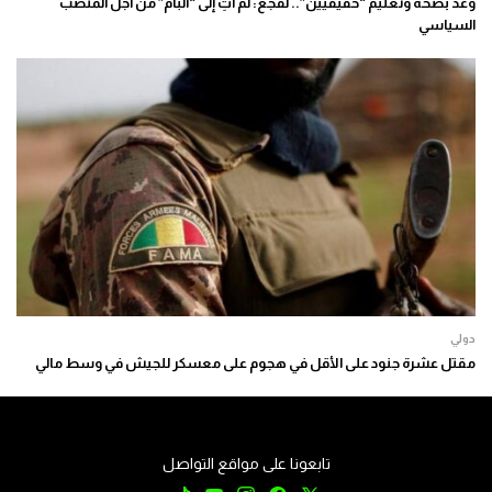
وعد بصحة وتعليم “حقيقيين”.. لقجع: لم آتِ إلى “البام” من أجل المنصب
السياسي
دولي
مقتل عشرة جنود على الأقل في هجوم على معسكر للجيش في وسط مالي
تابعونا على مواقع التواصل