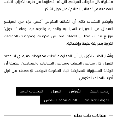
مشاركة كل مكونات المجتمع، التي تم إقصاؤها من طرف الأحزاب الثلاث،
المجتمعة في “دهاليز الظلام”، على قول لشكر.
وأوضح المتحدث ذاته، أن التحالف الحكومي أقصى جزء من المجتمع
المتمثل في التعبيرات السياسية والمدنية والاجتماعية، وقام “التغول”
بتوزيع مكاتب مجالس الجهات فيما بين مكوناته، وعموديات الجماعات
الترابية بطريقة عنيفة وإقصائية.
وأشار الكاتب الأول إلى أن المعارضة “بذلت مجهودات كبيرة، كي لا يحصد
التغول كل مجالس الجهات ومجالس الجماعات والعمالات”، مضيفا أن
الرقابة المسؤولة للمعارضة تجاه الحكومة تعرضت للإضعاف من قبل
أحزاب التحالف الحكومي.
إدريس لشكر
الأوراش
التغول
الجماعات التربية
الدولة الاجتماعية
الملك محمد السادس
مقالات ذات صلة