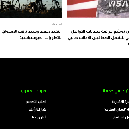
اقتصاد
توسّع مراقبة حسابات التواصل
النفط يصعد وسط ترقب الأسواق
عي لتشمل الصحافيين الأجانب طالبي
للتطورات الجيوسياسية
رك في خدماتنا
صوت المغرب
رة الإخبارية
اطلب التصحيح
 “لسان المغرب”
شاركنا رأيك
ل التطبيق
أعلن معنا