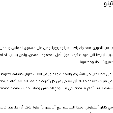
ينو
لقب الدوري، فقد جاء باهتا تقنيا وفرجويا، وحتى على مستوى الحماس والجدل
بب البارصا التي عرفت كيف تفوز بأقل المجهود الممكن، ولكن بسبب الحالة
“صفري” شكلا ومضمونا.
ي على هذا الحال من التشردم والتفكك والفتور في اللعب طوال حياتهم، خصوصا
ى في فترات ضعفه معتادا أن يتعافى من كل أمراضه ويقف الند للند أمام غريمه
دوا شهية اللعب أمام ما يحدث في مستودع الملابس وغياب مدرب بقبضة حديدية
ع كارلو أنشيلوتي، وهذا الموسم مع ألونسو وأربيلوا، يؤكد أن طريقة تدبير