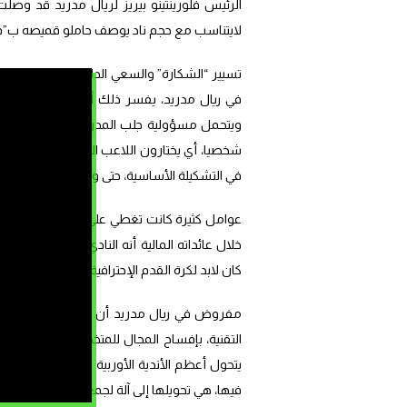
الرئيس فلورينتينو بيريز لريال مدريد قد وصل
لايتناسب مع حجم ناد يوصف حاملو قميصه ب”فر
تسيير “الشكارة” والسعي الدائم لتحقيق المكاس
في ريال مدريد، يفسر ذلك أنه النادي الوحيد ب
ويتحمل مسؤولية جلب المدرب واللاعبين.. هذه
شخصيا، أي يختارون اللاعب الذي سيجلب عقود ال
في التشكيلة الأساسية، حتى وإن لم يكن له مكان
عوامل كثيرة كانت تغطي على هذا العيب المؤس
خلال عائداته المالية أنه النادي النموذجي من 
كان لابد لكرة القدم الإحترافية ومنطقها المعا
مفروض في ريال مدريد أن يلتحق بركب باقي الأ
التقنية، بإفساح المجال للمتخصصين لكي يقرروا
يتحول أعظم الأندية الأوربية والعالمية إلى واحد
فيها، هي تحويلها إلى آلة لجمع المال ومضاعفة 