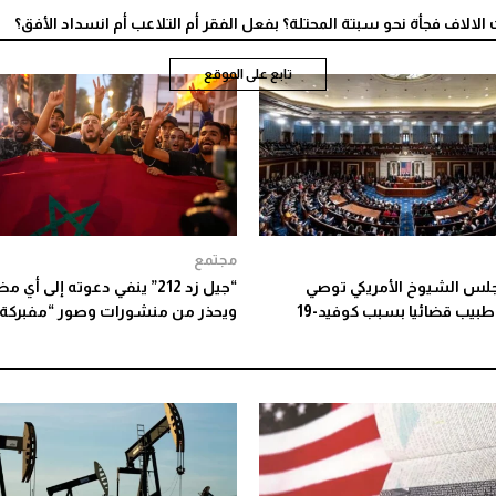
الاف فجأة نحو سبتة المحتلة؟ بفعل الفقر أم التلاعب أم انسداد الأفق؟
تابع على الموقع
مجتمع
جلس الشيوخ الأمريكي توصي
“جيل زد 212” ينفي دعوته إلى أي 
طبيب قضائيا بسبب كوفيد-19
ويحذر من منشورات وصور “مفبركة”