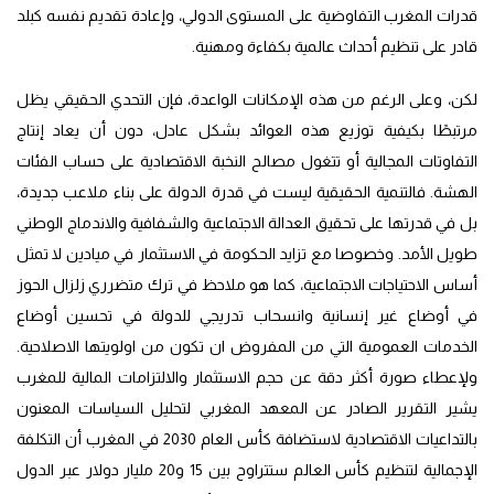
قدرات المغرب التفاوضية على المستوى الدولي، وإعادة تقديم نفسه كبلد
قادر على تنظيم أحداث عالمية بكفاءة ومهنية.
لكن، وعلى الرغم من هذه الإمكانات الواعدة، فإن التحدي الحقيقي يظل
مرتبطًا بكيفية توزيع هذه العوائد بشكل عادل، دون أن يعاد إنتاج
التفاوتات المجالية أو تتغول مصالح النخبة الاقتصادية على حساب الفئات
الهشة. فالتنمية الحقيقية ليست في قدرة الدولة على بناء ملاعب جديدة،
بل في قدرتها على تحقيق العدالة الاجتماعية والشفافية والاندماج الوطني
طويل الأمد. وخصوصا مع تزايد الحكومة في الاستثمار في ميادين لا تمثل
أساس الاحتياجات الاجتماعية، كما هو ملاحظ في ترك متضرري زلزال الحوز
في أوضاع غير إنسانية وانسحاب تدريجي للدولة في تحسين أوضاع
الخدمات العمومية التي من المفروض ان تكون من اولويتها الاصلاحية.
ولإعطاء صورة أكثر دقة عن حجم الاستثمار والالتزامات المالية للمغرب
يشير التقرير الصادر عن المعهد المغربي لتحليل السياسات المعنون
بالتداعيات الاقتصادية لاستضافة كأس العام 2030 في المغرب أن التكلفة
الإجمالية لتنظيم كأس العالم ستتراوح بين 15 و20 مليار دولار عبر الدول