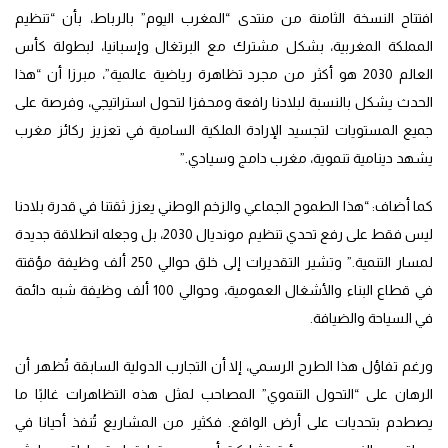
افتتاح النسخة الثامنة من منتدى “المغرب اليوم” بالرباط، بأن “تنظيم
المملكة المغربية، بشكل مشترك مع البرتغال وإسبانيا، لبطولة كأس
العالم 2030 هو أكثر من مجرد تظاهرة رياضية عالمية”، مبرزا أن “هذا
الحدث يشكل بالنسبة لبلادنا رافعة ومحفزا لتحول استراتيجي، وفرصة على
جميع المستويات لتجسيد الإرادة الملكية السامية في تعزيز ركائز مغرب
يشهد دينامية تنموية، مغرب دامج وسيادي.”
كما أضاف: “هذا الطموح الجماعي والزخم الوطني يعزز ثقتنا في قدرة بلادنا
ليس فقط على رفع تحدي تنظيم مونديال 2030، بل وجعله انطلاقة جديدة
لمسار التنمية.” وتشير التقديرات إلى خلق حوالي 250 ألف وظيفة مؤقتة
في قطاع البناء والأشغال العمومية، وحوالي 100 ألف وظيفة شبه دائمة
في السياحة والضيافة.
ورغم تفاؤل هذا الطرح الرسمي، إلا أن التجارب الدولية السابقة تُظهر أن
الرهان على “التحول التنموي” المصاحب لمثل هذه التظاهرات غالبًا ما
يصطدم بتحديات على أرض الواقع. فكثير من المشاريع تُنفذ أحيانا في