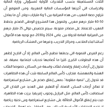
الثلاث المستضيفة بحسب التقديرات الأولية لمسؤولي وزارة المالية
والدراسات التي أجرتها المؤسسات المالية المغربية. ومن المتوقع أن
تتراوح حصة المغرب من هذه الميزانية بين 5 و6 مليارات دولار، أي ما يعادل
50-60 مليار درهم مغربي. ولتمويل هذا المشروع الوطني الضخم، يخطط
المغرب للاعتماد على مصادر متنوعة. سيتم تخصيص حوالي 25 مليار درهم
من الميزانية العامة للدولة بين عامي 2024 و2030، مع توجيه هذه الأموال
أساسًا لبناء الملاعب، ومراكز التدريب، وغيرها من المنشآت الرياضية.
رغم الفرص التنموية التي يحملها تنظيم كأس العالم، إلا أن التاريخ يُظهر
أن هذه البطولات الكبرى كثيرا ما تُصاحبها تحديات اجتماعية عميقة، قد
تتحول إلى أزمات إفقار وإقصاء لفئات واسعة من السكان، خصوصا الفئات
الهشة والمهمشة. فتجارب كأس العالم السابقة تثبت أن هذه التظاهرات
قد تتحول إلى “تنمية مقلوبة”، بمعنى إنفاق ضخم على مشاريع استعراضية
لا تعالج أزمات السكن، الصحة، أو التعليم. ففي العديد من البلدان التي
استضافت كأس العالم، مثل البرازيل وجنوب إفريقيا، برزت هذه الظاهرة،
حيث يتم إنفاق الأموال الطائلة على مشاريع استعراضية وبنى تحتية رياضية
لا تخدم الاحتياجات الأساسية للسكان، وفي المقابل يتم إهمال الخدمات