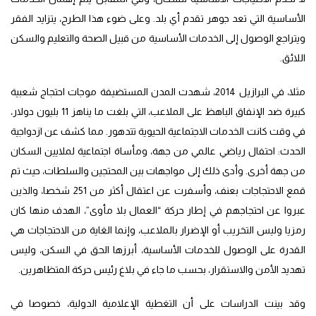
الأساسية التي تعد جوهر تقدم أي بلد. وعلى ضوء هذا الطرح، يتزايد الفقر
ويتراجع الوصول إلى الخدمات الأساسية من قبيل الصحة والتعليم والسكن
اللائق.
مثلا، في البرازيل 2014، شهدت المدن المستضيفة موجات احتجاج شعبية
كبيرة ضد الإنفاق الباهظ على الملاعب، التي بلغت ما يناهز 11 بليون دولار،
في وقت كانت الخدمات الاجتماعية الحيوية تتدهور. مما كشف عن ازدواجية
الحدث: احتفال رياضي عالمي من جهة، ومأساة اجتماعية لملايين السكان
من جهة أخرى. وأدى ذلك إلى مواجهات بين المحتجين والسلطات، حيث تم
قمع الاحتجاجات بعنف، وأسفرت عن اعتقال أكثر من 251 شخصا، والذين
عبروا عن احتجاجهم في إطار حركة “العمال بلا مأوى”، الهدف منها كان
رمزيا وليس التخريب أو الإضرار بالملاعب، وإنما الغاية من الاحتجاجات هي
القدرة على الوصول للخدمات الأساسية، أبرزها الحق في السكن، وليس
تهديد الأمن والاستقرار، بحسب ما جاء في بلاغ رئيس حركة المتظاهرين.
وقد بينت الدراسات على أن التغطية الإعلامية الدولية، خصوصا في