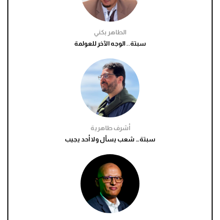
الطاهر بكني
سبتة.. الوجه الآخر للعولمة
أشرف طاهرية
سبتة… شعب يسأل ولا أحد يجيب