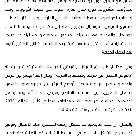
سباق مع الزمن، دون رؤية تشاركية أو مردودية اجتماعية عادلة، مما يثير
تساؤلات مشروعة حول مدى قدرة الدولة على ضبط الأولويات وفقا
لحاجيات المواطن، لا فقط لمتطلبات الترويج الخارجي؛ وما إذا كان الخطاب
التنموي المرافق للمونديال سيُترجم فعلا إلى مكاسب ملموسة للطبقات
الوسطى والفقيرة؛ وهل ستراعى مبادئ الشفافية والمساءلة في صرف
الاستثمارات، أم سيتكرر مشهد “مشاريع المناسبات” التي تتلاشى آثارها
بعد انتهاء الحدث؟
وفي هذا الإطار، دق المركز الإفريقي للدراسات الاستراتيجية والرقمنة
“ناقوس الخطر” في مرحلة وصفها بـ”الحرجة”، وقال إنها “تجمع بين فرص
واعدة ومخاطر بنيوية عميقة”. وأوضح المركز في تقريره بعنوان “سوق
الشغل المغربي: بين هشاشة الحاضر وفرص الغد”، أنه بينما يحتفي
الاقتصاد بدينامية مرتبطة بالاستعدادات لتنظيم كأس العالم 2030،
“تكشف نظرة فاحصة عن هشاشة مقلقة”.
بالفعل، إن هذه الدينامية قد تشكل رافعة لتحسين مناخ الأعمال وتوفير
آلاف فرص الشغل، لا سيما في أوساط الشباب. كما أنها فرصة لتعزيز