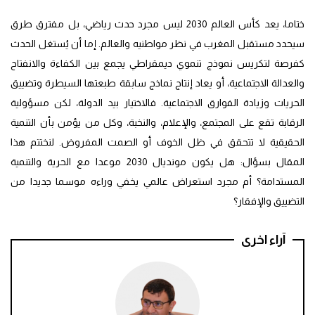
ختاما، يعد كأس العالم 2030 ليس مجرد حدث رياضي، بل مفترق طرق
سيحدد مستقبل المغرب في نظر مواطنيه والعالم. إما أن يُستغل الحدث
كفرصة لتكريس نموذج تنموي ديمقراطي يجمع بين الكفاءة والانفتاح
والعدالة الاجتماعية، أو يعاد إنتاج نماذج سابقة طبعتها السيطرة وتضييق
الحريات وزيادة الفوارق الاجتماعية. فالاختيار بيد الدولة، لكن مسؤولية
الرقابة تقع على المجتمع، والإعلام، والنخبة، وكل من يؤمن بأن التنمية
الحقيقية لا تتحقق في ظل الخوف أو الصمت المفروض. لنختتم هذا
المقال بسؤال: هل يكون مونديال 2030 موعدا مع الحرية والتنمية
المستدامة؟ أم مجرد استعراض عالمي يخفي وراءه موسما جديدا من
التضييق والإفقار؟
آراء اخرى