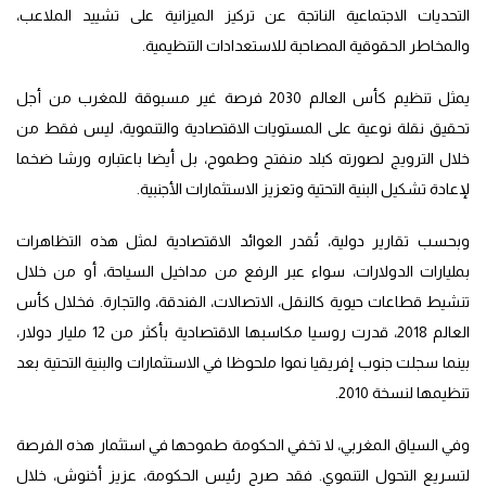
التحديات الاجتماعية الناتجة عن تركيز الميزانية على تشييد الملاعب،
والمخاطر الحقوقية المصاحبة للاستعدادات التنظيمية.
يمثل تنظيم كأس العالم 2030 فرصة غير مسبوقة للمغرب من أجل
تحقيق نقلة نوعية على المستويات الاقتصادية والتنموية، ليس فقط من
خلال الترويج لصورته كبلد منفتح وطموح، بل أيضا باعتباره ورشا ضخما
لإعادة تشكيل البنية التحتية وتعزيز الاستثمارات الأجنبية.
وبحسب تقارير دولية، تُقدر العوائد الاقتصادية لمثل هذه التظاهرات
بمليارات الدولارات، سواء عبر الرفع من مداخيل السياحة، أو من خلال
تنشيط قطاعات حيوية كالنقل، الاتصالات، الفندقة، والتجارة. فخلال كأس
العالم 2018، قدرت روسيا مكاسبها الاقتصادية بأكثر من 12 مليار دولار،
بينما سجلت جنوب إفريقيا نموا ملحوظا في الاستثمارات والبنية التحتية بعد
تنظيمها لنسخة 2010.
وفي السياق المغربي، لا تخفي الحكومة طموحها في استثمار هذه الفرصة
لتسريع التحول التنموي. فقد صرح رئيس الحكومة، عزيز أخنوش، خلال