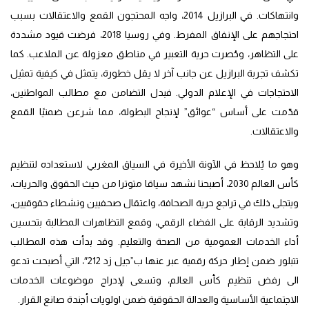
وانتهاكات. في البرازيل 2014، واجه المحتجون القمع والاعتقالات بسبب
احتجاجهم على الإنفاق المفرط. وفي روسيا 2018، فرضت قيود مشددة
على التظاهر، وحُصرت حرية التعبير في مناطق معزولة عن الملاعب. كما
تكشف تجربة البرازيل عن جانب آخر لا يقل خطورة، يتمثل في كيفية تمثيل
الاحتجاجات في الإعلام الدولي. فبدل التضامن مع مطالب المواطنين،
قدّمت على أساس “عوائق” لإنجاح البطولة، مما شرعن ضمنيًا القمع
والاعتقالات.
وهو ما يُلاحظ في الآونة الأخيرة في السياق المغربي لاستعداده لتنظيم
كأس العالم 2030، أصبحنا نشهد سياقا متوترا من حيث الحقوق والحريات،
ويتجلى ذلك في تراجع حرية الصحافة، واعتقال صحفيين ونشطاء حقوقيين،
وتشديد الرقابة على الفضاء الرقمي، وقمع التظاهرات المطالبة بتحسين
أداء الخدمات العمومية من الصحة والتعليم. وقد بدأت هذه المطالب
تتبلور ضمن إطار حركة رقمية عبر عنها ب”جيل زد 212″، التي أصبحت تدعو
الى رفض تنظيم كأس العالم، وتسعى لإدراج موضوعات الخدمات
الاجتماعية الأساسية والعدالة الحقوقية ضمن اولويات أجندة صانع القرار.