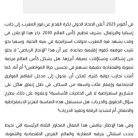
في أكتوبر 2023، أعلن الاتحاد الدولي لكرة القدم عن فوز المغرب، إلى جانب
إسبانيا والبرتغال، بشرف تنظيم كأس العالم 2030. جاء هذا الإعلان في
وقت يشهد فيه المغرب تحولات استراتيجية في بنيته التحتية، وسعيا نحو
تثبيت موقعه كقوة إقليمية صاعدة. غير أن هذا “الإنجاز الرياضي” لا يخلو
من إشكالات وتساؤلات عميقة، أبرزها: هل يشكل كأس العالم فرصة
تنموية واقتصادية حقيقية تسهم في تحسين حياة المواطنين؟ أم أنه، كما
أثبتت تجارب دولية كثيرة، يُمكن أن يتحول إلى مدخل لتفاقم الفوارق
الاجتماعية وإفقار فئات واسعة من السكان، في ظل إنفاق هائل على
مشاريع استعراضية لا تلبي الحاجيات الأساسية؟ وعلاوة على ذلك، يطرح
سؤال الحقوق والحريات: هل ستستغل هذه المناسبة لتعزيز الديمقراطية
والانفتاح، أم لتشديد الرقابة وتقييد الحريات؟
وفي هذا الإطار، يناقش هذا المقال المحاور الثلاثة الرئيسية التي تحيط
بحدث استثنائي يترقبه المغاربة والعالم: الفرص الاقتصادية والتنموية،