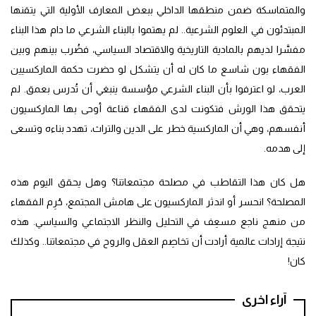
والمتماسكة ضمن منطقها الداخلي ببعض المعارف الأولية التي يتقنها
المبتدئون في العلوم الشرعية.. لم يهتموا بالبناء الشرعي ما دام هذا البناء
مفسَّرا لديهم بالمادية التاريخية والاقتصاد السياسي، فضُرب بينهم وبين
الفقهاء بون شاسع ما كان له أن يتشكل لو حضرت حكمة الماركسيين
العرب، لو اعترفوا بأن البناء الشرعي مؤسسة ينبغي أن تُدرس بعمق. لم
يتحقق هذا الورش فتكونت لدى الفقهاء قناعة أوحى بها الماركسيون
أنفسهم، وهي أن الماركسية خطر على الدين والتراث، تهدد بناءه وتسعى
إلى هدمه.
هل كان هذا التقاطب في مصلحة مجتمعاتنا؟ وهل يحقق اليوم هذه
المصلحة؟ انحسر أو اندثر الماركسيون على هامش المجتمع، حُرِم الفقهاء
من منهج ناجع مسعِف في التحليل والنظر الاجتماعي والسياسي. هذه
نتيجة إرادات عالمية أرادت أن تخاصِم العقل والروح في مجتمعاتنا.. وكذلك
كان!
آراء اخرى