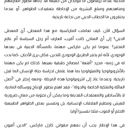
الحديثة عندما يرفضون ما للوجدان من حقيقة قد يأباها قصور معارفهم
ومناهجهم ومبلغ البشرية من الإحاطة بتعقيدات الظواهر، أو عندما
يحتقرون ما الخطاب الديني من نجاعة تاريخية.
السؤال الآن: كيف تعاملت الماركسية مع هذا المعطى، أي المعطى
الديني؟ إلى أي المناحي كانت أقرب، العارف أم رجل السياسة أم عالِم
المختبر؟ عموما لم يكن ماركس مهتما، بالمسألة الدينية في بعدها
الوجودي، لأنه لم يختبر الطريق الوجودي للتدين، فكان يرى الأديان -كما بدت
له في زمنه- مجرد “أقنعة” لمصالح طبقية بعينها. كذلك لم يكن مهتما
بالأنثروبولوجيا والميثولوجيا بما هما علمان لدراسة حياة الإنسان الما قبل
تاريخية. وعندما عاد إلى انثروبولوجيا هذه المرحلة -ومعه إنجلز في “أصل
العائلة والملكية الخاصة والدولة”- فقد اهتم بتطور الإنتاج ووسائله المادية،
لا بالأساطير والمعتقدات القديمة وما يمكن أن تحتويه من معانٍ ضرورية
للعيش وتنظيم العلاقات الإنسانية، بل وتفسير بعض الظواهر الطبيعية
(الحلم أو الموت مثلا) تفسيرا أوليا.
في هذا الإطار يجب أن نفهم مقولتي كارل ماركس: “الدين أفيون