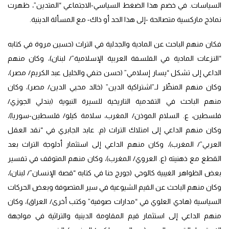
السياسات. في خضم هذا الضغط السياسي-الاجتماعي “المتدين”، ظهرت
نماذج ماركسية متصالحة -إلى هذا الحد أو ذاك- مع المسألة الدينية.
فكان منهم الباحث عن المادية والجدلية في التراث (حسين مروة في كتابه
“النزعات المادية في الفلسفة العربية الإسلامية”/ لبنان)، وكان منهم
الداعي إلى تشكل “يسار إسلامي” (حسن حنفي والخليل عبد الكريم/ مصر)،
وكان منهم المنظّر لـ”اشتراكية الدين” (خالد محيي الدين/ مصر)، وكان
منهم الباحث في التقدمية التاريخية للسيرة النبوية (بندلي الجوزي/
فلسطين، ع. السلام الموذن/ المغرب، سلامة كيلو/ فلسطين-سوريا)،
وكان منهم الداعي إلى امتلاك التراث (م. عابد الجابري في “نقد العقل
العربي”/ المغرب)، وكان منهم الداعي إلى استثمار أدلوجة التراث بعد
القطع مع ذهنيته (ع. العروي/ المغرب)، وكان منهم المتوقف في تفسير
بعض الظواهر الغيبية كالوحي (جورج حنا في كتابه “قصة الإنسان”/ لبنان)،
وكان منهم الباحث عن القيم الشيوعية في سير المتصوفة وبعض الحركات
السياسية (هادي العلوي في “مدارات صوفية” وكتب أخرى/ العراق)، وكان
منهم الداعي إلى استثمار قيم المقاومة الدينية والتراثية في مواجهة