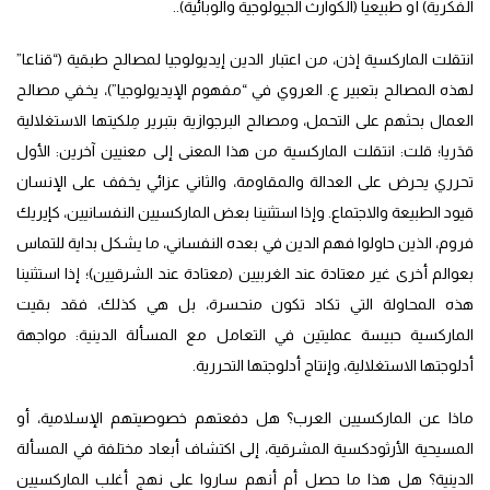
الفكرية) أو طبيعيا (الكوارث الجيولوجية والوبائية)..
انتقلت الماركسية إذن، من اعتبار الدين إيديولوجيا لمصالح طبقية (“قناعا”
لهذه المصالح بتعبير ع. العروي في “مفهوم الإيديولوجيا”)، يخفي مصالح
العمال بحثهم على التحمل، ومصالح البرجوازية بتبرير مِلكيتها الاستغلالية
قدَريا؛ قلت: انتقلت الماركسية من هذا المعنى إلى معنيين آخرين: الأول
تحرري يحرض على العدالة والمقاومة، والثاني عزائي يخفف على الإنسان
قيود الطبيعة والاجتماع. وإذا استثنينا بعض الماركسيين النفسانيين، كإيريك
فروم، الذين حاولوا فهم الدين في بعده النفساني، ما يشكل بداية للتماس
بعوالم أخرى غير معتادة عند الغربيين (معتادة عند الشرقيين)؛ إذا استثنينا
هذه المحاولة التي تكاد تكون منحسرة، بل هي كذلك، فقد بقيت
الماركسية حبيسة عمليتين في التعامل مع المسألة الدينية: مواجهة
أدلوجتها الاستغلالية، وإنتاج أدلوجتها التحررية.
ماذا عن الماركسيين العرب؟ هل دفعتهم خصوصيتهم الإسلامية، أو
المسيحية الأرثودكسية المشرقية، إلى اكتشاف أبعاد مختلفة في المسألة
الدينية؟ هل هذا ما حصل أم أنهم ساروا على نهج أغلب الماركسيين