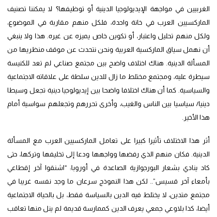
الغربيين في مواجهة الإيديولوجيا الدينية أو توظيفها؟ لا يمكننا تصنيف
الماركسيين العرب في خانة واحدة، فلكل منهم مقاربة في الموضوع،
ولكل منهم تحليل واعتبار، أو تكوين خاص يميزه عن غيره. هذا ولا ينبغي
أن نهمل سياق الماركسية العربية ونحن نتحدث عن موقف منظريها من
المسألة الدينية. هناك اختلاف واضح بين مجتمع صناعي لم تعد للكنيسة
سيطرة عليه، ومجتمع مختلط ما زال للدين سلطة على علاقاته الاجتماعية
والسياسية. كما أن هناك اختلافا واضحا بين إيديولوجيا دينية تجعل وسيطا
دينيا/ سياسيا بين الناس والغيب، وأخرى تحررهم وتجعلهم سواسية أمام
هذا الأخير.
أثر هذا الاختلاف تأثيرا كبيرا على تعامل الماركسيين العرب مع المسألة
الدينية. فكان منهم الذي رفضها وواجهها ودعا إلى تخليفها وتركها، حتى
كاد ينادي بشعار البورجوازية الصاعدة في أوروبا: “اشنقوا آخر إقطاعي
بأمعاء آخر قسيس”.. لكن هذا النموذج سرعان ما وجد نفسه غريبا في
مجتمع متدين، لا يختلط فيه الدين بالسياسة فقط، بل بالحياة الاجتماعية
أيضا، كذا بلاوعي جمعي يعرف الدين كممارسة قديمة لم ينل منها تعاقب