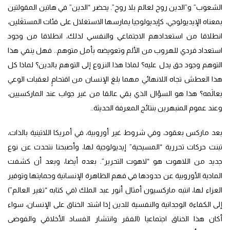
الشعوب” و”الدين روح لعالم بلا روح”. يحضر “الدين” في هاتين المقولتين
بمعناه الإيديولوجي، كإيديولوجيا يمارسها الاستغلال على فئات المستغَلين،
انطلاقا من استعدادهم الاجتماعي والنفسي لذلك، انطلاقا من وجود
استعداد فردي للهروب من الألم وتعويضه بأمل متوهم.. فهل ينفي هذا
التوهم وجود حق يدل عليه؟ لماذا هذا النزوع إلى التوهم بالدين؟ لماذا كل
هذا العطش تجاه اللانهائي مهما بلغ الإنسان من اقتحامٍ لعقبات الوعي
بعالَمه؟ هذا هو السؤال الذي بقي عالقا من غير جواب عند الماركسيين،
وعند عموم المنبهرين بنتائج المعرفة الحديثة..
بعد ماركس بعقود، وفي شروط غير أوروبية، في أمريكا اللاتينية بالذات،
تبنت حركات تحررية “المسيحية” إيديولوجية لها، وأصبحنا نتحدث عن نوع
جديد من اللاهوت هو “لاهوت التحرير”. بعده أيضا، وبعد أن كشفت
المادية الأوروبية عن حدودها في فهم الظاهرة الإنسانية وحمايتها وتوفير
العزاء لها، انتبه ماركسيون أمثال أنور عبد الملك (في كتابه “تغير العالم”)
إلى الكفاءة الوجدانية والنفسية للدين إذا اشتد الخناق على الإنسان، سواء
أكان هذا الخناق اجتماعيا (الفقر وانتشار الفساد الأخلاقي والفوضى