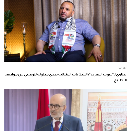
أحزاب
هناوي لـ”صوت المغرب”: الشكايات المتتالية ضدي محاولة لترهيبي عن مواجهة
التطبيع