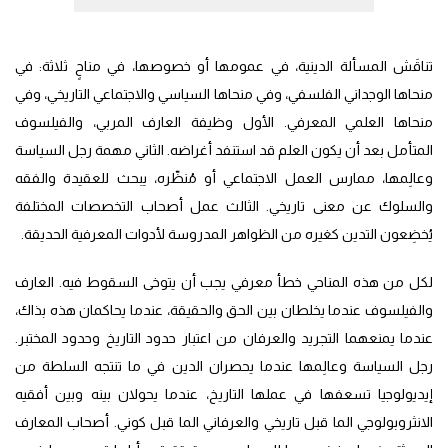
تناقَش المسألة الدينية، في عمومها أو خصوصها، في مناحٍ ثلاثة: في
منحاها الوجداني الفلسفي، وفي منحاها السياسي والاجتماعي التاريخي، وفي
منحاها العلمي المعرفي. الأول وظيفة العارف المربي، والفيلسوف
المتأمل بعد أن يكون العلم قد استنفد أغراضه. الثاني مهمة رجل السياسة
وعالِمها، ممارس العمل الاجتماعي أو مُنظّره، يبحث للعقيدة والفقه
والسلوك عن معنى تاريخي. الثالث عمل أصحاب التخصصات المختلفة
يُخضِعون التدين كغيره من الظواهر المدروسة لأدوات المعرفية الحديقة.
لكل من هذه المناحي خطأ معرفي يجب أن يتوخى السقوط فيه. العارف
والفيلسوف عندما يخلطان بين الحق والحقيقة، عندما يحاكمان هذه بذاك،
عندما يمنعهما التجريد والعرفان من اعتبار حدود التاريخ وحدود المختبر.
رجل السياسة وعالِمها عندما يحصران الدين في ما تنتجه السلطة من
إيديولوجيا تسعفها في عملها التاريخ، عندما يحولان بينه وبين أفقيه
الانثروبولوجي الما قبل تاريخي والعرفاني الما قبل كوني. أصحاب المعارف