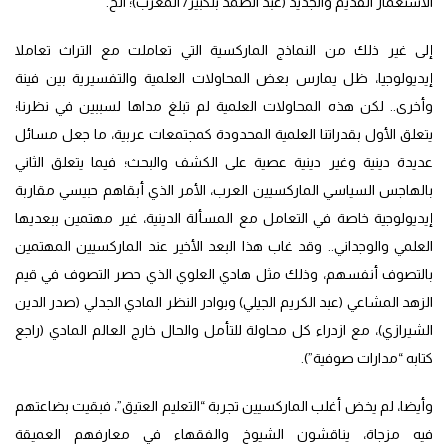
الاستعمار القديم والجديد (عبد الصمد بلكبير/ المغرب)؛ الخ.
إلى غير ذلك من النماذج الماركسية التي تعاملت مع التراث تعاملا
إيديولوجيا، ظل يمارس بعض المحاولات العلمية والتفسيرية بين فينة
وأخرى.. لكن هذه المحاولات العلمية لم تبلغ مداها لسببين في نظرنا؛
يتعلق الأول بقدراتنا العلمية المحدودة كمجتمعات عربية، ما جعل مسائل
عديدة دينية وغير دينية عصية على الكشف والبحث؛ فيما يتعلق الثاني
بالهاجس السياسي الماركسيين العرب، الأمر الذي أبقاهم حبيسي مقاربة
إيديولوجية خاصة في التعامل مع المسألة الدينية، غير مهتمين ببعديها
العلمي والوجداني.. وقد غاب هذا البعد الأخير عند الماركسيين المهتمين
بالتصوف أنفسهم، وذلك مثل هادي العلوي الذي حصر التصوف في قيم
الزهد المشاعي (عبد الكريم الجيلي) وبوادر النظر المادي الجدلي (صدر الدين
الشيرازي)، مع ازدراء كل محاولة للتأمل والحال خارج العالم المادي (راجع
كتابه “مدارات صوفية”).
وأيضا، لم يخض أغلب الماركسيين تجربة “التعليم العتيق”، فبقيت بضاعتهم
فيه مزجاة، يناقشون الشيوخ والفقهاء في معارفهم العميقة