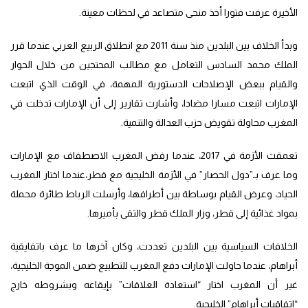
الأخيرة عرفت فتورا أخذ منحى متصاعد في لحظات معينة.
وبدأ الخلاف بين البلدين منذ سنة 2011 مع انطلاق الربيع العربي عندما قرر
الملك محمد السادس التعامل مع مطالب المحتجين من خلال الحوار
والقيام ببعض الإصلاحات الدستورية المهمة، في الوقت الذي اتبعت
الإمارات اتبعت مسارا مضادا، وأشارت تقارير إلى أن الإمارات تدخلت في
المغرب محاولة تقويض حزب العدالة والتنمية.
تعمقت الأزمة في 2017، عندما رفض المغرب الاصطفاف مع الإمارات
وما عرف بـ”دول الحصار” في الأزمة الخليجية مع قطر،عندما اختار المغرب
الحياد، وعرض القيام بوساطة بين أطرافها، وأرسلت الرباط طائرة محملة
بمواد غذائية إلى قطر، وزار الملك قطر والتقى بأميرها.
الخلافات السياسية بين البلدين تعددت، وكان آخرها ما عرف باتفايقية
أبراهام، عندما حاولت الإمارات دفع المغرب للتطبيع ضمن الموجة الخليجية،
غير أن المغرب اختار “استعادة العلاقات” بإيقاعه وبشروطه خارج
“اتفاقيات أبراهام” الخليجية.