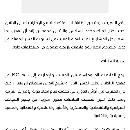
وقع المغرب حزمة من الاتفاقيات الاقتصادية مع الإمارات أمس الإثنين،
تحت أنظار الملك محمد السادس والرئيس محمد بن زايد آل نهيان، بما
يشمل جل المشاريع الاستراتيجية للمغرب في السنوات العشر المقبلة، في
حدث اقتصادي مهم يتوج علاقات تاريخية صمدت في منعطفات حادة.
سيرة البدايات
ترجع العلاقات الدبلوماسية بين المغرب والإمارات إلى سنة 1972 في
عهدي الراحلين الملك الحسن الثاني والشيخ زايد بن سلطان آل نهيان، حيث
كان المغرب من أوائل الدول التي دعمت قيام اتحاد دولة الإمارات العربية،
ومنذ ذلك الحين شهدت العلاقات تطورا متزايدا في جميع المجالات
السياسية والاقتصادية والعسكرية والأمنية والإعلامية والقضائية والعلمية
والسياحية والثقافية.
في سنة 1985 انتقل التعاون إلى أشكال مؤسسة بشكل أكبر، حيث تم