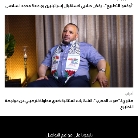
“أوقفوا التطبيع”.. رفض طلابي لاستقبال إسرائيليين بجامعة محمد السادس
أحزاب
هناوي لـ”صوت المغرب”: الشكايات المتتالية ضدي محاولة لترهيبي عن مواجهة
التطبيع
تابعونا على مواقع التواصل