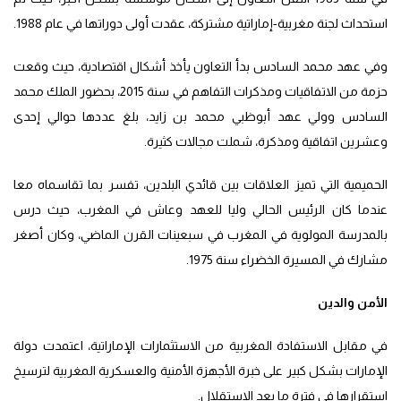
استحداث لجنة مغربية-إماراتية مشتركة، عقدت أولى دوراتها في عام 1988.
وفي عهد محمد السادس بدأ التعاون يأخذ أشكال اقتصادية، حيث وقعت
حزمة من الاتفاقيات ومذكرات التفاهم في سنة 2015، بحضور الملك محمد
السادس وولي عهد أبوظبي محمد بن زايد، بلغ عددها حوالي إحدى
وعشرين اتفاقية ومذكرة، شملت مجالات كثيرة.
الحميمية التي تميز العلاقات بين قائدي البلدين، تفسر بما تقاسماه معا
عندما كان الرئيس الحالي وليا للعهد وعاش في المغرب، حيث درس
بالمدرسة المولوية في المغرب في سبعينات القرن الماضي، وكان أصغر
مشارك في المسيرة الخضراء سنة 1975.
الأمن والدين
في مقابل الاستفادة المغربية من الاستثمارات الإماراتية، اعتمدت دولة
الإمارات بشكل كبير على خبرة الأجهزة الأمنية والعسكرية المغربية لترسيخ
استقرارها في فترة ما بعد الاستقلال.