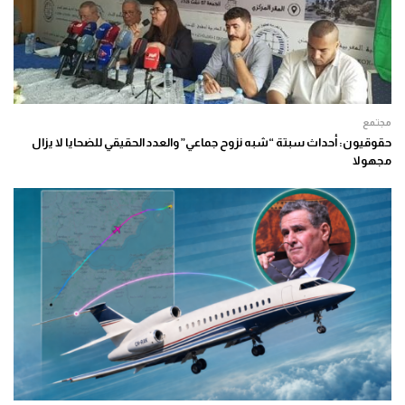
مجتمع
حقوقيون: أحداث سبتة “شبه نزوح جماعي” والعدد الحقيقي للضحايا لا يزال
مجهولا