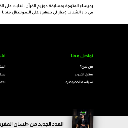
رميساء المتوجة بمسابقة دوزيم للقرآن: تغلبت على ال
في دار الشباب وصار لي جمهور على السوشيال ميديا
تواصل معنا
اشت
من نحن؟
النش
ميثاق التحرير
مجلة
سياسة الخصوصية
تحمي
العدد الجديد من «لسان المغرب