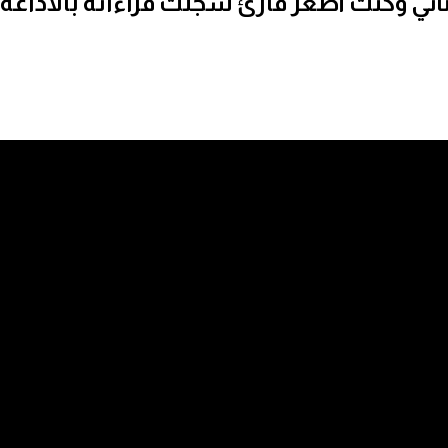
اني وكنت أصغر قارئ سجلت قراءاته بالاذاعة 