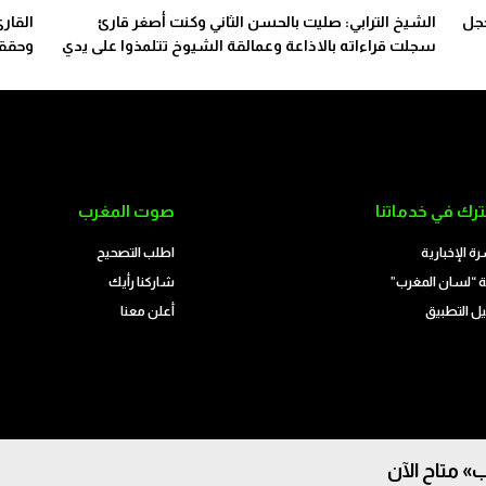
خجل
الشيخ الترابي: صليت بالحسن الثاني وكنت أصغر قارئ
القار
سجلت قراءاته بالاذاعة وعمالقة الشيوخ تتلمذوا على يدي
وحققت
رك في خدماتنا
صوت المغرب
رة الإخبارية
اطلب التصحيح
 “لسان المغرب”
شاركنا رأيك
ل التطبيق
أعلن معنا
» متاح الآن