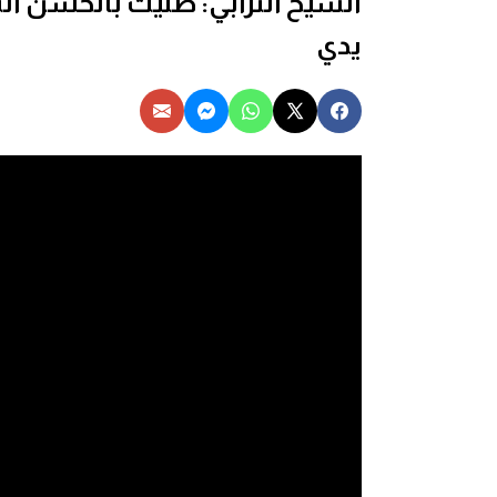
الشيخ الترابي: صليت بالحسن الث
يدي