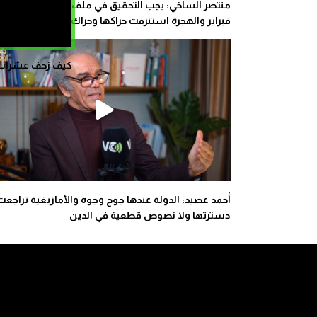
منتصر الساخي: يجب التحقيق في ملف شهداء حركة 20
فبراير والهجرة استنزفت حراكها وحراك الريف
كيف زحف عشرات ال
أحمد عصيد: الدولة عندها جوج وجوه والأمازيغية تراجعت
دسترتها ولا نصوص قطعية في الدين