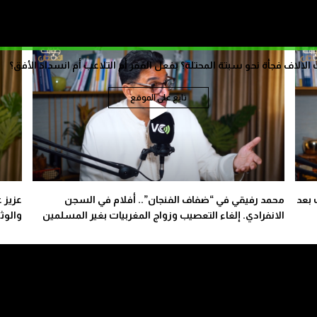
محمد الغلوسي في ضفاف الفنجان: الفساد أداة لترويض
محمد 
النخب والعقاب لا يطول الوزراء والولاة…
مواجه
الاف فجأة نحو سبتة المحتلة؟ بفعل الفقر أم التلاعب أم انسداد الأفق؟
تابع على الموقع
 بعد
محمد رفيقي في “ضفاف الفنجان”.. أفلام في السجن
عزيز 
الانفرادي. إلغاء التعصيب وزواج المغربيات بغير المسلمين
والوث