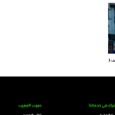
ابتدائية البيضاء تقضي بحبس ناشط “جيل زد” محمد خليف 3
رك في خدماتنا
صوت المغرب