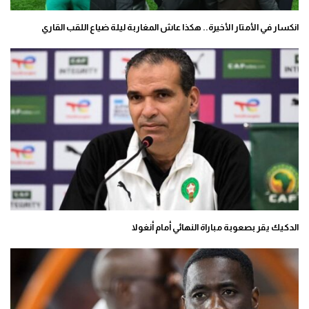
انكسار في الأمتار الأخيرة.. هكذا عاش المغاربة ليلة ضياع اللقب القاري
الدكيك يقر بصعوبة مباراة النهائي أمام أنغولا