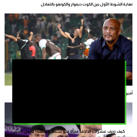
نهاية الشوط الأول بين الكوت ديفوار والكونغو بالتعادل
أمير عبدو … “غوارديولا” منتخب موريتانيا
كيف زحف عشرات الالاف فجأة نحو سبتة المحتلة؟ بفعل الفقر