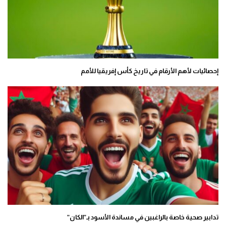
إحصائيات لأهم الأرقام في تاريخ كأس إفريقيا للأمم
تدابير صحية خاصة بالراغبين في مساندة الأسود بـ”الكان”