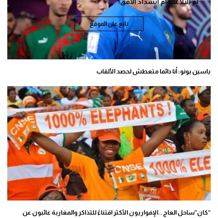
أم التلاعب أم انسداد الأفق؟
تابع على الموقع
ياسين بونو: أنا دائما متعطش لحصد الألقاب
“كان”ساحل العاج ..الإفواريون الأكثر اقتناءً للتذاكر والمغاربة غائبون عن