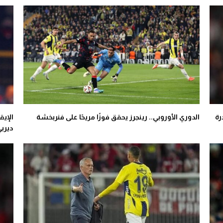
رة
الدوري الأوروبي.. رينجرز يحقق فوزًا مريحًا على فنربخشة
الإيق
ديرب