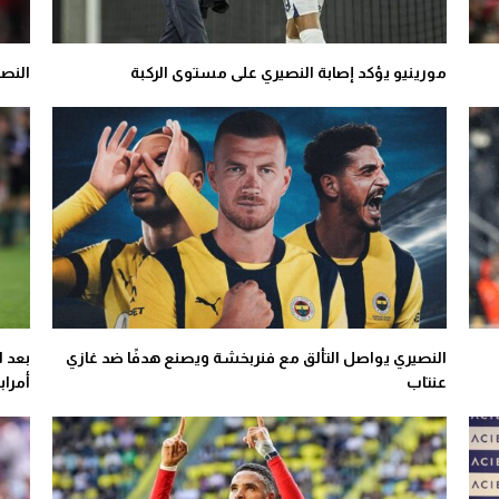
مورينيو يؤكد إصابة النصيري على مستوى الركبة
النص
النصيري يواصل التألق مع فنربخشة ويصنع هدفًا ضد غازي
بعد ا
عنتاب
أمراب