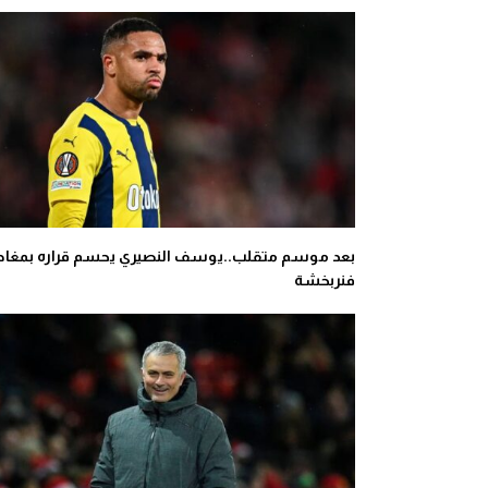
بعد موسم متقلب..يوسف النصيري يحسم قراره بمغاد
فنربخشة