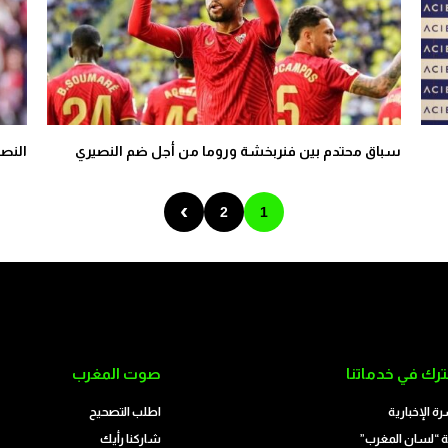
سباق محتدم بين فنربخشة وروما من أجل ضم النصيري
النصي
›
2
1
رك في خدماتنا
صوت المغرب
رة الإخبارية
اطلب التصحيح
 “لسان المغرب”
شاركنا رأيك