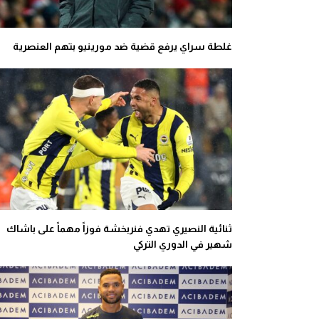
غلطة سراي يرفع قضية ضد مورينيو بتهم العنصرية
ثنائية النصيري تهدي فنربخشة فوزاً مهماً على باشاك
شهير في الدوري التركي