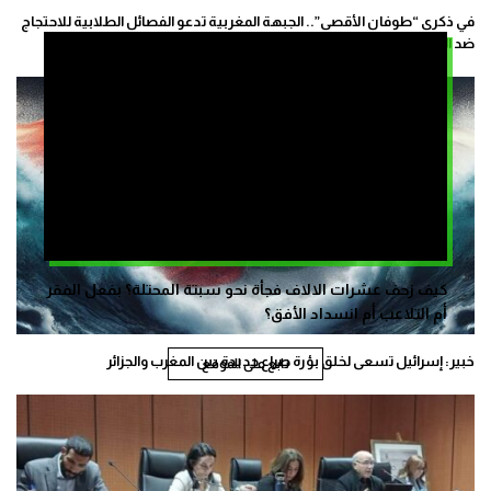
في ذكرى “طوفان الأقصى”.. الجبهة المغربية تدعو الفصائل الطلابية للاحتجاج
ضد التطبيع بالجامعات
كيف زحف عشرات الالاف فجأة نحو سبتة المحتلة؟ بفعل الفقر
أم التلاعب أم انسداد الأفق؟
خبير: إسرائيل تسعى لخلق بؤرة صراع جديدة بين المغرب والجزائر
تابع على الموقع