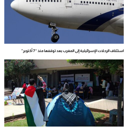
استئناف الرحلات الإسرائيلية إلى المغرب بعد توقفها منذ “7 أكتوبر”