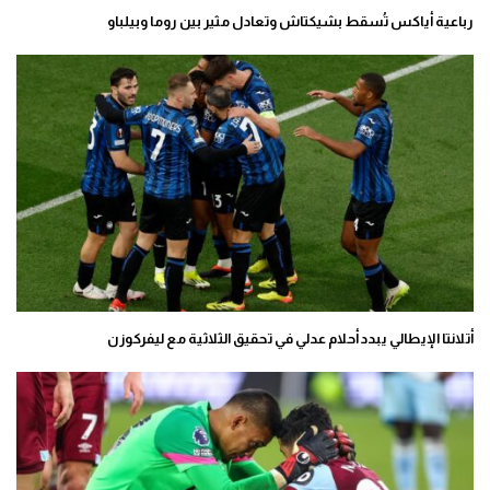
رباعية أياكس تُسقط بشيكتاش وتعادل مثير بين روما وبيلباو
أتلانتا الإيطالي يبدد أحلام عدلي في تحقيق الثلاثية مع ليفركوزن