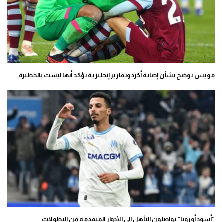
مويس يوضح بشأن إصابة أكرد وتقارير إنجليزية تؤكد أنها ليست بالخطيرة
“أسود أوروبا” يواصلون التأهل إلى الأدوار المتقدمة من البطولات