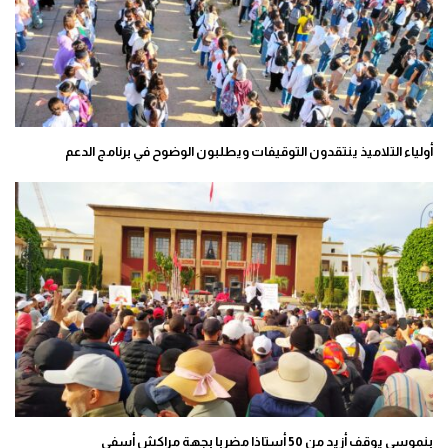
أولياء التلاميذ ينتقدون التوقيفات ويطلبون الوضوح في برنامج الدعم
بنموسى يوقف أزيد من 50 أستاذا مضربا بجهة مراكش أسفي