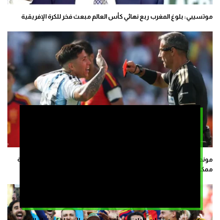
موتسيبي: بلوغ المغرب ربع نهائي كأس العالم مبعث فخر للكرة الإفريقية
مونديال 2026.. إنزو فرنانديز يرى أن الأرجنتين مثلت نفسها بأفضل طريقة
ممكنة