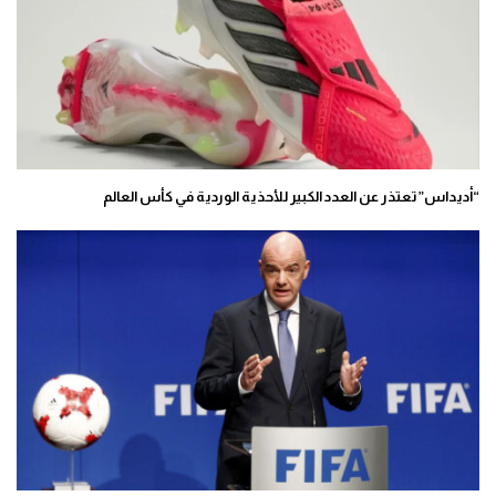
“أديداس” تعتذر عن العدد الكبير للأحذية الوردية في كأس العالم