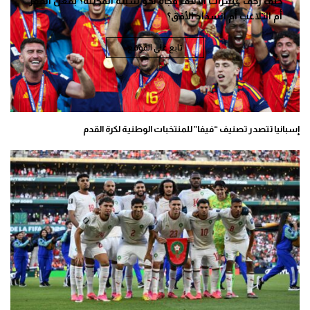
كيف زحف عشرات الالاف فجأة نحو سبتة المحتلة؟ بفعل الفقر
أم التلاعب أم انسداد الأفق؟
تابع على الموقع
إسبانيا تتصدر تصنيف “فيفا” للمنتخبات الوطنية لكرة القدم