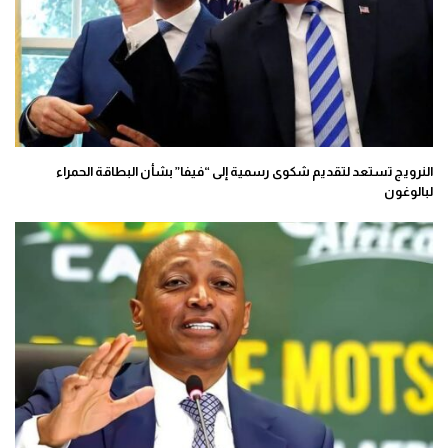
النرويج تستعد لتقديم شكوى رسمية إلى “فيفا” بشأن البطاقة الحمراء
لبالوغون