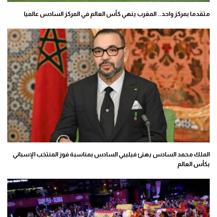
متقدما بمركز واحد.. المغرب ينهي كأس العالم في المركز السادس عالميا
الملك محمد السادس يهنئ فيليبي السادس بمناسبة فوز المنتخب الإسباني
بكأس العالم