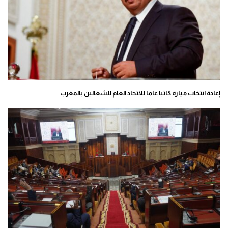
إعادة انتخاب ميارة كاتبا عاما للاتحاد العام للشغالين بالمغرب