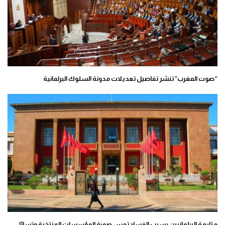
“صوت المغرب” تنشر تفاصيل تعديلات مدونة السلوك البرلمانية
متابعة البرلمانيين بسبب الفساد تمس صورة المؤسسات المنتخبة وتسائل