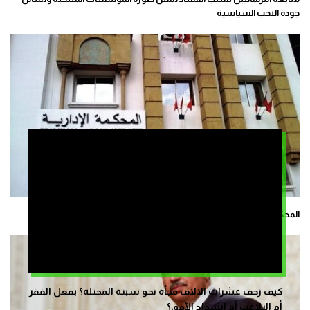
جودة النخب السياسية
المحكمة الإدارية بالرباط ترفض تأسيس حزب “تامونت للحريات”
كيف زحف عشرات الالاف فجأة نحو سبتة المحتلة؟ بفعل الفقر
أم التلاعب أم انسداد الأفق؟