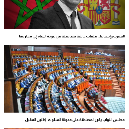
المغرب وإسبانيا.. ملفات عالقة بعد سنة من عودة المياه إلى مجاريها
مجلس النواب يقرر المصادقة على مدونة السلوك الإثنين المقبل