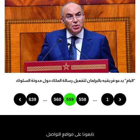
“البام” يدعو فريقيه بالبرلمان لتفعيل رسالة الملك حول مدونة السلوك
›
‹
639
…
560
559
558
…
1
تابعونا على مواقع التواصل