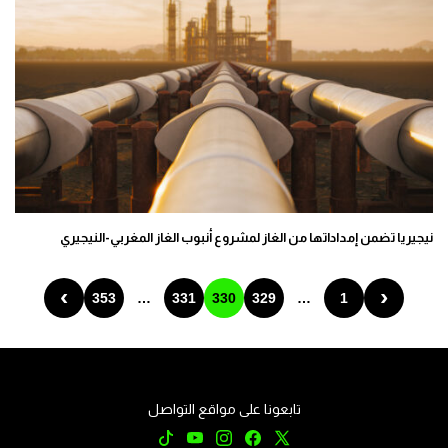
نيجيريا تضمن إمداداتها من الغاز لمشروع أنبوب الغاز المغربي-النيجيري
›
‹
353
…
331
330
329
…
1
تابعونا على مواقع التواصل