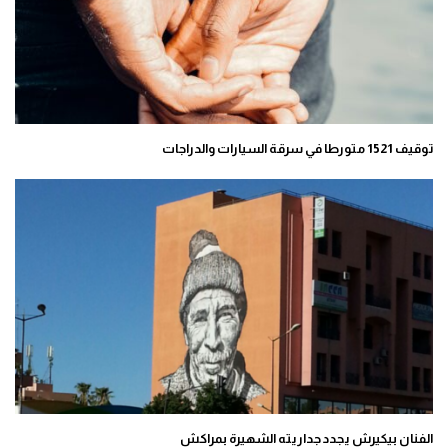
توقيف 1521 متورطا في سرقة السيارات والدراجات
الفنان بيكيرش يجدد جداريته الشهيرة بمراكش