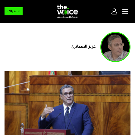
اشتراك
عزيز العطاتري