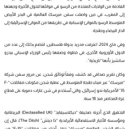
القادمة من الولايات المتحدة من الرسو في موانئها لتحول الأخيرة وجهتها
إلى المغرب، في حين واصلت سفن ميرسك العالمية في البحر الأبيض
المتوسط الرسو بالموانئ الإسبانية في طريقها من الموانئ الإسرائيلية إلى
الدار البيضاء وطنجة.
وفي ماي 2024، اعترفت مدريد بدولة فلسطين، لتنضم بذلك إلى عدد من
الدول الأوروبية الأخرى، في خطوة وصفها رئيس الوزراء الإسباني بيدرو
سانشيز بأنها “تاريخية”.
وكان تقرير صحافي قد كشف، وفقاً لوثائق شحن، عن مرور سفن شركة
“ميرسك” عبر ميناء طنجة المتوسط في عملية شحن مكونات مقاتلات “F-
35” الأمريكية نحو إسرائيل، والتي تُستخدم في شن غارات دموية على قطاع
غزة المحاصر منذ 18 سنة.
التحقيق الذي أجرته صحيفة “ديكلاسيفايد” (Declassified UK) البريطانية
ومؤسسة الأخبار الاستقصائية الأيرلندية “ذا ديتش” (The Ditch)، قال إن
شركة الشحن العالمية “ميرسك” تنقل أجزاء من مقاتلات “F-35” من