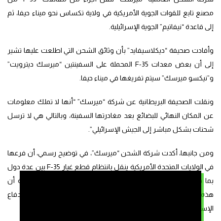
مصنع تابع للقوات الجوية الأمريكية في ولاية تكساس نحو ميناء حيفا، ثم
إلى قاعدة “نيفاتيم” الجوية الإسرائيلية.
وأفادت صحيفة “ديكلاسيفايد” بأن وثائق الشحن التي اطلعت عليها تشير
إلى أن بعض معدات F-35 المحملة على السفينتين “ميرسك ديترويت”
و”نيكسو ميرسك” سيتم تفريغها في ميناء حيفا.
ونقلت الصحيفة البريطانية عن شركة “ميرسك” “أنها لا تملك معلومات
عن المكان النهائي للبضائع بعد مغادرتها السفينة، وبالتالي هي لا ترسل
شحنات بشكل مباشر إلى الجيش الإسرائيلي”.
ومن جانبها، أكدت شركة الشحن “ميرسك”، في توضيح رسمي، أن فرعها
في الولايات المتحدة الأمريكية ينقل بانتظام قطع غيار F-35 بين عدة دول
بما في ذلك إسرائيل، حيث تُصنع أجنحة المقاتلات الشبحية، موضحة أن
هذه الشحنات “تُجرى نيابة عن الموردين، وليس عن وزارة الدفاع
الإسرائيلية”.