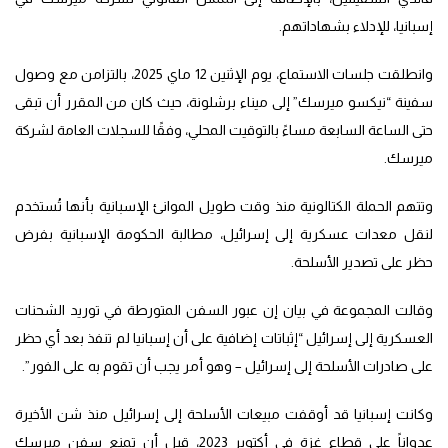
إسبانيا، للإدلاء بشهاداتهم.
وانطلقت جلسات الاستماع، يوم الإثنين 12 ماي 2025، بالتزامن مع وصول
سفينة “نيكسو ميرسك” إلى ميناء برشلونة، حيث كان من المقرر أن تبقى
حتى الساعة السابعة مساءً بالتوقيت المحلي، وفقًا للسجلات العامة لشركة
ميرسك.
وتتهم الحملة الكتالونية منذ وقت طويل الموانئ الإسبانية بأنها تُستخدم
لنقل معدات عسكرية إلى إسرائيل، مطالبة الحكومة الإسبانية بفرض
حظر على تصدير الأسلحة.
وقالت المجموعة في بيان إن عبور السفن المتورطة في توريد الشحنات
العسكرية إلى إسرائيل “إثباتات إضافية على أن إسبانيا لم تنفذ بعد أي حظر
على صادرات الأسلحة إلى إسرائيل – وهو أمر يجب أن تقوم به على الفور”.
وكانت إسبانيا قد أوقفت مبيعات الأسلحة إلى إسرائيل منذ شن الأخيرة
عدواناً على قطاع غزة في أكتوبر 2023، قبل أن تمنع سفن ميرسك