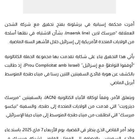
أمرت محكمة إسبانية في برشلونة بفتح تحقيق مع شركة الشحن
العملاقة “ميرسك لاين (maersk line)، بشأن الاشتباه في نقلها أسلحة
من الولايات المتحدة الأمريكية إلى إسرائيل خلال الأشهر الستة الماضية.
يأتي هذا التحقيق يناء على شكاية تقدمت بها مجموعة الحملة الكاتالونية
“أوقفوا التواطؤ مع إسرائيل” (Prou Complicitat amb Israel)، إذ طالبت
بالكشف عن هوية قائدي السفينتين اللتين رستا في ميناء طنجة المتوسط
أبريل الماضي.
ويتعلق الأمر، وفقاً لوكالة الأنباء الكتالونية (ACN)، بالسفينتين “ميرسك
ديترويت” التي قدمت من الولايات المتحدة إلى طنجة، والسفينة “نيكسو
ميرسك” التي انطلقت من ميناء طنجة المتوسط إلى ميناء حيفا الإسرائيلي.
وقد أمر القاضي الذي ينظر في القضية، يوم الأربعاء 7 ماي 2025، باستدعاء
قائدي السفينتين، بالإضافة إلى الممثل القانوني لشركة ميرسك في