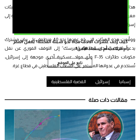
هذا وأعلنت عشرات المنظمات والنقابات حول العالم، من بينها هيئات
مغربية بارزة، وقوفها ضد عمليات نقل الإمدادات العسكرية الموجهة إلى
إسرائيل، داعية إلى تحركات جماهيرية في موانئ عبور السفينتين.
ووقّعت هذه الهيئات، التي بلغ عددها نحو 40 منظمة، على بيان مشترك
كيف زحف عشرات الالاف فجأة نحو سبتة المحتلة؟ بفعل الفقر
يدعو شركة الشحن العالمية “ميرسك” إلى التوقف الفوري عن نقل
أم التلاعب أم انسداد الأفق؟
مكونات طائرات F-35 وأي مواد عسكرية أخرى موجهة إلى إسرائيل،
تابع على الموقع
تُستخدم في عدوانها المستمر على الشعب الفلسطيني في قطاع غزة.
إسبانيا
إسرائيل
القضية الفلسطينية
مقالات ذات صلة