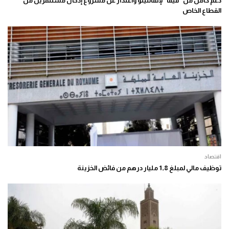
دعم كامل من “فيفا” لإنفانتينو واعتذار عن مشروع إدخال مستثمرين من
القطاع الخاص
اقتصاد
توظيف مالي لمبلغ 1,8 مليار درهم من فائض الخزينة