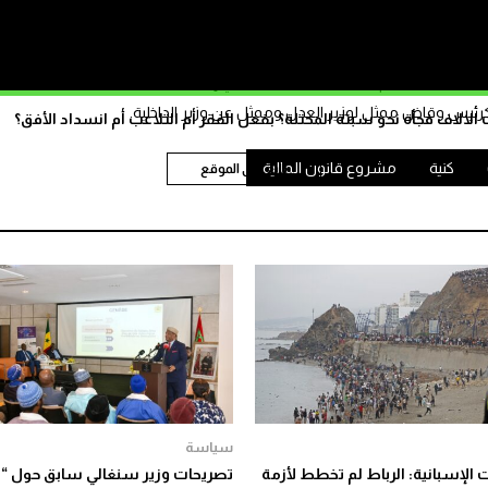
ويخضع تغيير الكنية لإجراءات قانونية تؤطرها المادة 21 من المرسوم 9 أكتوبر 2002 لتطبيق القانون رقم 99.37 المتعلق بالحال
نية أن يقدم طلب تغيير اسمه العائلي إلى اللجنة العليا للحالة المدنية بوزارة
 كرئيس وقاض ممثل لوزير العدل وممثل عن وزير الداخلية.
الاف فجأة نحو سبتة المحتلة؟ بفعل الفقر أم التلاعب أم انسداد الأفق؟
كنية
مشروع قانون المالية
تابع على الموقع
سياسة
ت الإسبانية: الرباط لم تخطط لأزمة
تصريحات وزير سنغالي سابق حول “م