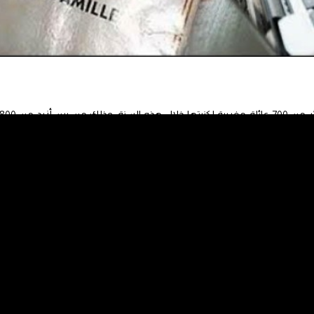
وافقت اللجنة العليا للحالة المدنية على تغيير أكثر من 700 عائلة مغربية لكنيتها خلال هذه السنة، وذلك من بين أزيد من
وأشار تقرير منجزات وزارة الداخلية المرفق بمشروع ميزانيتها لسنة 2024، أن عدد الطلبات التي توصلت بها كتابة اللجنة العليا
8.
وأصدرت اللجنة العليا للحالة المدنية حسب نفس التقرير أربعة مراسيم في شأن 712 ملفا، حظيت بالمصادة والتوقيع من قبل
الجريدة الرسمية للجماعات المحلية، طبقا للمسطرة المتعلقة بتنفيذ مراسيم
و يشكل الإحراج الذي تسببه بعض الأسماء العائلية لبعض العائلات، أحد الأسباب
ا الإسم العائلي إلى فرصة للتنذر والتنمر.