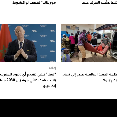
نها غضّت الطرف عنها
موريتانيا” تغضب نواكشوط
إعلام
مة الصحة العالمية يدعو إلى تعزيز
“فيفا” تنفي تقديم أي وعود للمغرب
ة لإيبولا
باستضافة نهائي
إنفانتينو