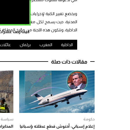
المدنية، حيث يسمح لكل مغربي مسجل بالحالة المد
الداخلية، وتتكون هذه اللجنة من مؤرخ المملكة
كيف زحف عشرات ال
الداخلية
المغرب
برلمان
عائلات
مقالات ذات صلة
حكومة
سياسة
إعلام إسباني: أخنوش قطع عطلته بإسبانيا
المخابرا