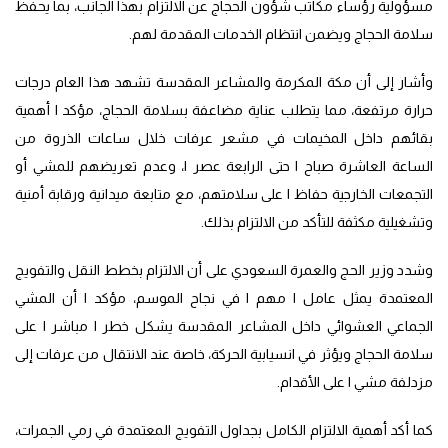
مسؤولية رؤساء مكاتب شؤون الحجاج عن الالتزام بهذا الجانب، بما يحفظ
سلامة الحجاج ويضمن انتظام الخدمات المقدمة لهم.
وأشار إلى أن مكة المكرمة والمشاعر المقدسة تشهد هذا العام درجات
حرارة مرتفعة، مما يتطلب عناية مضاعفة بسلامة الحجاج، مؤكد ا أهمية
بقائهم داخل المخيمات في مشعر عرفات خلال ساعات الذروة من
الساعة العاشرة صباح ا حتى الرابعة عصر ا، وعدم تعريضهم للمشي أو
التجمعات الخارجية حفاظ ا على سلامتهم، مع متابعة ميدانية ورقابة أمنية
وتشغيلية مكثفة للتأكد من الالتزام بذلك.
وشدد وزير الحج والعمرة السعودي على أن الالتزام بخطط النقل والتفويج
المعتمدة يمثل عامل ا مهم ا في نجاح الموسم، مؤكد ا أن المشي
الجماعي العشوائي داخل المشاعر المقدسة يشكل خطر ا مباشر ا على
سلامة الحجاج ويؤثر في انسيابية الحركة، خاصة عند الانتقال من عرفات إلى
مزدلفة مشي ا على الأقدام.
كما أكد أهمية الالتزام الكامل بجداول التفويج المعتمدة في رمي الجمرات،