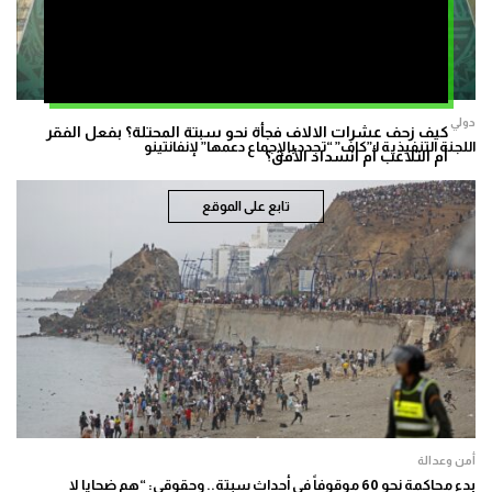
دولي
كيف زحف عشرات الالاف فجأة نحو سبتة المحتلة؟ بفعل الفقر
اللجنة التنفيذية لـ”كاف” “تجدد بالإجماع دعمها” لإنفانتينو
أم التلاعب أم انسداد الأفق؟
تابع على الموقع
أمن وعدالة
بدء محاكمة نحو 60 موقوفاً في أحداث سبتة.. وحقوقي: “هم ضحايا لا