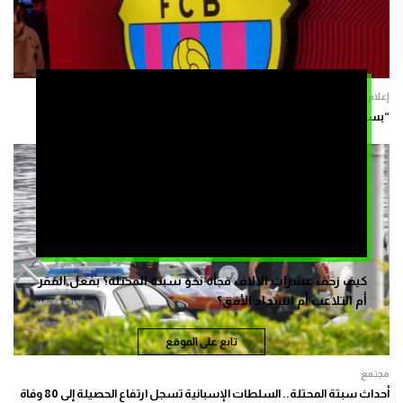
إعلام
“بسبب الظروف الراهنة”.. برشلونة يلغي مباراته الودية في المغرب
كيف زحف عشرات الالاف فجأة نحو سبتة المحتلة؟ بفعل الفقر
أم التلاعب أم انسداد الأفق؟
تابع على الموقع
مجتمع
أحداث سبتة المحتلة.. السلطات الإسبانية تسجل ارتفاع الحصيلة إلى 80 وفاة