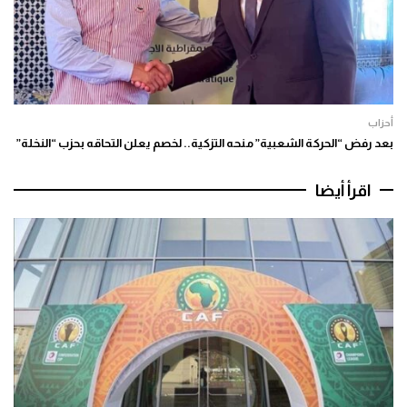
أحزاب
بعد رفض “الحركة الشعبية” منحه التزكية.. لخصم يعلن التحاقه بحزب “النخلة”
اقرأ أيضا