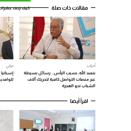
مقالات ذات صلة
كيف زحف عشرات ال
أحزاب
دولي
بنعبد الله: بسبب اليأس.. رسائل بسيطة
إسبانيا
عبر منصات التواصل كافية لتحريك آلاف
للوافدين
الشباب نحو الهجرة
اقرأ أيضا