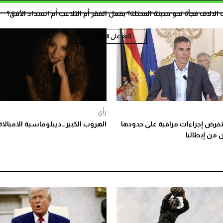
الاف فجأة نحو سبتة المحتلة؟ بفعل الفقر أم التلاعب أم انسداد الأفق؟
تابع على الموقع
رأي
 تفرض إجراءات مراقبة على حدودها
الهروب الكبير…ديبلوماسية الامبالاة
 من إيطاليا