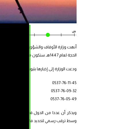
ص
ص
أنهت وزارة الأوقاف والشؤون الإسلامية إلى ا
الحجة لعام 1447هـ ستكون مساء اليوم الأحد 29 ذي القعدة 1447هـ، الموافق لـ17 ماي 2026م.
ودعت الوزارة إلى إخبارها بثبوت أو عدم ثبوت رؤية 
0537-76-11-45
0537-76-09-32
0537-76-05-49
ويذكر أن عددا من الدول قد أعلنت تحري هلال
وسط ترقب رسمي لتحديد فاتح الشهر وموعد ع