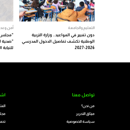
التعليم والجامعة
أمن وعدا
دون تغيير في المواعيد.. وزارة التربية
“مجلس ب
الوطنية تكشف تفاصيل الدخول المدرسي
“ضحية ا
2026-2027
للنيابة ا
تواصل معنا
اشت
من نحن؟
النش
ميثاق التحرير
مجلة
سياسة الخصوصية
تحمي