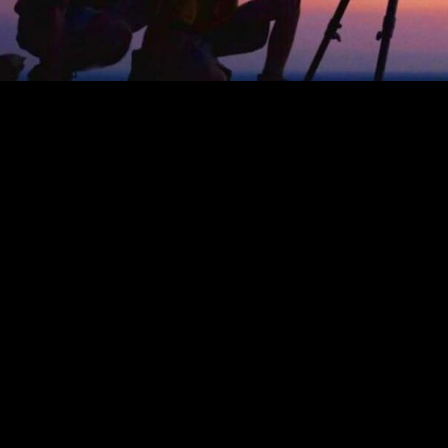
لقضاة ومندوبي الشؤون الإسلامية بالمملكة المغربية أن مراقبة هلال شهر ذي
الهلال عبر الأرقام التالية:
 شهر ذي الحجة مساء اليوم، من بينها السعودية والإمارات وتونس وتركيا،
يد الأضحى.