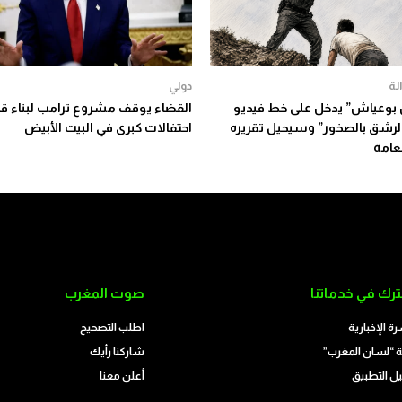
لة
دولي
وعياش” يدخل على خط فيديو
القضاء يوقف مشروع ترامب لبناء قا
لرشق بالصخور” وسيحيل تقريره
احتفالات كبرى في البيت الأبيض
لعامة
رك في خدماتنا
صوت المغرب
رة الإخبارية
اطلب التصحيح
 “لسان المغرب”
شاركنا رأيك
ل التطبيق
أعلن معنا