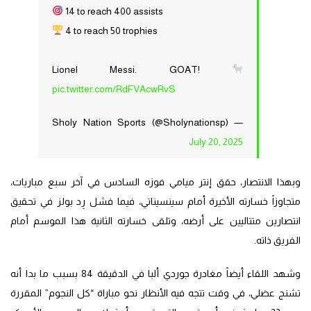
14 to reach 400 assists
4 to reach 50 trophies
Lionel Messi. GOAT!
pic.twitter.com/RdFVAcwRvS
— Sholy Nation Sports (@Sholynationsp)
July 20, 2025
وبهذا الانتصار، حقق إنتر ميامي فوزه السادس في آخر سبع مباريات،
متجاوزاً خسارته الأخيرة أمام سينسيناتي، فيما فشل رِد بولز في تحقيق
انتصارين متتاليين على أرضه، وتلقى خسارته الثانية هذا الموسم أمام
الفريق ذاته.
وشهد اللقاء أيضاً مغادرة جوردي ألبا في الدقيقة 84 بسبب ما بدا أنه
تشنج عضلي، في وقت تتجه فيه الأنظار نحو مباراة “كل النجوم” المقررة