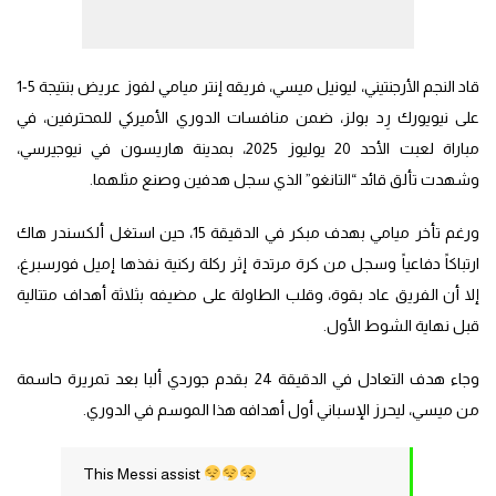
قاد النجم الأرجنتيني، ليونيل ميسي، فريقه إنتر ميامي لفوز عريض بنتيجة 5-1
على نيويورك رِد بولز، ضمن منافسات الدوري الأميركي للمحترفين، في
مباراة لعبت الأحد 20 يوليوز 2025، بمدينة هاريسون في نيوجيرسي،
وشهدت تألق قائد “التانغو” الذي سجل هدفين وصنع مثلهما.
ورغم تأخر ميامي بهدف مبكر في الدقيقة 15، حين استغل ألكسندر هاك
ارتباكاً دفاعياً وسجل من كرة مرتدة إثر ركلة ركنية نفذها إميل فورسبرغ،
إلا أن الفريق عاد بقوة، وقلب الطاولة على مضيفه بثلاثة أهداف متتالية
قبل نهاية الشوط الأول.
وجاء هدف التعادل في الدقيقة 24 بقدم جوردي ألبا بعد تمريرة حاسمة
من ميسي، ليحرز الإسباني أول أهدافه هذا الموسم في الدوري.
This Messi assist