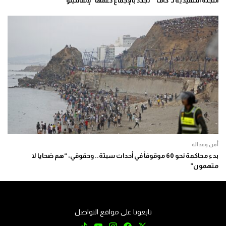
اللجنة التنفيذية لـ”كاف” “تجدد بالإجماع دعمها” لإنفانتينو
أمن وعدالة
بدء محاكمة نحو 60 موقوفاً في أحداث سبتة.. وحقوقي: “هم ضحايا لا
متهمون”
تابعونا على مواقع التواصل