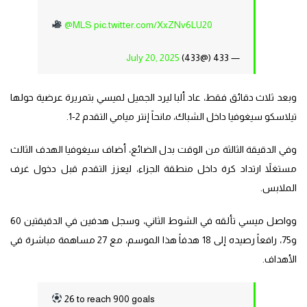
@MLS
pic.twitter.com/XxZNv6LU20
July 20, 2025
— 433 (@433)
وبعد ثلاث دقائق فقط، عاد ألبا ليرد الجميل لميسي بتمريرة عرضية حولها
تيلاسكو سيغوفيا داخل الشباك، مانحاً إنتر ميامي التقدم 2-1.
وفي الدقيقة الثالثة من الوقت بدل الضائع، أضاف سيغوفيا الهدف الثالث
مستغلاً ارتداد كرة داخل منطقة الجزاء، ليعزز التقدم قبل دخول غرف
الملابس.
وواصل ميسي تألقه في الشوط الثاني، وسجل هدفين في الدقيقتين 60
و75، رافعاً رصيده إلى 18 هدفاً هذا الموسم، مع 27 مساهمة مباشرة في
الأهداف.
26 to reach 900 goals