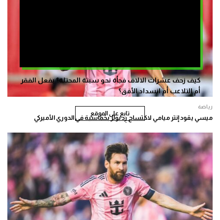
كيف زحف عشرات الالاف فجأة نحو سبتة المحتلة؟ بفعل الفقر
أم التلاعب أم انسداد الأفق؟
رياضة
تابع على الموقع
ميسي يقود إنتر ميامي لاكتساح رِد بولز بخماسية في الدوري الأميركي