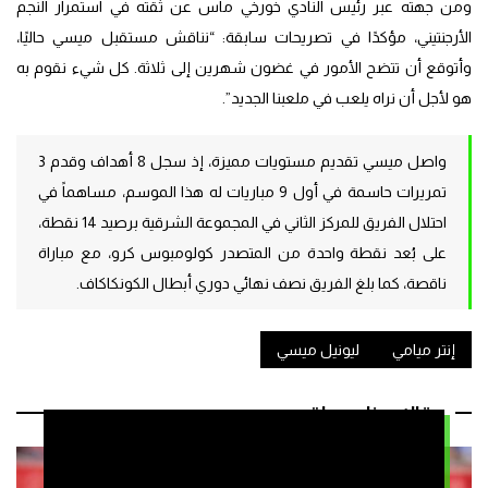
ومن جهته عبر رئيس النادي خورخي ماس عن ثقته في استمرار النجم
الأرجنتيني، مؤكدًا في تصريحات سابقة: “نناقش مستقبل ميسي حاليًا،
وأتوقع أن تتضح الأمور في غضون شهرين إلى ثلاثة. كل شيء نقوم به
هو لأجل أن نراه يلعب في ملعبنا الجديد”.
واصل ميسي تقديم مستويات مميزة، إذ سجل 8 أهداف وقدم 3
تمريرات حاسمة في أول 9 مباريات له هذا الموسم، مساهماً في
احتلال الفريق للمركز الثاني في المجموعة الشرقية برصيد 14 نقطة،
على بُعد نقطة واحدة من المتصدر كولومبوس كرو، مع مباراة
ناقصة، كما بلغ الفريق نصف نهائي دوري أبطال الكونكاكاف.
إنتر ميامي
ليونيل ميسي
مقالات ذات صلة