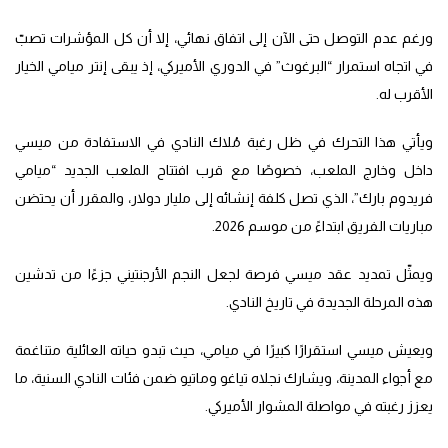
ورغم عدم التوصل حتى الآن إلى اتفاق نهائي، إلا أن كل المؤشرات تصبّ
في اتجاه استمرار “البرغوث” في الدوري الأميركي، إذ يبقى إنتر ميامي الخيار
الأقرب له.
ويأتي هذا التحرك في ظل رغبة مُلاك النادي في الاستفادة من ميسي
داخل وخارج الملعب، خصوصًا مع قرب افتتاح الملعب الجديد “ميامي
فريدوم بارك”، الذي تصل كلفة إنشائه إلى مليار دولار، والمقرر أن يحتضن
مباريات الفريق ابتداءً من موسم 2026.
ويمثّل تمديد عقد ميسي فرصة لجعل النجم الأرجنتيني جزءًا من تدشين
هذه المرحلة الجديدة في تاريخ النادي.
ويعيش ميسي استقرارًا كبيرًا في ميامي، حيث تبدو حياته العائلية متناغمة
مع أجواء المدينة، ويشارك نجلاه تياغو وماتيو ضمن فئات النادي السنية، ما
يعزز رغبته في مواصلة المشوار الأميركي.