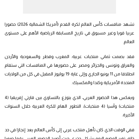
تشهد منافسات كأس العالم لكرة القدم (أمريكا الشمالية 2026) حضورا
عربيا قويا وغير مسبوق في تاريخ المسابقة الرياضية الأهم على مستوى
العالم.
فقد بصمت ثماني منتخبات عربية: المغرب وقطر والسعودية والأردن
والعراق وتونس والجزائر ومصر على حضورها في المنافسات التي ستقام
انطلاقا من 11 يونيو الجاري وإلى غاية 19 يوليوز المقبل في كل من الولايات
المتحدة الأمريكية وكندا والمكسيك.
ويعكس هذا الحضور العربي، الذي يتوزع بالتساوي بين قارتي إفريقيا (4
منتخبات) وآسيا (4 منتخبات)، التطور الهام للكرة العربية خلال السنوات
الأخيرة.
ففي الوقت الذي كان تأهل منتخب عربي إلى كأس العالم يعد إنجازا في حد
ذاته، تغير الوضع اليوم بشكل جذري، حيث أصبح الحضور العربي رقما صعبا