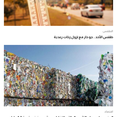
الطقس
طقس الأحد.. جو حار مع نزول زخات رعدية
اقتصاد