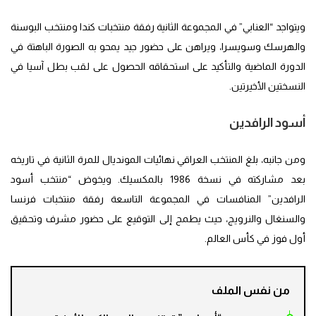
ويتواجد “العنابي” في المجموعة الثانية رفقة منتخبات كندا ومنتخب البوسنة
والهرسك وسويسرا، ويراهن على حضور جيد يمحو به الصورة الباهتة في
الدورة الماضية والتأكيد على استحقاقه الحصول على لقب بطل آسيا في
النسختين الأخيرتين.
أسود الرافدين
ومن جانبه، بلغ المنتخب العراقي نهائيات المونديال للمرة الثانية في تاريخه
بعد مشاركته في نسخة 1986 بالمكسيك. ويخوض “منتخب أسود
الرافدين” المنافسات في المجموعة التاسعة رفقة منتخبات فرنسا
والسنغال والنرويج، حيث يطمح إلى التوقيع على حضور مشرف وتحقيق
أول فوز في كأس العالم.
من نفس الملف