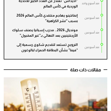
“أديداس” تعتذر عن العدد الكبير للأحذية
مند أسبوع واحد
الوردية في كأس العالم
إنفانتينو يهاجم منتقدي كأس العالم 2026
مند أسبوعين
بسبب “نشر الكراهية”
مونديال 2026.. مدرب إسبانيا يصنف سلوك
مند أسبوعين
الأرجنتينيين بعد النهائي بـ”غير المقبول”
النرويج تستعد لتقديم شكوى رسمية إلى
مند أسبوعين
“فيفا” بشأن البطاقة الحمراء لبالوغون
مقالات ذات صلة