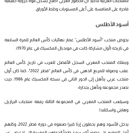
للمنتخبات العربية لتأكيد أن الحضور العربي أصبح يشكل قوة كروية حقيقية
قادرة على المنافسة على أعلى المستويات وخلط الأوراق.
أسود الأطلس
يخوض منتخب “أسود الأطلس” غمار نهائيات كأس العالم للمرة السابعة
في تاريخه (أول مشاركة كانت في مونديال المكسيك في عام 1970).
ويملك المنتخب المغربي السجل الأفضل للعرب في تاريخ كأس العالم
عقب وصوله للمربع الذهبي في كأس العالم “قطر 2022″، كما كان أول
منتخب عربي يتأهل إلى الدور الثاني في نسخة المكسيك عام 1986، حيث
تصدر مجموعته وتأهل بجدارة.
وسيلعب المنتخب المغربي في المجموعة الثالثة رفقة منتخبات البرازيل
وهايتي واسكتلندا.
يدخل الأسود وهم يحملون إرثا كبيرا صنعوه في دورة قطر 2022، وكلهم
أمل للتوقيع على حضور أكبر يروي ظمأ الجماهير المغربية التي لا ترضى عن