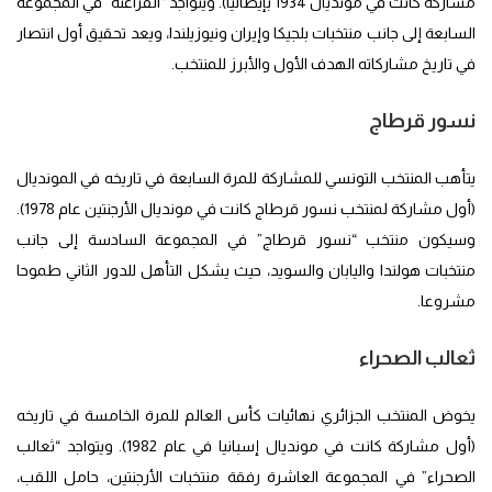
مشاركة كانت في مونديال 1934 بإيطاليا). ويتواجد “الفراعنة” في المجموعة
السابعة إلى جانب منتخبات بلجيكا وإيران ونيوزيلندا، ويعد تحقيق أول انتصار
في تاريخ مشاركاته الهدف الأول والأبرز للمنتخب.
نسور قرطاج
يتأهب المنتخب التونسي للمشاركة للمرة السابعة في تاريخه في المونديال
(أول مشاركة لمنتخب نسور قرطاج كانت في مونديال الأرجنتين عام 1978).
وسيكون منتخب “نسور قرطاج” في المجموعة السادسة إلى جانب
منتخبات هولندا واليابان والسويد، حيث يشكل التأهل للدور الثاني طموحا
مشروعا.
ثعالب الصحراء
يخوض المنتخب الجزائري نهائيات كأس العالم للمرة الخامسة في تاريخه
(أول مشاركة كانت في مونديال إسبانيا في عام 1982). ويتواجد “ثعالب
الصحراء” في المجموعة العاشرة رفقة منتخبات الأرجنتين، حامل اللقب،