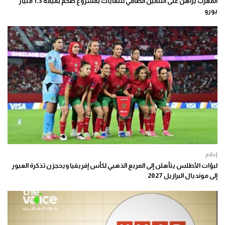
المغرب يراهن على التثمين الطاقي للنفايات بمشروع ضخم بقيمة 1,3 مليار
يورو
إعلام
لبؤات الأطلس يتأهلن إلى المربع الذهبي لكأس إفريقيا ويحجزن تذكرة العبور
إلى مونديال البرازيل 2027