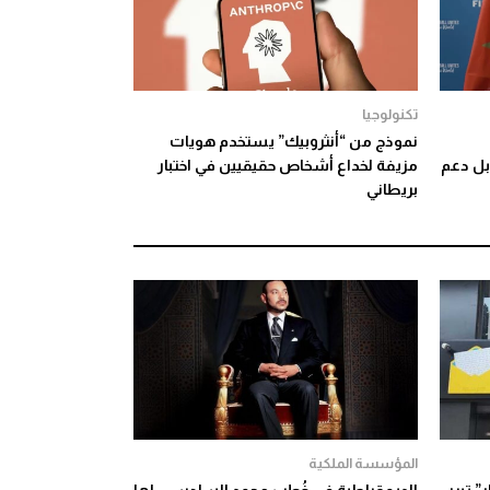
تكنولوجيا
نموذج من “أنثروبيك” يستخدم هويات
 مونديال 2030 مقابل دعم
مزيفة لخداع أشخاص حقيقيين في اختبار
بريطاني
المؤسسة الملكية