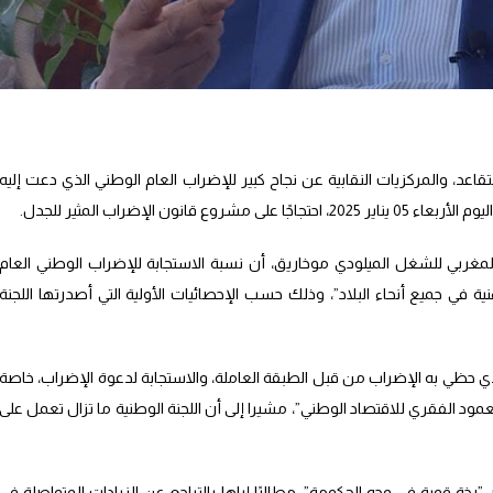
قاعد، والمركزيات النقابية عن نجاح كبير للإضراب العام الوطني الذي دعت إليه
انون الإضراب المثير للجدل.
لمغربي للشغل الميلودي موخاريق، أن نسبة الاستجابة للإضراب الوطني العام
ات المهنية في جميع أنحاء البلاد”، وذلك حسب الإحصائيات الأولية التي أصدرتها اللجنة
 حظي به الإضراب من قبل الطبقة العاملة، والاستجابة لدعوة الإضراب، خاصة
عمود الفقري للاقتصاد الوطني”، مشيرا إلى أن اللجنة الوطنية ما تزال تعمل على
خة قوية في وجه الحكومة”، مطالبًا إياها بالتراجع عن الزيادات المتواصلة في