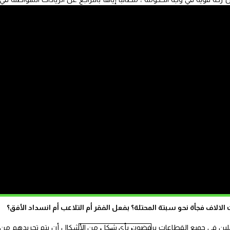
خصوصًا الطبقة العاملة التي تأثرت بشكل كبير بتلك الزيادات، كما شدد على
 أوضاع العمال ورفع الأجور.
ارق، تحسين نظام التعويضات العائلية التي لا تتناسب مع تكاليف الحياة، حيث
أن التعويضات الحالية، “مثل 300 درهم للثلاثة أطفال الأوائل، تشكل مهزلة حقيقية في ظل الوضع الاقتصادي الراهن،
ة للتعليم المنضوية تحت لواء الاتحاد المغربي للشغل عبد الله اغميمط، في
التي وفرتها فروع الجامعة الوطنية للتعليم وكذلك فروع مكونات الجبهة
لى أن “الإضراب كان ناجحًا ومشرفًا في مجموعة من القطاعات، وإن كانت النسب
وأشار اغميمط إلى أن الإضراب في قطاع التعليم سجل نسبًا مرتفعة، تتراوح بين 80 وأزيد من 90 بالمائة، حيث كانت مؤسسات
بين والمربيات في التعليم الابتدائي والإعدادي والثانوي، إضافة إلى مختلف
الاف فجأة نحو سبتة المحتلة؟ بفعل الفقر أم التلاعب أم انسداد الأفق؟
ملين في جميع القطاعات يرفضون بأي شكل من الأشكال أن يتم تجريدهم من