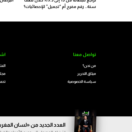
تراجع للبطالة من 13 إلى 9.5% خلال نصف
البرتغال
سنة.. رقم مفرح أم “تجميل” للإحصائيات؟
تواصل معنا
اشت
من نحن؟
النش
ميثاق التحرير
مجلة
سياسة الخصوصية
تحمي
العدد الجديد من «لسان المغرب