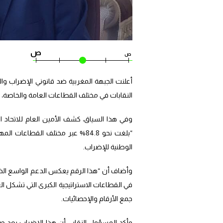
ص
ص
أعلنت الجبهة المغربية ضد قانوني الإضراب والت
النقابات في مختلف القطاعات العامة والخاصة، اليوم الأربعاء 05 يناير 2025، احتجاجًا على مشروع ق
وفي هذا السياق، كشف الأمين العام للاتحاد ا
“بلغت نحو 84.8% عبر مختلف القطاع
الوطنية للإضراب.
وأضاف أن “هذا الرقم يعكس الدعم الواسع الذي
في القطاعات الاستراتيجية الكبرى التي تشكل ال
جمع الأرقام والإحصائيات.
وأكد المسؤول النقابي أن هذا الإضراب يعد ص”ر