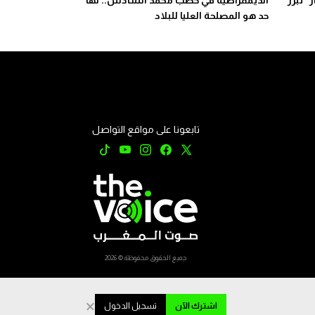
” تبرر
الديمقراطية في خُطب محمد السادس.. لها
حد هو المصلحة العليا للبلاد
تابعونا على مواقع التواصل
جميع الحقوق محفوظة © 2026
×
اشترك الآن
تسجيل الدخول