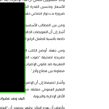
الأسعار وتحسين القدرة الشرائية للمواطنين، 
ضرورة بدء حوار اجتماعي حقيقي يركز على تحسين
ومن بين المطالب الأساسية التي أكد عليها موخ
أشار إلى 
خاصة بالنسبة للطفل الرابع الذي يحصل على 100 درهم فقط”.
ومن جهته، أوضح الكاتب العام للجامعة الوطني
تصريحه لصحيفة “صوت المغرب”، أن المعطيات 
المغربية ضد قانوني الإضراب والتقاعد، تشير إ
متفاوتة بين قطاع وآخر”.
التعليم العمومي مغلقة، مع مشاركة مكثفة للمر
الأطر الإدارية والتربوية.
كيف زحف عشرات ال
وأضاف أن هذه النتائج تظهر بوضوح أن “العا