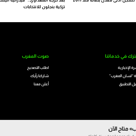
 تسجل أدنى معدل بطالة منذ 2011
بعد خرجة المهداوي.. “فيدرالية اليسار
تزكية بنجلون للانتخابات
رك في خدماتنا
صوت المغرب
رة الإخبارية
اطلب التصحيح
 “لسان المغرب”
شاركنا رأيك
ل التطبيق
أعلن معنا
» متاح الآن