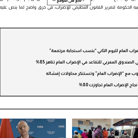
تابع على الموقع
 الحكومة لتمرير القانون التنظيمي للإضراب، في خرق واضح لما ينص عليه
ضراب العام لليوم الثاني “بنسب استجابة مرتفعة”
صندوق المغربي للتقاعد في الإضراب العام تناهز 85%
اوب مع “الإضراب العام” وتستنكر محاولات إفشاله
جاح الإضراب العام تجاوزت 80%