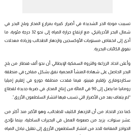
تسببت موجة الحر الشديدة في أضرار كبيرة بمزارع المحار وبلح البحر في
شمال البحر الأدرياتيكي، مع ارتفاع حرارة المياه إلى نحو 32 درجة مئوية، ما
أدى إلى انخفاض مستويات الأوكسجين وازدهار الطحالب وزيادة معدلات
نفوق الكائنات البحرية.
وأعلن اتحاد الزراعة والثروة السمكية الإيطالي أن نحو ألف قنطار من بلح
البحر الحاصل على شهادة المنشأ المحمية نفق بشكل مفاجئ في منطقة
سكاردوفاري بإقليم فينيتو، فيما فقدت منطقة جورو في إقليم إميليا
رومانيا ما يصل إلى 90 في المائة من إنتاج المحار، في ضربة جديدة لقطاع
“لم يتعاف بعد من الأضرار التي تسبب فيها انتشار السلطعون الأزرق”.
كما حذر الاتحاد من أن الازدهار الكثيف للطحالب، وهو الأكبر منذ أكثر من
عشر سنوات، يزيد من صعوبة العمل في البحيرات الساحلية، بينما تؤدي
الحواجز المقامة للحد من انتشار السلطعون الأزرق إلى تقليل تبادل المياه