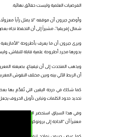
الفرضيات العلمية وليست حقائق نهائية.
وأوضح جبرون أن موقفه “لا يمثل رأياً معزولاً،
شمال إفريقيا”، مشيراً إلى أن التحفظ تجاه بعض
ويرى جبرون أن ما يعرف بأطروحة “الأمازيغية الشا
بدورها مجرد أطروحة علمية قابلة للنقاش، وليس
ويذهب المتحدث إلى أن تيفيناغ، بصيغته المعرو
أن الربط الآلي بينه وبين مختلف النقوش المغربية
كما شكك في درجة اليقين التي تُقدَّم بها بعض 
تحديد حدود الكلمات وتباين تأويل الحروف يجعل 
وفي هذا السياق، استحضر الأكاديمي امحمد جب
معتبراً أن “الحاجة إلى بروتوكولات معقدة ومر
كما عرض جبرون نماذج لنقوش مكتشفة في شم