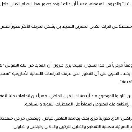
از” والحروف المنقطة، معتبراً أن ذلك “يؤكد حضور هذا النظام الكتابي داخل
و منفصلاً عن التراث الكتابي المغربي القديم، بل يشكل المرحلة الأكثر تطوراً ضمن
ً مركزياً في هذا السجال. فبينما يرى جبرون أن العديد من تلك النقوش “لا
يشدد الحلوي على أن التطور الذي عرفته الدراسات اللسانية الأمازيغية “سمح
ديمة”.
تناولوا الموضوع منذ أربعينيات القرن الماضي، مميزاً بين اتجاهات متشائمة
بإمكانية فك النصوص اعتماداً على المعطيات اللغوية والسياقية.
مراكش” الذي طورته فرق بحث بجامعة القاضي عياض، ويتضمن مراحل متعددة
 الصوتية، فعملية التقطيع والتحليل التركيبي والدلالي والبلاغي والتداولي.