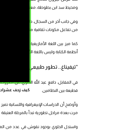
ومحيط سد ابن بطوطة، معتبراً أنها “لا تزال ت
وفي جانب آخر من السجال، دافع جبرون عن تصوره 
من تفاعل مكونات ثقافية متعددة”، رافضاً ما اعت
كما ميز بين اللغة الأمازيغية باعتبارها لغة، وبي
أنظمة الكتابة وليس باللغة الأمازيغية في حد ذاته
“تيفيناغ.. تطور طبيعي للكتابة القديم
في المقابل، دافع عبد الله الحلوي عن أطروحة تعتبر
كيف زحف عشرات ال
قطيعة بين النظامين.
وأوضح أن الدراسات الإبيغرافية واللسانية تميز بي
مرت بعدة مراحل تطورية تبدأ بالمرحلة العتيقة ثم 
واستدل الحلوي بوجود نقوش في عدد من المناط