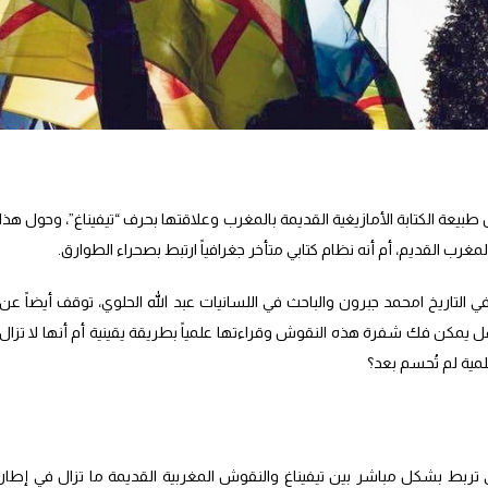
طبيعة الكتابة الأمازيغية القديمة بالمغرب وعلاقتها بحرف “تيفيناغ”، وحول هذا
غرب القديم، أم أنه نظام كتابي متأخر جغرافياً ارتبط بصحراء الطوارق.
 التاريخ امحمد جبرون والباحث في اللسانيات عبد الله الحلوي، توقف أيضاً عن
هل يمكن فك شفرة هذه النقوش وقراءتها علمياً بطريقة يقينية أم أنها لا تزال
مية لم تُحسم بعد؟
تربط بشكل مباشر بين تيفيناغ والنقوش المغربية القديمة ما تزال في إطار