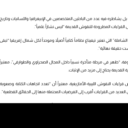
 بل يشاطره فيه عدد من الباحثين المتخصصين في الإبيغرافيا واللسانيات وتاريخ
 القراءات المطروحة للنقوش القديمة “ليس نشازاً علمياً”.
ملة” التي تعتبر تيفيناغ نظاماً كتابياً أصيلاً وموحداً لكل شمال إفريقيا “تبقى
ت حقيقة نهائية”.
فة، “ظهر في مرحلة متأخرة نسبياً داخل المجال الصحراوي والطوارقي”، معتبراً
 القديمة يحتاج إلى مزيد من الإثبات.
قراءات النقوش الليبية-الأمازيغية، معتبراً أن “تعدد اتجاهات الكتابة وصعوبة
العديد من القراءات أقرب إلى الفرضيات المحتملة منها إلى الحقائق القطعية”.
رون ما وصفه بالصعوبات التي تواجه الباحثين أثناء محاولة فك بعض النقوش،
احل طويلة من التحليل تكشف أن المسألة ما تزال مفتوحة على النقاش العلمي”.
ال المغرب، من بينها مواقع ببني حكيم ودار الشاوي وليكسوس وأنجرة