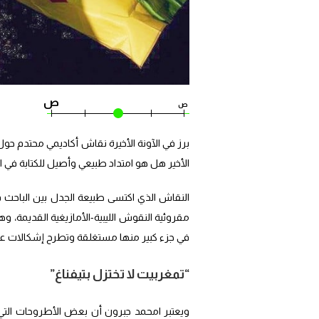
ص
ص
برز في الآونة الأخيرة نقاش أكاديمي محتدم حول 
الأخير هل هو امتداد طبيعي وأصيل للكتابة في الم
النقاش الذي اكتسى طبيعة الجدل بين الباحث في
مقروئية النقوش الليبية-الأمازيغية القديمة، و
في جزء كبير منها مستغلقة وتطرح إشكالات عل
“تمغربيت لا تختزل بتيفناغ”
ويعتبر امحمد جبرون أن بعض الأطروحات التي 