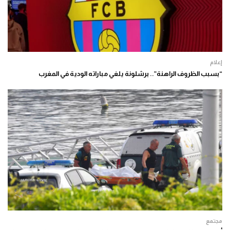
إعلام
“بسبب الظروف الراهنة”.. برشلونة يلغي مباراته الودية في المغرب
مجتمع