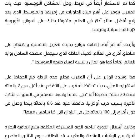
كما تم الاستثمار أيضاً في الربط، وحل المشاكل اللوجستية، حيث بات
المغرب يتوفر على أهم ميناء للحاويات في إفريقيا والمتوسط، الذي يعد
رابع أفضل ميناء أداءً في العالم، متفوقا بذلك على الموانئ الأوروبية
كإيطاليا، إسبانيا، وفرنسا.
وأردف أنه تم أيضا إضافة موانئ جديدة لتعزيز التنافسية والانفتاح على
مناطق أخرى في العالم، كميناء الداخلة الذي سيجعل منطقة الساحل بوابة
للعالم، تماماً كما هو الحال بالنسبة لميناء طنجة المتوسط “.
هذا وشدد الوزير على أن المغرب قطع هذه الرحلة مع الحفاظ على
استقراره المالي، حيث “حافظ المغرب على التضخم عند أقل من 2 بالمائة
لمدة 20 سنة”، مضيفا أنه “حتى عندما واجهنا التضخم في السنوات الثلاث
الأخيرة بسبب حرب أوكرانيا، حافظنا عليه عند 6.6 بالمائة بينما وصل في
دول أخرى إلى 100 بالمائة حتى في البلدان التي كنا نتنافس معها”.
وكانت أشغال الدورة الثامنة للجنة المشتركة المكلفة بتتبع اتفاقية التجارة
الحرة بين الولايات المتحدة والمغرب، قد انطلقت يوم الاثنين المنصرم