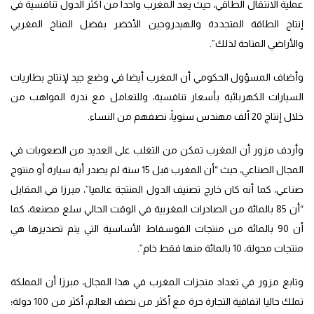
عملية الانتقال الطاقي، حيث يعد المغرب واحدا من أكثر الدول تنافسية في
إنتاج الطاقة المتجددة والهيدروجين الأخضر بفضل المناخ المغربي
والأراضي المتاحة لذلك”.
وأضاف المسؤول الحكومي أن المغرب أيضا في وضع جيد لإنتاج بطاريات
السيارات الكهربائية بأسعار تنافسية، وللتعامل مع ندرة المواهب من
خلال إنتاج 20 ألف مهندس سنوياً، نصفهم من النساء.
وأردف مزور أن المغرب تمكن من التغلب على العديد من الصعوبات في
المجال الصناعي، حيث “أن المغرب قبل 15 سنة لم يصدر أية سيارة أو منتوج
صناعي، كما أنه كان خارج تصنيف الدول المنتجة عالميا”، مبرزا في المقابل
“أن 85 بالمائة من الصادرات المغربية في الوقت الحالي سلع مصنعة، كما
أن 90 بالمائة من منتجات الفوسفاط الأساسية التي يتم تصديرها هي
منتجات محولة، 10 بالمائة منها فقط خام”.
وتابع مزور في تعداد منجزات المغرب في هذا المجال، مبرزا أن المملكة
تملك حاليا اتفاقية التجارة حرة مع أكثر من نصف العالم، أكثر من 100 دولة؛