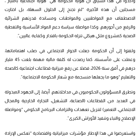
وأكدوا في هذا السياق أن هوية الحكومة هي “هوية اجتماعية بامتياز”،
مسجلين أن هذه الأخيرة “لم تجنح إلى الحلول السهلة، بل اختارت
الاصطفاف مع المواطنيين والمواطنات ومساندة قدرتهم الشرائية
والرفع من أجورهم، وكذا مواصلة سياسة دعم المواد الأساسية والتغطية
الصحية كمشروع ملكي هيكلي تنزله الحكومة باقتدار وكفاءة عاليين”.
ولفتوا إلى أن الحكومة جعلت الحوار الاجتماعي في صلب اهتماماتها،
وعملت على مأسسته، كما رصدت له كلفة مالية مهمة بلغت 45 مليار
درهم في أفق سنة 2026، فضلا عن رفع ميزانية قطاعات اجتماعية كالصحة
والتعليم “وهو ما يجعلها منسجمة مع شعار الحكومة الاجتماعية”.
وتطرق المسؤولون الحكوميون في مداخلاتهم، أيضا، إلى الجهود المبذولة
في العديد من القطاعات (الصناعة، التشغيل، التجارة الخارجية والمجال
الاجتماعي، التعمير) لتنزيل تعهدات والتزامات البرنامج الحكومي “ومواصلة
الإصلاح والنباء وتنفيذ الأوراش الكبرى”.
واستعرضوا في هذا الإطار مؤشرات ميزانياتية واقتصادية “تعكس الإرادة