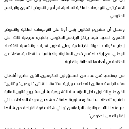
الاستراتيجي للتوجيهات الملكية السامية، ثم أدوار النموذج التنموي والبرنامج
الحكومي.
وسجل أن مشروع القانون ينبني أولا على التوجيهات الملكية والنموذج
التنموي الجديد، فيما يرتكز البرنامج الحكومي، باعتباره مرجعية ثالثة، على
إنجاز مكونات الدولة الاجتماعية وعلى تطوير قدرات وتنافسية الاقتصاد
الوطني، مع إيلاء اهتمام خاص للمقاولة والديناميات القطاعية، فضلا عن
الحكامة في أبعادها المجالية والادارية.
من جهتهم، ثمن عدد من المسؤولين الحكوميين، الذين حضروا أشغال
هذه الجلسة ممثلين لقطاعات وزارية مختلفة، النقاش “الرصين” و”الثري”
الذي طبع التداول داخل المؤسسة التشريعية بشأن مشروع قانون المالية
باعتباره “لحظة سياسية ودستورية هامة”، مشيدين بجودة المداخلات التي
عبر عنها النائبات والنواب البرلمانيين “والتي شكلت قوة اقتراحية من شأنها
إغناء العمل الحكومي”.