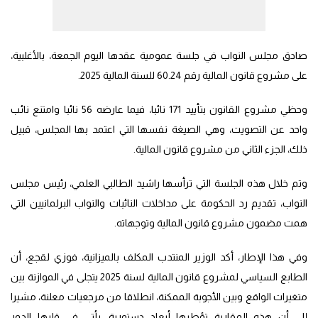
صادق مجلس النواب في جلسة عمومية عقدها اليوم الجمعة، بالأغلبية،
على مشروع قانون المالية رقم 60.24 للسنة المالية 2025.
وحظي مشروع القانون بتأييد 171 نائبا، فيما عارضه 56 نائبا وامتنع نائب
واحد عن التصويت، وهي الصيغة نفسها التي اعتمد بها المجلس، قبيل
ذلك، الجزء الثاني من مشروع قانون المالية.
وتم خلال هذه الجلسة التي ترأسها راشيد الطالبي العلمي، رئيس مجلس
النواب، تقديم رد الحكومة على مداخلات النائبات والنواب البرلمانيين التي
همت مضمون مشروع قانون المالية وتوجهاته.
وفي هذا الإطار، أكد الوزير المنتدب المكلف بالميزانية، فوزي لقجع، أن
الطابع السياسي لمشروع قانون المالية لسنة 2025 يتجلى في الموازنة بين
متغيرات الواقع وبين الأجوبة الممكنة، انطلاقا من مرجعيات معلنة، مشيرا
إلى أن هذه المقاربة تؤطرها أبعاد دستورية، يأتي في قلبها الدور