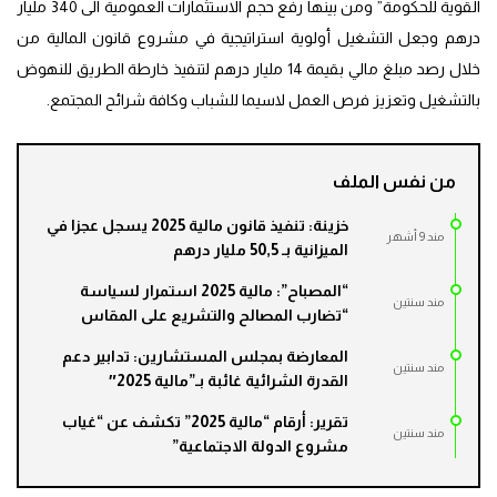
القوية للحكومة” ومن بينها رفع حجم الاستثمارات العمومية الى 340 مليار
درهم وجعل التشغيل أولوية استراتيجية في مشروع قانون المالية من
خلال رصد مبلغ مالي بقيمة 14 مليار درهم لتنفيذ خارطة الطريق للنهوض
بالتشغيل وتعزيز فرص العمل لاسيما للشباب وكافة شرائح المجتمع.
من نفس الملف
خزينة: تنفيذ قانون مالية 2025 يسجل عجزا في
مند 9 أشهر
الميزانية بـ 50,5 مليار درهم
“المصباح”: مالية 2025 استمرار لسياسة
مند سنتين
“تضارب المصالح والتشريع على المقاس
المعارضة بمجلس المستشارين: تدابير دعم
مند سنتين
القدرة الشرائية غائبة بـ”مالية 2025″
تقرير: أرقام “مالية 2025” تكشف عن “غياب
مند سنتين
مشروع الدولة الاجتماعية”