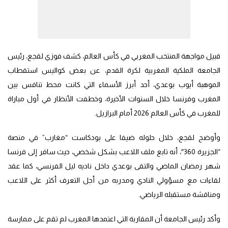
قبيل مواجهة المنتخب المغربي في كأس العالم، كشف فوزي لقجع، رئيس
الجامعة الملكية المغربية لكرة القدم، عن بعض كواليس استقطاب
الموهبة أيوب بوعدي، أحد أبرز الأسماء التي كانت محط تنافس بين
المغرب وفرنسا خلال السنوات الأخيرة، وخطفت الأنظار في أول مباراة
للمغرب في كأس العالم 2026 أمام البرازيل.
وأوضح لقجع، خلال حلوله ضيفا على بودكاست “مغارب” في منصة
“الجزيرة 360″، أنه تابع ملف اللاعب بشكل شخصي، حيث سافر إلى فرنسا
شهر رمضان الماضي والتقى بوعدي داخل ناديه ليل الفرنسي، كما عقد
لقاءات مع مسؤولي النادي ومدربه من أجل التعرف أكثر على اللاعب
ومناقشة مستقبله الرياضي.
وأكد رئيس الجامعة أن المقاربة التي اعتمدها المغرب لم تقم على ممارسة