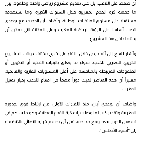
أي ضغط على اللاعب، بل على تقديم مشروع رياضي واضح وطموح، يبرز
ما حققته كرة القدم المغربية خلال السنوات الأخيرة، وما تستهدفه
مستقبلا على مستوى المنتخبات الوطنية، وأضاف أن الحديث مع بوعدي
انصب أساسا على الرؤية الرياضية للمغرب وعلى المكانة التي يمكن أن
يحتلها داخل هذا المشروع.
وأشار لقجع إلى أنه حرص خلال اللقاء على شرح مختلف جوانب المشروع
الكروي المغربي للاعب، سواء ما يتعلق بالبنيات التحتية أو التكوين أو
الطموحات المرتبطة بالمنافسة على أعلى المستويات القارية والعالمية،
معتبراً أن هذه العناصر لعبت دوراً مهماً في اقتناع اللاعب بخيار تمثيل
المغرب.
وأضاف أن بوعدي أبان، منذ اللقاءات الأولى، عن ارتباط قوي بجذوره
المغربية وتقدير كبير لما وصلت إليه كرة القدم الوطنية، وهو ما ساهم في
تسهيل الحوار معه ومع محيطه، قبل أن يحسم قراره النهائي بالانضمام
إلى “أسود الأطلس”.