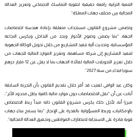
التنمية الترابية رافعة حقيقية لتقوية التماسك الاجتماعي وتعزيز العدالة
المجالية بين مختلف جهات المملكة”.
وتضمن مشروع القانون مستجدات متعلقة بإعادة هندسة اختصاصات
الجهة، “بما يضمن وضوح الأدوار ويحد من التداخل ويكرس النجاعة
المؤسساتية، وتحديث آلية تنفيذ المشاريع من خلال تحويل الوكالة الجهوية
لتنفيذ المشاريع إلى شركة مساهمة، وتعزيز الموارد المالية للجهات من
خلال تعزيز التحويلات المالية لفائدة الجهات بما لا يقل عن 12 مليار درهم
سنويا ابتداء من سنة 2027”.
وكان عبد الوافي لفتيت قد أقر خلال تقديم القانون بأن التجربة السابقة
أبانت عن أن “نقل الاختصاصات دون موارد مالية كافية يظل محدود الأثر”،
مبرزا أنه، لأجل ذلك يكرس مشروع القانون ذاته مبدأ ربط الاختصاص
بالإمكانيات، وربط المسؤولية بالقدرة على الإنجاز، “بما يسمح ببناء جهات
قوية قادرة على الاستجابة لانتظارات المواطنين وتحقيق العدالة المجالية”.