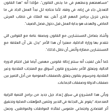
“مساهمتهم وعملهم في ما يخص القانون”، مؤكدا أنه “هذا القانون
التعديلي جاء في إبانه، في وقته، لأننا نحتاجه لكي نبدأ العمل الجاد في ما
يخص تنزيل برنامج المهم الذي أعلن عنه الملك في خطاب العرش
الماضي، والهدف هو بداية العمل قبل دخول فصل الصيف”.
وأشاد بتعامل المستشارين مع القانون وبصفة عامة مع القوانين التي
تتقدم بها وزارة الداخلية، معتبرا أن هذا الأمر “يدل على أن العلاقة مع
المستشارين ممتازة وأتمنى أن تظل كذلك”.
كما أعلن لفتيت أنه ستتم إحالة قانونين مهمين أيضا قبل اختتام الدورة
الحالية، ويتعلق الأمر بمشروع قانون أسواق بيع المنتجات الفلاحية وغير
الفلاحية، ومرسوم بقانون يتعلق بالصفقات العمومية من أجل التمييز بين
صفقات الدولة وصفقات الجماعات.
ويأتي هذا المشروع في سياق إعداد جيل جديد من برامج التنمية الترابية
المندمجة، “يقوم على النجاعة في التدبير وتثمين المؤهلات المحلية وتحقيق
أثر اقتصادي واجتماعي ملموس لفائدة المواطنات والمواطنين، وجعل