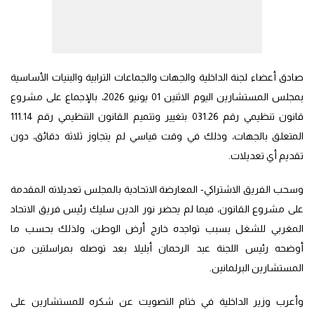
صادق أعضاء لجنة الداخلية والجهات والجماعات الترابية والبنيات الأساسية
بمجلس المستشارين اليوم الاثنين 01 يونيو 2026، بالإجماع على مشروع
قانون تنظيمي رقم 031.26 بتغيير وتتميم القانون التنظيمي رقم 111.14
المتعلق بالجهات، وذلك في وقت قياسي لم يتجاوز ثلاثة دقائق، دون
تقديم أي تعديلات.
وسحب الفريق الاشتراكي- المعارضة الاتحادية بالمجلس تعديلاته المقدمة
على مشروع القانون، فيما لم يحضر نور الدين سليك رئيس فريق الاتحاد
المغربي للشغل بسبب تواجده خارج أرض الوطن، ولذلك بحسب ما
أوضحه رئيس اللجنة عبد الرحمان أبليلا بعد توصله بمراسلتين من
المستشارين البرلمانين.
وأعرب وزير الداخلية في ختام التصويت عن شكره للمستشارين على