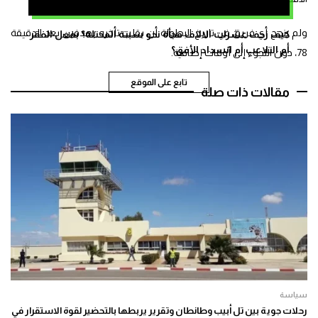
ولم ينجح أي فريق في تاريخ البطولة أن يقلب تأخره بهدفين بعد الدقيقة
كيف زحف عشرات الالاف فجأة نحو سبتة المحتلة؟ بفعل الفقر
أم التلاعب أم انسداد الأفق؟
78، دون اللجوء إلى أوقات إضافية.
تابع على الموقع
مقالات ذات صلة
سياسة
رحلات جوية بين تل أبيب وطانطان وتقرير يربطها بالتحضير لقوة الاستقرار في