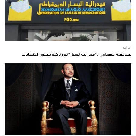
أحزاب
بعد خرجة المهداوي.. “فيدرالية اليسار” تبرر تزكية بنجلون للانتخابات