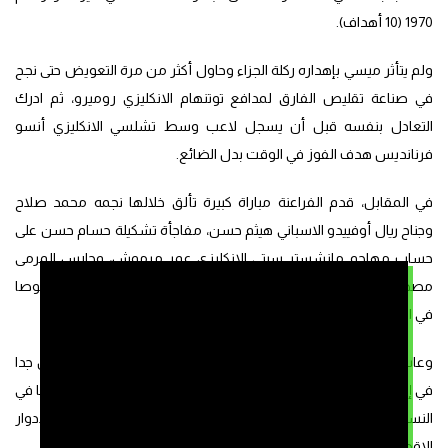
1970 (10 أهداف).
ولم يتأثر ميسي بإهداره ركلة الجزاء وحاول أكثر من مرة التعويض حتى نجح
في صناعة تقليص الفارق لمدافع توتنهام الانكليزي روميرو، ثم ادرك
التعادل بنفسه قبل أن يسجل لاعب وسط تشلسي الانكليزي أنسو
فرنانديس هدف الفوز في الوقت بدل الضائع.
في المقابل، قدم الفراعنة مباراة كبيرة تألق خلالها نجمه محمد صلاح
وجناح ريال أوفييدو الاسباني هيثم حسن، مفاجأة تشكيلة حسام حسن على
حساب مهاجم مانشستر سيتي الانكليزي عمر مرموش، وحارس المرمى
مصطفى شوبير الذي وقف سدا منيعا امام هجمات أبطال العالم خصوصا
في الشوط الأول.
وعاب المصريين التركيز في الدقائق العشر الاخيرة بعدما كانوا قريبين جدا
في إنجاز تاريخي كانوا سيضيفونه الى سلسلة من الانجازات التي حققوها في
النسخة الحالية بدء من أول فوز لهم في النهائيات وأول تأهل الى الادوار
الاقصائية، وأول تأهل الى ثمن النهائي.