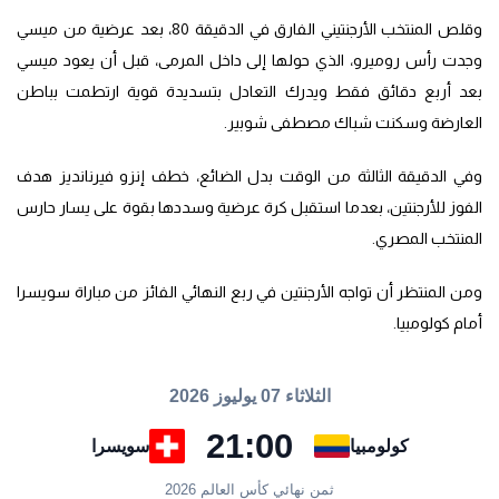
وقلص المنتخب الأرجنتيني الفارق في الدقيقة 80، بعد عرضية من ميسي
وجدت رأس روميرو، الذي حولها إلى داخل المرمى، قبل أن يعود ميسي
بعد أربع دقائق فقط ويدرك التعادل بتسديدة قوية ارتطمت بباطن
العارضة وسكنت شباك مصطفى شوبير.
وفي الدقيقة الثالثة من الوقت بدل الضائع، خطف إنزو فيرنانديز هدف
الفوز للأرجنتين، بعدما استقبل كرة عرضية وسددها بقوة على يسار حارس
المنتخب المصري.
ومن المنتظر أن تواجه الأرجنتين في ربع النهائي الفائز من مباراة سويسرا
أمام كولومبيا.
الثلاثاء 07 يوليوز 2026
21:00
كولومبيا
سويسرا
ثمن نهائي كأس العالم 2026