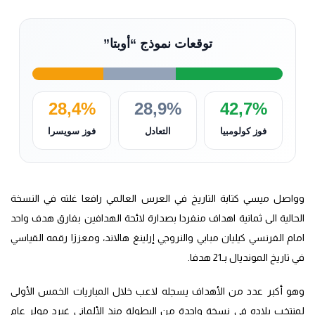
توقعات نموذج “أوبتا”
28,4%
28,9%
42,7%
فوز كولومبيا
التعادل
فوز سويسرا
وواصل ميسي كتابة التاريخ في العرس العالمي رافعا غلته في النسخة
الحالية الى ثمانية اهداف منفردا بصدارة لائحة الهدافين بفارق هدف واحد
امام الفرنسي كيليان مبابي والنروجي إرلينغ هالاند، ومعززا رقمه القياسي
في تاريخ المونديال بـ21 هدفا.
وهو أكبر عدد من الأهداف يسجله لاعب خلال المباريات الخمس الأولى
لمنتخب بلاده في نسخة واحدة من البطولة منذ الألماني غيرد مولر عام