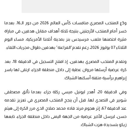
ودّع المنتخب المصري منافسات كأس العالم 2026 من دور الـ16، بعدما
خسر أمام المنتخب الأرجنتيني بنتيجة ثلاثة أهداف مقابل هدفين، في مباراة
مثيرة احتضنها ملعب مرسيدس بنز بمدينة أتلانتا الأمريكية، مساء اليوم
الثلاثاء 07 يوليوز 2026، رغم تقدم”الفراعنة” بهدفين طوال مجريات اللقاء.
وتقدم المنتخب المصري بهدفين، إذ افتتح التسجيل في الدقيقة 18، بعد
كرة عرضية أرسلها مروان عطية إلى داخل منطقة الجزاء، ارتقى لها ياسر
إبراهيم برأسية متقنة أسكنها الشباك.
وفي الدقيقة 20، أهدر ليونيل ميسي ركلة جزاء، بعدما تألق مصطفى
شوبير في التصدي لها، قبل أن ينجح المنتخب المصري في تعزيز تقدمه
عند الدقيقة 67، إثر هجوم مرتد قاده محمد صلاح، الذي مرر الكرة إلى هيثم
حسن، ليرسل الأخير عرضية من الجهة اليمنى داخل منطقة الجزاء، تابعها
زيكو بتسديدة هزت الشباك.