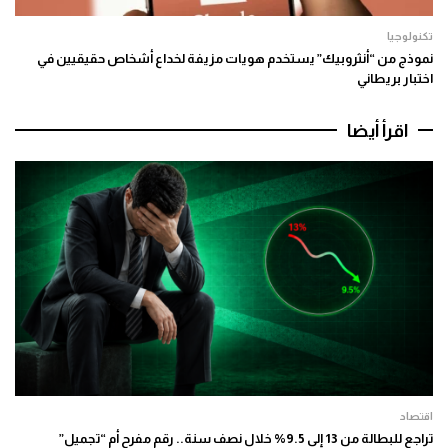
تكنولوجيا
نموذج من “أنثروبيك” يستخدم هويات مزيفة لخداع أشخاص حقيقيين في
اختبار بريطاني
اقرأ أيضا
اقتصاد
تراجع للبطالة من 13 إلى 9.5% خلال نصف سنة.. رقم مفرح أم “تجميل”