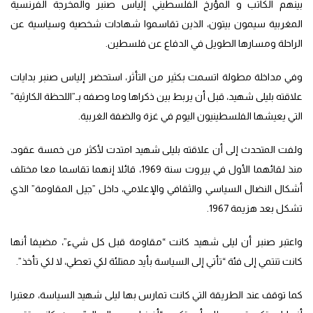
بينهم الكاتب و المؤرخ الفلسطيني إلياس صنبر والمخرجة الفرنسية
المغربية سيمون بيتون، الذين تقاسموا شهادات شخصية وسياسية عن
الراحلة ومسارها الطويل في الدفاع عن فلسطين.
وفي مداخلة مطولة اتسمت بكثير من التأثر، استحضر إلياس صنبر بدايات
علاقته بليلى شهيد، قبل أن يربط بين ذكراها وما وصفه بـ”اللحظة الكارثية”
التي يعيشها الفلسطينيون اليوم في غزة والضفة الغربية.
ولفت المتحدث إلى أن علاقته بليلى شهيد امتدت لأكثر من خمسة عقود،
منذ لقائهما الأول في بيروت سنة 1969، قائلا إنهما تقاسما معا مختلف
أشكال النضال السياسي والثقافي والإعلامي، داخل ”جيل المقاومة” الذي
تشكل بعد هزيمة 1967.
واعتبر صنبر أن ليلى شهيد كانت “مقاومة قبل كل شيء”، مضيفا أنها
كانت تنتمي إلى فئة “تأتي إلى السياسة بأيد ممتلئة لكي تعطي، لا لكي تأخذ”.
كما توقف عند الطريقة التي كانت تمارس بها ليلى شهيد السياسة، معتبرا