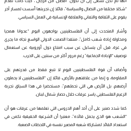
أنها لم تكن تسعى إلى أن تكون “أفضل من الرجال”، حيث كانت تقدم
“شكلا مختلفا من النضال والسياسة”، قائلا إن تجربتها أسست لمسار آخر
يقوم على الثقافة والتفاني والعلاقة الإنسانية في العمل السياسي.
وأشار المتحدث إلى أن الفلسطينيين يواجهون اليوم “عدوانا همجيا
ومحاولة إبادة شعب كامل”، منتقدا الصمت الدولي الواسع تجاه ما يجري
في غزة، قبل أن يتساءل عن سبب امتناع دول أوروبية عن استعمال
توصيف “الإبادة الجماعية” رغم مرور أكثر من سنتين على الحرب.
وأضاف أن قوة الفلسطينيين اليوم لا تنبع فقط من قدرتهم على
المقاومة، و إنما من علاقتهم بالأرض، قائلا إن “الفلسطينيين لا يحملون
أرضهم، بل الأرض هي التي تحملهم”، مستحضرا في هذا السياق تجربة
الزعيم الفلسطيني ياسر عرفات خلال حصار شمال لبنان.
كما شدد صنبر على أن أحد أهم الدروس التي تعلمها من عرفات هو أن
“الشعب هو الذي يحمل قائده”، معتبرا أن الشرعية الحقيقية تكمن في
استعداد القائد لمشاركة شعبه المصير نفسه في اللحظات الصعبة.