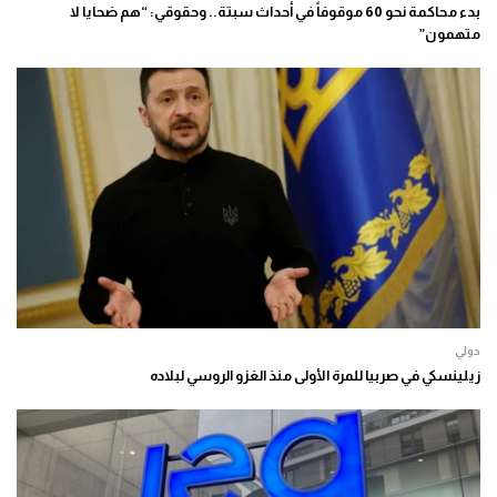
بدء محاكمة نحو 60 موقوفاً في أحداث سبتة.. وحقوقي: “هم ضحايا لا
متهمون”
دولي
زيلينسكي في صربيا للمرة الأولى منذ الغزو الروسي لبلاده