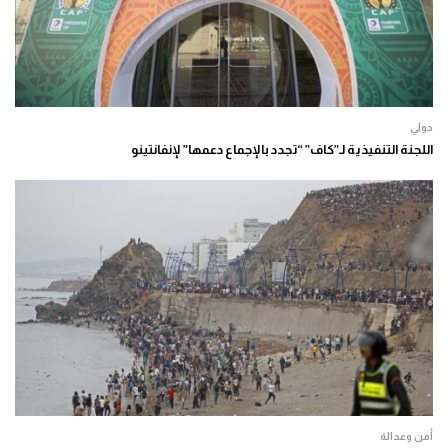
دولي
اللجنة التنفيذية لـ”كاف” “تجدد بالإجماع دعمها” لإنفانتينو
أمن وعدالة