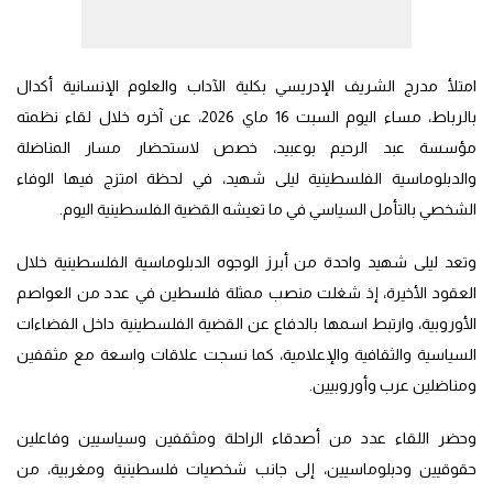
امتلأ مدرج الشريف الإدريسي بكلية الآداب والعلوم الإنسانية أكدال
بالرباط، مساء اليوم السبت 16 ماي 2026، عن آخره خلال لقاء نظمته
مؤسسة عبد الرحيم بوعبيد، خصص لاستحضار مسار المناضلة
والدبلوماسية الفلسطينية ليلى شهيد، في لحظة امتزج فيها الوفاء
الشخصي بالتأمل السياسي في ما تعيشه القضية الفلسطينية اليوم.
وتعد ليلى شهيد واحدة من أبرز الوجوه الدبلوماسية الفلسطينية خلال
العقود الأخيرة، إذ شغلت منصب ممثلة فلسطين في عدد من العواصم
الأوروبية، وارتبط اسمها بالدفاع عن القضية الفلسطينية داخل الفضاءات
السياسية والثقافية والإعلامية، كما نسجت علاقات واسعة مع مثقفين
ومناضلين عرب وأوروبيين.
وحضر اللقاء عدد من أصدقاء الراحلة ومثقفين وسياسيين وفاعلين
حقوقيين ودبلوماسيين، إلى جانب شخصيات فلسطينية ومغربية، من