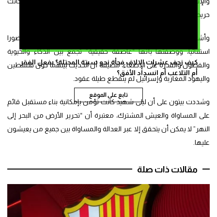
والإسرائيليين “إما أن يكون مشتركا أو لا يكون”، مشيرة إلى أنها كانت
حريصة على الدفاع عن هذا الموقف في مختلف المحافل.
وأشارت المخرجة الفرنسية المغربية إلى أن الراحلة كانت تمتلك حضورا
استثنائيا، ووصفتها بأنها “عاصفة حقيقية” تجمع بين الذكاء والحيوية
كيف زحف عشرات الالاف فجأة نحو سبتة المحتلة؟ بفعل الفقر
والفضول والقدرة على الإصغاء، مضيفة أن الحديث بينهما حول فلسطين
أم التلاعب أم انسداد الأفق؟
واليهود المغاربة وإسرائيل لم ينقطع طيلة عقود.
تابع على الموقع
وشددت بيتون على أن ليلى شهيد كانت تؤمن بإمكانية بناء مستقبل قائم
على المساواة والعيش المشترك، معتبرة أن “تحرير الأرض من البحر إلى
النهر” لا يمكن أن يتحقق إلا عبر العدالة والمساواة بين جميع من يعيشون
عليها.
مقالات ذات صلة