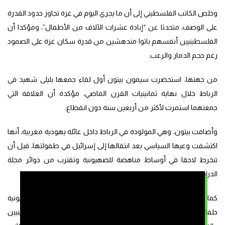
وخلص الكاتب الفلسطيني إلى أن ما يجري اليوم في غزة تجاوز حدود القدرة
على الوصف، متحدثا عن “إبادة عشرات الآلاف من الأطفال”، ومؤكدا أن
الفلسطينيين أنفسهم باتوا مندهشين من قدرة سكان غزة على الصمود
رغم حجم الدمار والرعب.
من جهتها، استحضرت سيمون بيتون أول لقاء جمعها بليلى شهيد في
الرباط خلال نهاية ثمانينيات القرن الماضي، مؤكدة أن العلاقة التي
جمعتهما استمرت لأكثر من أربعين سنة دون انقطاع.
وأضافت بيتون، وهي المولودة في الرباط داخل عائلة يهودية مغربية، أنها
اكتشفت وعيها السياسي بعد انتقالها إلى إسرائيل في طفولتها، قبل أن
تنخرط لاحقا في أوساط مناهضة للصهيونية وتقترب من دوائر مجلة
الدراسات الفلسطينية في باريس.
كما لفتت إلى أن ليلى شهيد كانت تعتبر اليهود المناهضين للصهيونية
حلفاء أساسيين للنضال الفلسطيني، وكانت تؤمن بأن مصير الفلسطينيين