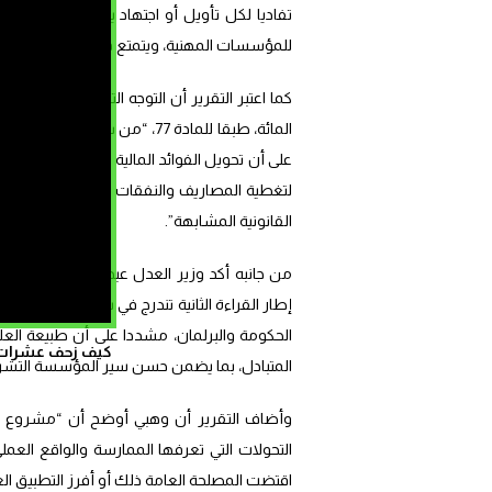
تفاديا لكل تأويل أو اجتهاد يخالف نية المشرع
للمؤسسات المهنية، ويتمتع فيها المحامي بكل ضم
المائة، طبقا للمادة 77، “من ش
على أن تحويل الفوائد المالية الناتجة عن المب
لتغطية المصاريف والنفقات المرتبطة بهذا الن
القانونية المشابهة”.
من جانبه أكد وزير العدل عبد اللطيف وهبي
إطار القراءة الثانية تندرج في سياق استكمال
الحكومة والبرلمان، مشددا على أن طبيعة العلا
كيف زحف عشرات ال
المتبادل، بما يضمن حسن سير المؤسسة التشري
وأضاف التقرير أن وهبي أوضح أن “مشروع القا
التحولات التي تعرفها الممارسة والواقع العملي
اقتضت المصلحة العامة ذلك أو أفرز التطبيق ال