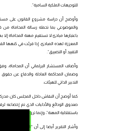
للتوجيهات الملكية السامية”.
وأوضح أن دراسة مشروع القانون على مستو
والموضوعي بما تحمله رسالة المحاماة من قي
باعتبارها مبادئ لا تستقيم مهنة المحاماة إلا 
المعززة لهذه المبادئ، إذا قرئت في كنهها القا
التقييد أو التضييق”.
وأضاف المستشار البرلماني أن المحاماة، وف
وضمان المحاكمة العادلة والدفاع عن حقوق ال
التدبير الذاتي للهيئات.
كما أوضح أن النقاش داخل المجلس كان مدركا 
صندوق الودائع والأداءات الذي تم إخضاعه لرق
باستقلالية المهنة”، وإنما تروم تحصين الودائع 