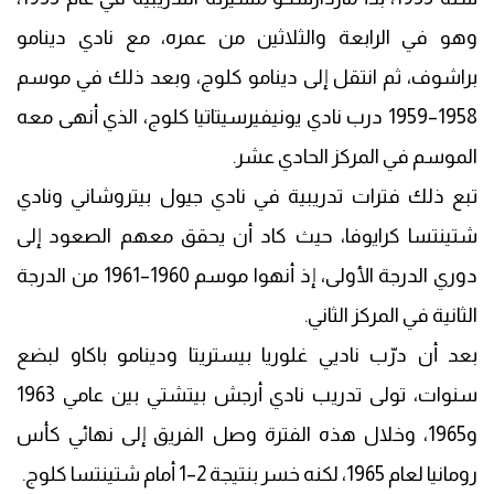
وهو في الرابعة والثلاثين من عمره، مع نادي دينامو
براشوف، ثم انتقل إلى دينامو كلوج، وبعد ذلك في موسم
1958–1959 درب نادي يونيفيرسيتاتيا كلوج، الذي أنهى معه
الموسم في المركز الحادي عشر.
تبع ذلك فترات تدريبية في نادي جيول بيتروشاني ونادي
شتينتسا كرايوفا، حيث كاد أن يحقق معهم الصعود إلى
دوري الدرجة الأولى، إذ أنهوا موسم 1960–1961 من الدرجة
الثانية في المركز الثاني.
بعد أن درّب ناديي غلوريا بيستريتا ودينامو باكاو لبضع
سنوات، تولى تدريب نادي أرجش بيتشتي بين عامي 1963
و1965، وخلال هذه الفترة وصل الفريق إلى نهائي كأس
رومانيا لعام 1965، لكنه خسر بنتيجة 2–1 أمام شتينتسا كلوج.