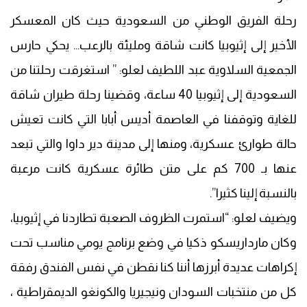
رحلة الفريق الوطني من السعودية حيث كان المعسكر
الأخير إلى إثيوبيا كانت شاقة ومليئة بالرعب… يحكي حارس
الجمعية السلاوية عبد اللطيف لعلو: ” استغرقت رحلتنا من
السعودية إلى إثيوبيا 40 ساعة، وقضينا رحلة طيران شاقة
للغاية وتوقفنا في العاصمة أديس أبابا التي كانت تعيش
حالة طوارئ عسكرية، ومنها إلى مدينة دير داوا والتي تبعد
عنها بـ 700 كم على متن طائرة عسكرية كانت مرعبة
بالنسبة إلينا كثيرا”.
ويضيف لعلو: “استمرت الظروف الصعبة تطاردنا في إثيوبيا،
وكان مارداريسكو ذكيا في وضع برنامج يومي مناسب تحت
إكراهات عديدة أبرزها أننا كنا نقطن في نفس الفندق رفقة
كل من منتخبات السودان ونيجيريا والكونغو الديمقراطية ،