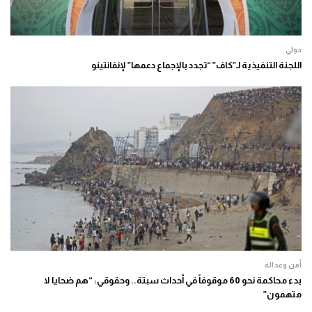
دولي
اللجنة التنفيذية لـ”كاف” “تجدد بالإجماع دعمها” لإنفانتينو
أمن وعدالة
بدء محاكمة نحو 60 موقوفاً في أحداث سبتة.. وحقوقي: “هم ضحايا لا
متهمون”