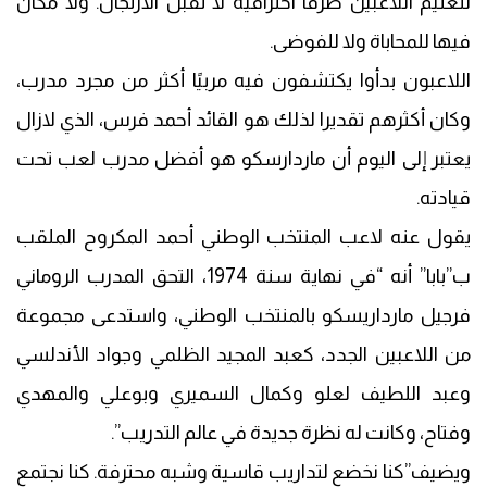
لتعليم اللاعبين طرقا احترافية لا تقبل الارتجال. ولا مكان
فيها للمحاباة ولا للفوضى.
اللاعبون بدأوا يكتشفون فيه مربيًا أكثر من مجرد مدرب،
وكان أكثرهم تقديرا لذلك هو القائد أحمد فرس، الذي لازال
يعتبر إلى اليوم أن ماردارسكو هو أفضل مدرب لعب تحت
قيادته.
يقول عنه لاعب المنتخب الوطني أحمد المكروح الملقب
ب”بابا” أنه “في نهاية سنة 1974، التحق المدرب الروماني
فرجيل مارداريسكو بالمنتخب الوطني، واستدعى مجموعة
من اللاعبين الجدد، كعبد المجيد الظلمي وجواد الأندلسي
وعبد اللطيف لعلو وكمال السميري وبوعلي والمهدي
وفتاح، وكانت له نظرة جديدة في عالم التدريب”.
ويضيف”كنا نخضع لتداريب قاسية وشبه محترفة. كنا نجتمع