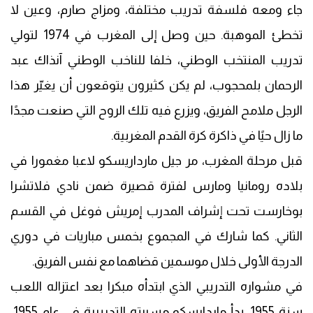
جاء ومعه فلسفة تدريب مختلفة، ومزاج صارم، وعين لا
تخطئ الموهبة. حين وصل إلى المغرب في 1974 لتولي
تدريب المنتخب الوطني، خلفا للناخب الوطني آنذاك عبد
الرحمان بلمحجوب، لم يكن كثيرون يتوقعون أن يغيّر هذا
الرجل ملامح الفريق، ويزرع فيه تلك الروح التي صنعت مجدًا
ما زال حيًا في ذاكرة كرة القدم المغربية.
قبل مرحلة المغرب، مر جيل مارداريسكو لاعبا مغمورا في
بلاده رومانيا ومارس لفترة قصيرة ضمن نادي فلاتشرا
بوخارست تحت إشراف المدرب إمريش فوغل في القسم
الثاني. كما شارك في المجموع بخمس مباريات في دوري
الدرجة الأولى خلال موسمين قضاهما مع نفس الفريق.
في مشواره التدريبي الذي ابتدأه مبكرا بعد اعتزاله اللعب
سنة 1955، بدأ ماردارسكو مسيرته التدريبية في عام 1955،