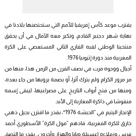
يقترب موعد كأس إفريقيا للأمم التي ستحتضنها بلادنا في
نهاية شهر دجنبر القادم، وتكبر معه الآمال في أن يحقق
منتخبنا الوطني لقبه القاري الثاني المستعصي على الكرة
المغربية منذ دورة إثيوبيا 1976.
أجيال ووجوه مرت في نصف القرن من الزمن هذا، منها من
مر مرور الكرام ولم يترك أثرا، أو بصمة يرويها من جاء بعده،
ومنها من فتح أبواب التاريخ على مصراعيها، ليبقى إسمه
منقوشا في ذاكرة المغاربة إلى الأبد.
الإنجاز اليتيم في “الحبشة 1976″، بقدر ما اقترن بجيل ذهبي
خارق للكرة المغربية، قادهم “مول الكرة” الأسطوري أحمد
فرس وزملاءه اعسيلة وبابا والهزاز وآخرون.. بقدر ما التصق