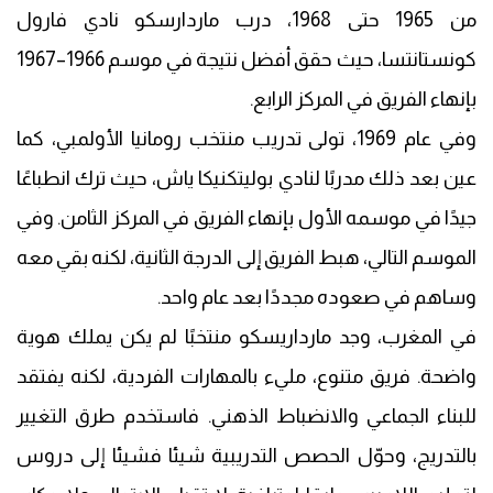
من 1965 حتى 1968، درب ماردارسكو نادي فارول
كونستانتسا، حيث حقق أفضل نتيجة في موسم 1966–1967
بإنهاء الفريق في المركز الرابع.
وفي عام 1969، تولى تدريب منتخب رومانيا الأولمبي، كما
عين بعد ذلك مدربًا لنادي بوليتكنيكا ياش، حيث ترك انطباعًا
جيدًا في موسمه الأول بإنهاء الفريق في المركز الثامن. وفي
الموسم التالي، هبط الفريق إلى الدرجة الثانية، لكنه بقي معه
وساهم في صعوده مجددًا بعد عام واحد.
في المغرب، وجد مارداريسكو منتخبًا لم يكن يملك هوية
واضحة. فريق متنوع، مليء بالمهارات الفردية، لكنه يفتقد
للبناء الجماعي والانضباط الذهني. فاستخدم طرق التغيير
بالتدريج، وحوّل الحصص التدريبية شيئا فشيئا إلى دروس