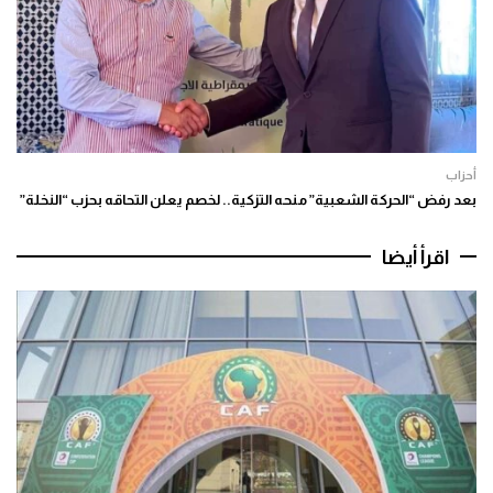
أحزاب
بعد رفض “الحركة الشعبية” منحه التزكية.. لخصم يعلن التحاقه بحزب “النخلة”
اقرأ أيضا