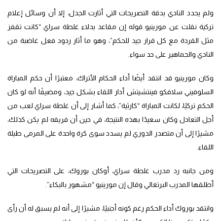
ولم يحدد النادي بدقة التصريحات التي أثارت الجدل، إلا أن وسائل إعلام
تركية نقلت عن مورينيو قوله إن مقاعد بدلاء غلطة سراي “كانت تقفز
مثل القردة مع كل قرار جيد للحكم”، وهو ما أثار ردود فعل غاضبة من
النادي والجماهير على حد سواء.
وكان مورينيو قد انتقد أيضًا أداء الحكام الأتراك، معتبرًا أن حكم المباراة
السلوفيني سلافكو فينتشيتش أدار اللقاء بشكل جيد، ومضيفًا أنه لو كان
الحكم تركيًا، لكانت المباراة “كارثية”، كما أشار إلى أن غلطة سراي لعب من
أجل التعادل وكان سعيدًا بهذه النتيجة، في حين أن فريقه لم يكن كذلك،
مشيرًا إلى أن متصدر الدوري لم يسدد سوى كرة واحدة على المرمى طيلة
اللقاء.
ومن جانبه رد مدرب غلطة سراي، أوكان بوروك، على التصريحات التي
أطلقها المدرب البرتغالي وقال إن مورينيو “مشهور بالبكاء”.
وانتقد بوروك أداء الحكم رغم كونه أجنبيًا، مشيرًا إلى أنه لم يسبق له أن رأى