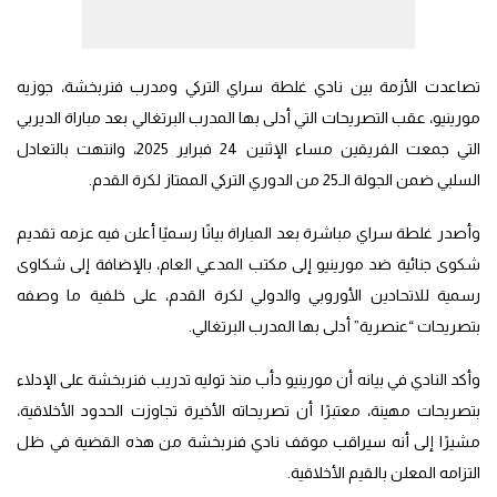
تصاعدت الأزمة بين نادي غلطة سراي التركي ومدرب فنربخشة، جوزيه
مورينيو، عقب التصريحات التي أدلى بها المدرب البرتغالي بعد مباراة الديربي
التي جمعت الفريقين مساء الإثنين 24 فبراير 2025، وانتهت بالتعادل
السلبي ضمن الجولة الـ25 من الدوري التركي الممتاز لكرة القدم.
وأصدر غلطة سراي مباشرة بعد المباراة بيانًا رسميًا أعلن فيه عزمه تقديم
شكوى جنائية ضد مورينيو إلى مكتب المدعي العام، بالإضافة إلى شكاوى
رسمية للاتحادين الأوروبي والدولي لكرة القدم، على خلفية ما وصفه
بتصريحات “عنصرية” أدلى بها المدرب البرتغالي.
وأكد النادي في بيانه أن مورينيو دأب منذ توليه تدريب فنربخشة على الإدلاء
بتصريحات مهينة، معتبرًا أن تصريحاته الأخيرة تجاوزت الحدود الأخلاقية،
مشيرًا إلى أنه سيراقب موقف نادي فنربخشة من هذه القضية في ظل
التزامه المعلن بالقيم الأخلاقية.