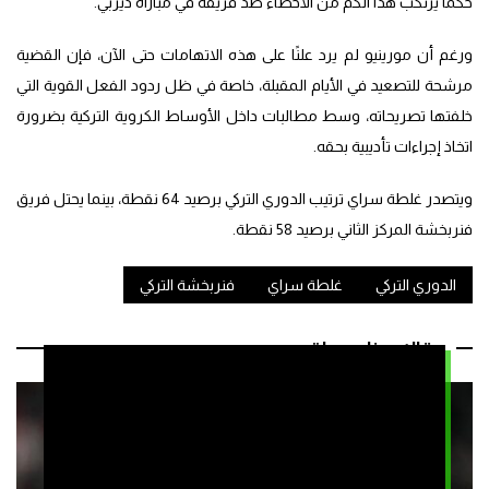
حكمًا يرتكب هذا الكم من الأخطاء ضد فريقه في مباراة ديربي.
ورغم أن مورينيو لم يرد علنًا على هذه الاتهامات حتى الآن، فإن القضية
مرشحة للتصعيد في الأيام المقبلة، خاصة في ظل ردود الفعل القوية التي
خلفتها تصريحاته، وسط مطالبات داخل الأوساط الكروية التركية بضرورة
اتخاذ إجراءات تأديبية بحقه.
ويتصدر غلطة سراي ترتيب الدوري التركي برصيد 64 نقطة، بينما يحتل فريق
فنربخشة المركز الثاني برصيد 58 نقطة.
الدوري التركي
غلطة سراي
فنربخشة التركي
مقالات ذات صلة