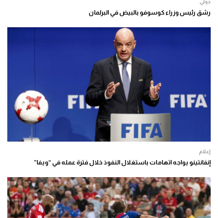
دولي
رشق رئيس وزراء كوسوفو بالبيض في البرلمان
إعلام
إنفانتينو يواجه اتهامات باستغلال النفوذ خلال فترة عمله في “ويفا”