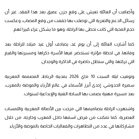
وأضافت أن العائلة تعيش على وقع حزن عميق بعد هذا الفقد، غير أن
رسائل الدعم والتعزية التي توصلت بها خففت من وقع المصاب، وعكست
حجم المحبة التي كانت تحظى بها الراحلة، وهو ما يشكل عزاء كبيرا لهم.
كما أشارت العائلة إلى أن يوم غد، يصادف أول عيد ميلاد للراحلة بعد
وفاتها، في لحظة مؤثرة تستحضر فيها الأسرة ذكراها ومسيرتها والقيم
التي تركتها، والتي ستظل حاضرة في الذاكرة والوجدان.
وتوفيت ليلة السبت 10 ماي 2026 بمدينة الرباط، المصممة المغربية
سميرة الحدوشي، إحدى أبرز الأسماء في عالم الأزياء والموضة بالمغرب،
بعد مسيرة مهنية بصمت بها الساحة الفنية والإبداعية لسنوات.
واشتهرت الراحلة بتصاميمها التي مزجت بين الأصالة المغربية واللمسات
العصرية، كما تمكنت من فرض اسمها داخل المغرب وخارجه، من خلال
مشاركاتها في عدد من التظاهرات والفعاليات الخاصة بالموضة والأزياء.