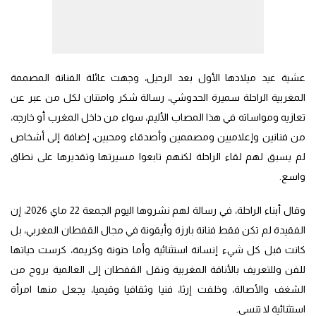
عشية عيد ميلادها الأول بعد الرحيل، وجهت عائلة الفنانة المصممة
المغربية الراحلة سميرة الحدوشي، رسالة شكر وامتنان لكل من عبر عن
تعازيه ومواساته في هذا المصاب الأليم، سواء من داخل المغرب أو خارجه،
من فنانين وإعلاميين ومصممين وأصدقاء ومحبين، إضافة إلى أشخاص
لم يسبق لهم لقاء الراحلة لكنهم تابعوا مسيرتها وتقديرها على نطاق
واسع.
وقال أبناء الراحلة، في رسالة لهم نشروها اليوم الجمعة 22 ماي 2026، إن
الفقيدة لم تكن فقط فنانة بارزة وأيقونة في مجال القفطان المغربي، بل
كانت قبل كل شيء إنسانة استثنائية وأما حنونة وكريمة، كرست حياتها
للفن وللتعريف بالأناقة المغربية ونقل القفطان إلى العالمية بروح من
الشغف والأصالة، وخلفت إرثا، فنيا وثقافيا وقيميا، يجعل منها امرأة
استثنائية لا تنسى.