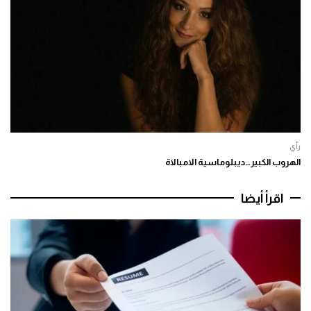
رأي
الهروب الكبير…ديبلوماسية الامبالاة
اقرأ أيضا