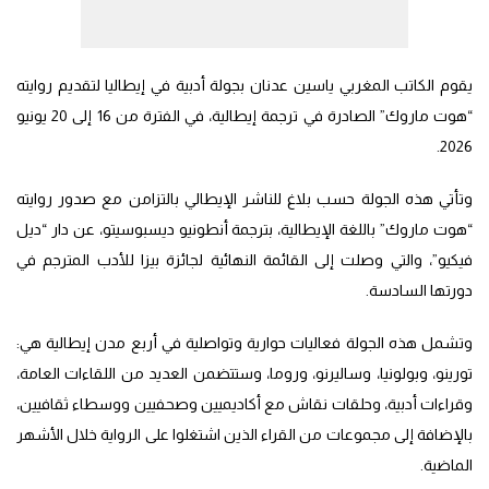
يقوم الكاتب المغربي ياسين عدنان بجولة أدبية في إيطاليا لتقديم روايته
“هوت ماروك” الصادرة في ترجمة إيطالية، في الفترة من 16 إلى 20 يونيو
2026.
وتأتي هذه الجولة حسب بلاغ للناشر الإيطالي بالتزامن مع صدور روايته
“هوت ماروك” باللغة الإيطالية، بترجمة أنطونيو ديسبوسيتو، عن دار “ديل
فيكيو”، والتي وصلت إلى القائمة النهائية لجائزة بيزا للأدب المترجم في
دورتها السادسة.
وتشمل هذه الجولة فعاليات حوارية وتواصلية في أربع مدن إيطالية هي:
تورينو، وبولونيا، وساليرنو، وروما، وستتضمن العديد من اللقاءات العامة،
وقراءات أدبية، وحلقات نقاش مع أكاديميين وصحفيين ووسطاء ثقافيين،
بالإضافة إلى مجموعات من القراء الذين اشتغلوا على الرواية خلال الأشهر
الماضية.