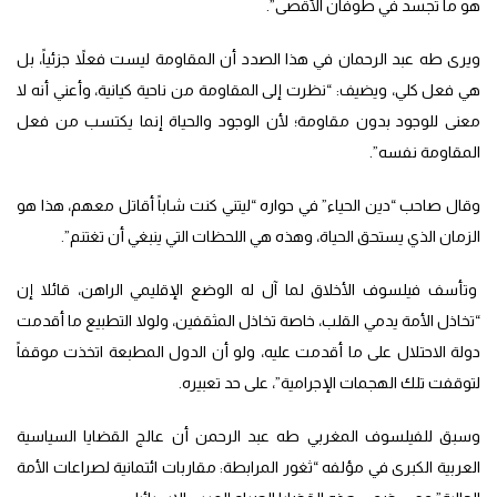
هو ما تجسد في طوفان الأقصى”.
ويرى طه عبد الرحمان في هذا الصدد أن المقاومة ليست فعلاً جزئياً، بل
هي فعل كلي، ويضيف: “نظرت إلى المقاومة من ناحية كيانية، وأعني أنه لا
معنى للوجود بدون مقاومة؛ لأن الوجود والحياة إنما يكتسب من فعل
المقاومة نفسه”.
وقال صاحب “دين الحياء” في حواره “ليتني كنت شاباً أقاتل معهم، هذا هو
الزمان الذي يستحق الحياة، وهذه هي اللحظات التي ينبغي أن تغتنم”.
وتأسف فيلسوف الأخلاق لما آل له الوضع الإقليمي الراهن، قائلا إن
“تخاذل الأمة يدمي القلب، خاصة تخاذل المثقفين، ولولا التطبيع ما أقدمت
دولة الاحتلال على ما أقدمت عليه، ولو أن الدول المطبعة اتخذت موقفاً
لتوقفت تلك الهجمات الإجرامية”، على حد تعبيره.
وسبق للفيلسوف المغربي طه عبد الرحمن أن عالج القضايا السياسية
العربية الكبرى في مؤلفه “ثغور المرابطة: مقاربات ائتمانية لصراعات الأمة