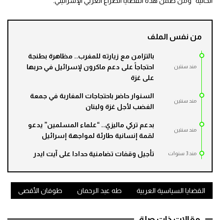
الحالية” ومن ضمن هذه القضايا الصراع العربي الإسرائيلي.
من نفس الملف
بالتزامن مع زيارته للمغرب.. مظاهرة بطنجة
احتجاجاً على دعم ماكرون لإسرائيل في حربها
مند سنتين
على غزة
السنوار حاضر باحتجاجات المغاربة في جمعة
مند سنتين
الغضب لأجل غزة ولبنان
بدعم تركي ماليزي.. “علماء المسلمين” يدعو
مند سنتين
لقمة إنسانية طارئة لمواجهة إسرائيل
تأجيل وقفات تضامنية حدادا على آيت ايدر
مند 3 سنوات
القضايا السياسية العربية
طه عبد الرحمان
طوفان الأقصى
مقالات ذات صلة