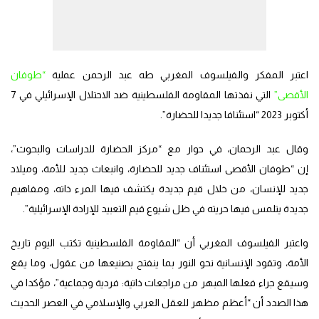
اعتبر المفكر والفيلسوف المغربي طه عبد الرحمن عملية
“طوفان
الأقصى”
التي نفذتها المقاومة الفلسطينية ضد الاحتلال الإسرائيلي في 7
أكتوبر 2023 “استئنافا جديدا للحضارة”.
وقال عبد الرحمان، في حوار مع “مركز الحضارة للدراسات والبحوث”،
إن “طوفان الأقصى استئناف جديد للحضارة، وانبعاث جديد للأمة، وميلاد
جديد للإنسان، من خلال قيم جديدة يكتشف فيها المرء ذاته، ومفاهيم
جديدة يتلمس فيها حريته في ظل شيوع قيم التعبيد للإرادة الإسرائيلية”.
واعتبر الفيلسوف المغربي أن “المقاومة الفلسطينية تكتب اليوم تاريخ
الأمة، وتقود الإنسانية نحو النور بما ينفتح بصنيعها من عقول، وما يقع
وسيقع جراء فعلها المبهر من مراجعات ذاتية: فردية وجماعية”، مؤكدا في
هذا الصدد أن “أعظم مظهر للعقل العربي والإسلامي في العصر الحديث