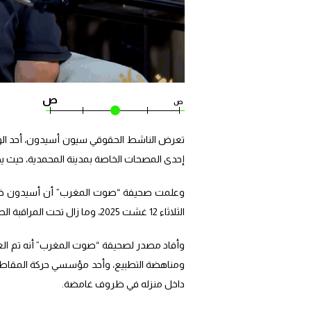
ص
ص
إحدى المصحات الخاصة بمدينة المحمدية، حيث يخ
وعلمت صحيفة “صوت المغرب” أن أسيدون خضع ل
الثلاثاء 12 غشت 2025، وما زال تحت المراقبة الطبية المكثفة، إذ إن حالته الصحية مقلقة.
وأفاد مصدر لصحيفة “صوت المغرب” أنه تم الع
داخل منزله في ظروف غامضة.