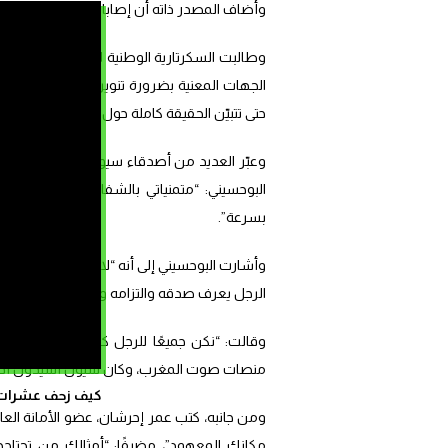
وأضاف المصدر ذاته أن إصابات لوحظت على جسد
وطالبت السكرتارية الوطنية للجبهة المغربية
الجهات المعنية بضرورة تنوير الرأي العام بنت
حتى تتبيّن الحقيقة كاملة حول هذا الحادث الذي
وعبّر العديد من أصدقاء سيون أسيدون عن قلق
البوحسيني: “متمنياتي بالشفاء العاجل للصدي
بسرعة”.
وأشارت البوحسيني إلى أنه “لا يمكن تصوّر الن
الرجل يعرف صدقه والتزامه وسمو ودماثة أخلاق
وقالت: “نكن جميعًا للرجل كل التقدير والاح
منصات صوت المغرب، وكان سيون أسيدون أحد أبر
كيف زحف عشرات ال
ومن جانبه، كتب عمر إحرشان، عضو الأمانة العام
مكانك المعهود”، مضيفًا: “أمثالك من تحتا