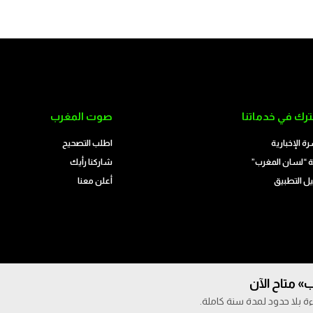
رك في خدماتنا
صوت المغرب
رة الإخبارية
اطلب التصحيح
 “لسان المغرب”
شاركنا رأيك
ل التطبيق
أعلن معنا
» متاح الآن
ة بلا حدود لمدة سنة كاملة.