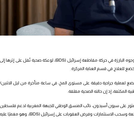
تعرض الناشط الحقوقي سيون أسيدون، أحد الوجوه البارزة في حركة مقاطعة إسرائيل (BDS)، لوعكة صحية نُقل على إثرها إلى
ضع للعلاج في قسم العناية المركزة.
عملية جراحية دقيقة على مستوى المخ، في ساعة متأخرة من ليل الاثنين/
ثور على سيون أسيدون، نائب المنسق الوطني للجبهة المغربية لدعم فلسطين
ومناهضة التطبيع، وأحد مؤسسي حركة المقاطعة وسحب الاستثمارات وفرض العقوبات على إسرائيل (BDS)، وهو مغميًا علي