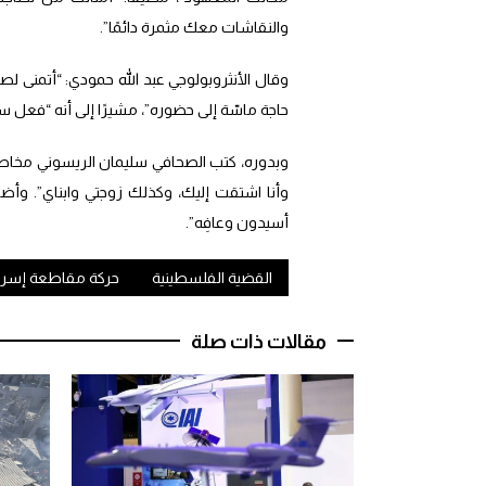
والنقاشات معك مثمرة دائمًا”.
وقال الأنثروبولوجي عبد الله حمودي: “أتمنى 
حاجة ماسّة إلى حضوره”، مشيرًا إلى أنه “فعل 
وبدوره، كتب الصحافي سليمان الريسوني مخاطب
وأنا اشتقت إليك، وكذلك زوجتي وابناي”. وأض
أسيدون وعافِه”.
القضية الفلسطينية
حركة مقاطعة إسرا
مقالات ذات صلة