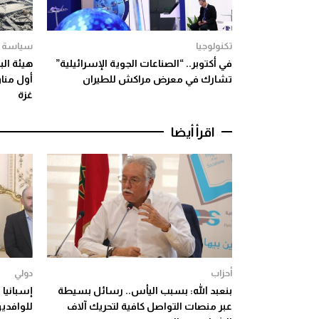
تكنولوجيا
سياسة
في أكتوبر.. “الصناعات الجوية الإسرائيلية”
هيئة ال
تشارك في معرض مراكش للطيران
أول مناو
غزة
اقرأ أيضا
أحزاب
دولي
بنعبد الله: بسبب اليأس.. رسائل بسيطة
إسبانيا
عبر منصات التواصل كافية لتحريك آلاف
للوافدين