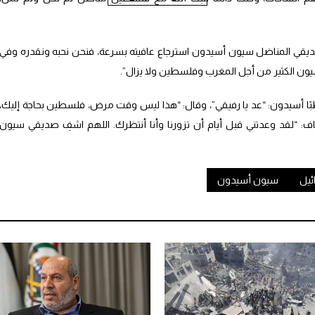
لصديقي المناضل سيون أسيدون استرجاع عافيته بسرعة، فنحن نحبه ونقدره وفي
سيون الكثير من أجل المغرب وفلسطين ولا يزال”.
ًا أسيدون: “عد يا رفيقي”، وقال: “هذا ليس وقت مرض، فلسطين بحاجة إليك،
اف: “لقد وعدتني قبل أيام أن تزورنا وأنا أنتظرك. اللهم اشفِ صديقي سيون
ئيل
سيون أسيدون