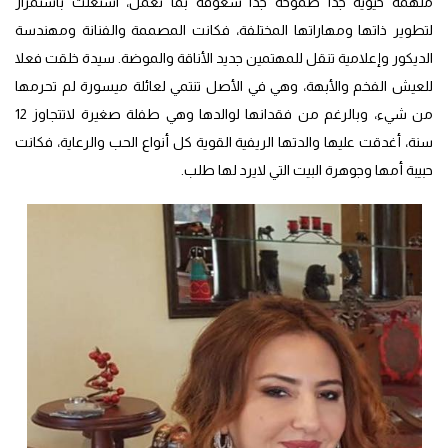
ملهمة حيوية جدا طموحة جدا شغوفة بما تعمل، اشتغلت باستمرار
لتطوير ذاتها ومهاراتها المختلفة، فكانت المصممة والفنانة ومهندسة
الديكور وإعلامية تنقل للمهتمين جديد الأناقة والموضة. سيدة خلقت فعلا
للعيش الفخم والأبهة، وهي في الأصل تنتمي لعائلة ميسورة لم تحرمها
من شيء، وبالرغم من فقدانها لوالدها وهي طفلة صغيرة لاتتجاوز 12
سنة، أغدقت عليها والدتها الريفية القوية كل أنواع الحب والرعاية، فكانت
حبيبة أمها وجوهرة البيت التي لايرد لها طلب.