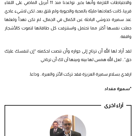
والاحتياطات اللازمة وأنها بخير. تواعدنا منذ 11 أبريل الماضي على اللقاء
قريبا، كانت كعادتها مليئة بالمحبة والحيوية ولم نلتق بعد، لكن لاشيء عادي
عند سميرة حدوشي الباحثة عن الكمال في الجمال، لم تكن تهدأ ولعلها
حملت نفسها أكثر مما تحتمل واستنزفت كل طاقاتها لتموت كالأشجار
واقفة.
لقد أراد لها الله أن ترتاح إلى جواره وأن تنصت لحكمته “إن لنفسك عليك
حق”.. لعل الله همس لها بينه وبينها آن لك أن ترتاحي
ارقدي بسلام سميرة العزيزة فقد تركت الأثر والعبرة.. وداعا.
*سميرة مغداد
آراء اخرى