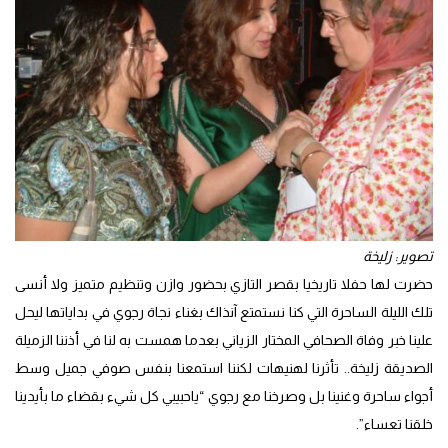
تصوير: زليخة
حضرت لها حفلا تاريخيا بقصر التازي بحضور وازن وتنظيم متميز ولا أنسى
تلك الليلة الساحرة التي كنا نستمتع آنذاك بغناء نجاة رجوي في بداياتها ليحل
علينا خبر وفاة الصحافي المختار الزياني بعدما همست به لنا في أذننا الزميلة
الصديقة زليخة.. تأثرنا لهنيهات لكننا استمعنا بنفس صوفي جميل وسط
أجواء ساحرة وغنينا بل وصرخنا مع رجوي “ياحبيبي كل شيء بقضاء ما بأيدينا
خلقنا تعساء”.