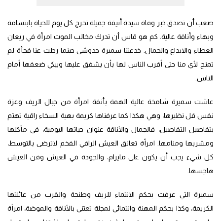
صعب أن تصدق خبر وفاة سيدة أنيقة جميلة تخرج كل يوم للحياة بابتسامة
وبهاء وأناقة عالية. كم هو قاس أن تدرك مخالب الموت امرأة في ريعان
العطاء والابداع والجمال. خدعتنا سميرة حدوشي حينما رحلت عنا فجأة لم
تمنح لأي منا حتى أقرب الناس لها بأن يشفق عليها ويبكي ضعفها أمام
الناس.
عاشت سميرة شامخة عالية الهمة بأنفة امرأة من جبال الريف وعزة
نفس قل نظيرها، وهي هكذا كما عرفناها كريمة بهية السخاء راقية تهتم
بتفاصيل التفاصيل، فالجمال والأناقة عنوان حياتها اليومية، في مأكلها
ومشربها ومنامها. امرأة تعانق العيش الراقي الفخم لاترضى بالتوسط،
كل شيء يجب أن يكون على مايرام، والجودة في العيش وفن العيش
هاجسها.
سميرة التي عرفت بحكم الانتماء للريف وطنجة والقرب من عائلتها
الكريمة، وكذا بحكم المهنة وانتمائي لمجلة تعتني بالأناقة والموضة، امرأة