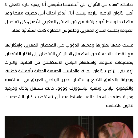
ضاحكة: “هذه هي الألوان التي أعشقها تشبهني أنا ريفية حارة كانغلي لا
أحب الألوان الباهتة الباردة ليست أنا”. أتذكر آنذاك أنني قضيت معها وقتا
ماتعا جدا وسط أجواء راقية من فن العيش المغربي الأصيل، كل تفاصيل
الضيافة بجلسة الشاي المغربي وطقوس الحفاوة كانت استثنائية فعلا.
عشت معها تطورها وعملها الدؤوب على القفطان المغربي وابتكاراتها
مع القصات الجديدة من استعمال الجينز في القفطان إلى ابتكار القفطان
بتصميمات متنوعة، واستلهام اللباس الاسكتلندي في الجلابة، والتراث
الإفريقي الزاخر بالألوان الحارة، والجلابيب الصيفية الجذابة بأقمشة قطنية،
وزخرفة بالعقيق اللامع واستثمار الطرز الرباطي العريق في السلاهيم
والكيمونو الياباني وتقنية الباشوورك وووو… كانت تشتغل بذكاء وحرفية
وحرية صنعت اسما عالميا واستطاعت أن تستقطب كبار الشخصيات
لتكون علامتهم.