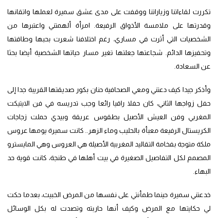
تكررت لقاءاتنا وزياراتنا ووقفت على مدى عشق سميرة لعملها واتقانها
وقدرتها على ملامسة الأذواق الرفيعة. امرأة ألهمتني واعتبرها من
الشخصيات التي أثرت في مساري، رغم اختلافنا شعرت بحبها وطاقتها
وتحفيزها الدائم. شجاعتها جعلتها تغير مسار حياتها الشخصية أيضا بحثا
عن السعادة.
وأذكر جيدا كيف دعتني ومعي الصحافية حنان بكور صديقتها القريبة جدا إلى
حفل زواجها الثاني، كان حفلا راقيا رائعا وجب تدريسه في فن الايتيكت
المغربي وفن العيش الأصيل بطقوس عريقة وبيدي حملت زجاجات
الكريستال الرفيعة معبأة بالحليب وماء الزهر.. كانت سميرة يومها عروس
ملكة متوجة بفخامة التقاليد المغربية الأصيلة هي العروس وهي المايسترو
المصمم لكل التفاصيل الصغيرة في بيت أهلها في طنجة، كانت قوية حد
البهاء.
خدعتني سميرة حينما طمأنتي على نفسها من المرض الخبيث، بعدما حكت
لي حكايتها مع المرض وكيف أنها حاربته وتصدت له بكل الوسائل