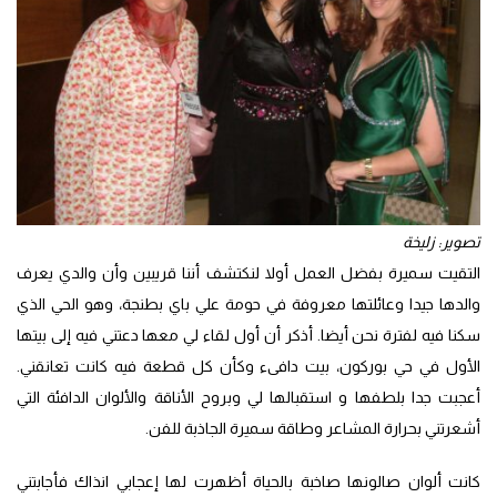
تصوير: زليخة
التقيت سميرة بفضل العمل أولا لنكتشف أننا قريبين وأن والدي يعرف
والدها جيدا وعائلتها معروفة في حومة علي باي بطنجة، وهو الحي الذي
سكنا فيه لفترة نحن أيضا. أذكر أن أول لقاء لي معها دعتني فيه إلى بيتها
الأول في حي بوركون، بيت دافىء وكأن كل قطعة فيه كانت تعانقني.
أعجبت جدا بلطفها و استقبالها لي وبروح الأناقة والألوان الدافئة التي
أشعرتني بحرارة المشاعر وطاقة سميرة الجاذبة للفن.
كانت ألوان صالونها صاخبة بالحياة أظهرت لها إعجابي انذاك فأجابتني