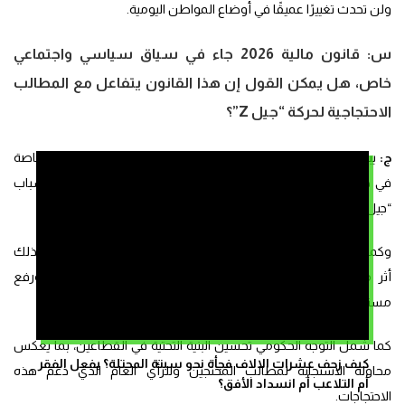
ولن تحدث تغييرًا عميقًا في أوضاع المواطن اليومية.
س:
قانون مالية 2026 جاء في سياق سياسي واجتماعي
خاص، هل يمكن القول إن هذا القانون يتفاعل مع المطالب
الاحتجاجية لحركة “جيل Z”؟
ج:
يبرز البُعد الاجتماعي بقوة في مشروع قانون المالية لسنة 2026، خاصة
في ظل السياق الاجتماعي المرتبط بالاحتجاجات الأخيرة التي قادها شباب
“جيل Z”، والتي حظيت بتفاعل واسع من المواطنين.
وكما نعلم، فقد ركزت الاحتجاجات على قطاعي الصحة والتعليم، وكان لذلك
أثر مباشر على توجه الحكومة لتعزيز ميزانيات هذين القطاعين ورفع
مستويات التشغيل فيهما.
كما شمل التوجه الحكومي تحسين البنية التحتية في القطاعين، بما يعكس
كيف زحف عشرات الالاف فجأة نحو سبتة المحتلة؟ بفعل الفقر
محاولة الاستجابة لمطالب المحتجين وللرأي العام الذي دعم هذه
أم التلاعب أم انسداد الأفق؟
الاحتجاجات.