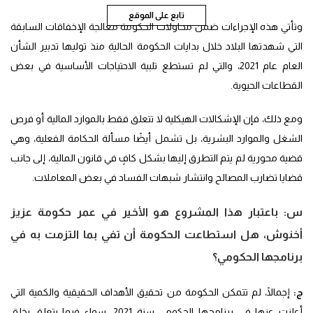
تابع على الموقع
وتأتي هذه الإجراءات ضمن محاولات الحكومة معالجة الإخفاقات السابقة
التي شهدتها البلاد خلال بدايات الحكومة الحالية منذ توليها تدبير الشأن
العام عام 2021، والتي لم تستطع تلبية الاحتياجات الأساسية في بعض
القطاعات الحيوية.
ومع ذلك، فإن الإشكالات الهيكلية لا تتعلق فقط بالموارد المالية أو فرص
الشغل والموارد البشرية، بل تشمل أيضًا مسألة الحكامة الفعلية، وهي
قضية محورية لم يتم التطرق إليها بشكل كافٍ في قانون المالية، إلى جانب
قضايا تضارب المصالح وانتشار شبهات الفساد في بعض المعاملات.
س:
باعتبار هذا المشروع هو الأخير في عمر حكومة عزيز
أخنوش، هل استطاعت الحكومة أن تفي بما التزمت به في
برنامجها الحكومي؟
ج:
إجمالًا، لم تتمكن الحكومة من تحقيق الأهداف الحقيقية والكمية التي
أعلنت عنها في برنامجها الحكومي سنة 2021، سواء فيما يتعلق بخلق