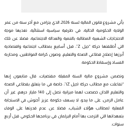
يأتي مشروع قانون المالية لسنة 2026، الذي يتزامن مع آخر سنة من عمر
الولاية الحكومية الحالية، في ظرفية سياسية استثنائية، تغذيها موجة
الاحتجاجات الشعبية المطالبة بالتنمية والعدالة الاجتماعية، فضلا عن تلك
التي أطلقتها حركة “جيل Z”، قبل أسابيع بمطالب اجتماعية واقتصادية
أبرزها إصلاح قطاعي الصحة والتعليم، وصون كرامة المواطنين، ومحاربة
الفساد وإسقاط الحكومة.
وتضمن مشروع مالية السنة المقبلة مقتضيات، قال متابعون إنها
“تفاعلت مع مطالب حركة (جيل Z)”، خاصة في ما يتعلق بقطاعي الصحة
والتعليم اللذان خصصت لهما ميزانية تصل إلى 140 مليار درهم، غير أن
عامل الزمن، على ما يبدو، لا يسعف حكومة عزيز أخنوش في الاستجابة
الفعلية لمطالب هؤلاء الشباب، فضلا عن عدم قدرتها على الوفاء
بتعهداتها التي التزمت بها أمام البرلمان في برنامجها الحكومي قبل أربع
سنوات.