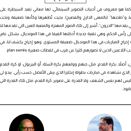
ان “اللقطات العلوية” high angle shot ، كما هو معروف في أدبيات التصوير السينمائي، لها معاني تفيد السيطرة على
ا، و”طحنها” (بالمعنى الدارج والفصيح). بحيث تُظهرها وكأنها ضعيفة وتحت
يقدمها “الدرون”، أشير إلى تلك الصور المهتزة والمتعبة للعين التي تقدمها لنا
لى رأس الحكم، وهي تقنية جديدة أدخلتها الفيفا في هذا المونديال. بشكل عام،
إخراج المباريات في هذا المونديال ضعيفة المستوى. وهو إخراج يكشف لنا، في
 اللاعبين الذين لا تصورهم كثيرا عن قرب في لقطات صغيرة plan serrés.
، أصلاً، بكرة القدم، مثل حبهم وولعهم بكرة السلة، أو البيزبول، او كرة القدم
ج الذي نشاهده في مباريات بطولة إنجلترا الذي يبقى الأفضل حسب رأيي. يبدو لي
وليس لهم نفس الشغف، ولا القدرة على تصوير كرة القدم، مثل تلك القدرة التي
يود.