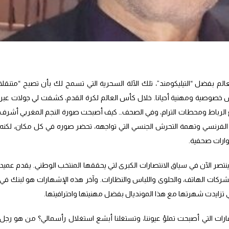
الم بفضل “التيليكومند”، تلك الآلة السحرية التي تسمح لك بأن تصبح “متنقلا
بسرعة، وبدون دروس خصوصية ومهنية أحيانا. خلال كأس العالم لكرة القدم، كشفت لي جولات عبر
 الرباط ومحطات الترام، وفي الصحف… كيف أصبحت صورة النجم المغربي أشرف
لفرنسي وتهمة التحرش الجنسي التي تواجهه، تحضر صوره في كل مكان، لكنه
ارات صحفية.
نتصر الآن في سياق الانتصارات الكبرى لتي يحققها المنتخب الوطني. يقدم عميد
شركات الهاتف، والحلوى واللباس والنظارات. وآخر هذه الإشهارات هو لبنك في
ي تزايدت شهرتها مع هذا المونديال بفضل مهنيتها واحترافيتها.
ت التي أصبحت تملؤ عيوننا، وتستغلنا أبشع استغلال رأسمالي؟ من هو رجل