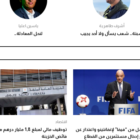
أشرف طاهرية
ياسين اعليا
تة… شعب يسأل ولا أحد يجيب
لنحل المعادلة…
اقتصاد
 من “فيفا” لإنفانتينو واعتذار عن
توظيف مالي لمبلغ 1,8 مليار در
دخال مستثمرين من القطاع
فائض الخزينة