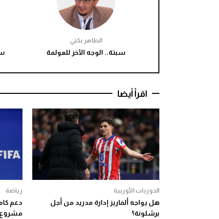
الطاهر بكني
سبتة.. الوجه الآخر للعولمة
سب
اقرأ أيضا
الدوريات الأوربية
رياضة
هل يواجه ألفاريز إدارة مدريد من أجل
دعم كامل
برشلونة؟
مشروع إ