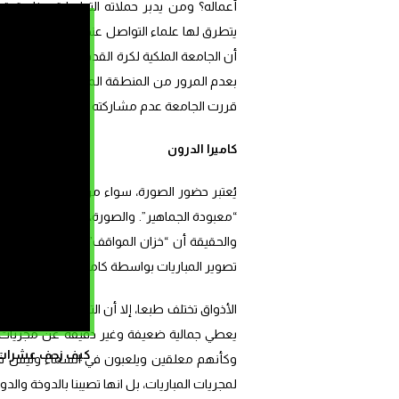
أعماله؟ ومن يدبر حملاته التواصلية وخاصة ت
يتطرق لها علماء التواصل عندنا الذين يفضل 
أن الجامعة الملكية لكرة القدم وضعت خطة تو
بعدم المرور من المنطقة المخصصة للتصريحات ال
قررت الجامعة عدم مشاركته في الندوات الصحفية
كاميرا الدرون
يُعتبر حضور الصورة، سواء من خلال الإشهار، أو
“معبودة الجماهير”. والصورة، في إحدى تعريفات
والحقيقة أن “خزان المواقف” أو تاريخ المشاهد
تصوير المباريات بواسطة كاميرا الدرون (كلمة درون
الأذواق تختلف طبعا، إلا أن التصوير بواسطة ال
يعطي جمالية ضعيفة وغير دقيقة عن مجريات مبار
كيف زحف عشرات ال
وكأنهم معلقين ويلعبون في السماء وليس فوق
لمجريات المباريات، بل انها تصيبنا بالدوخة والدوا