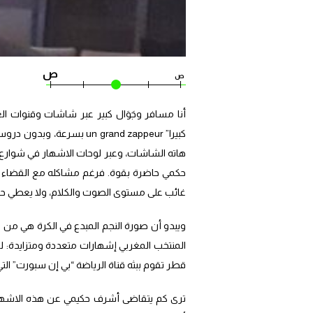
ص
ص
أنا مسافر وجَوَال كبير عبر شاشات وقنوات الع
كبيرا” un grand zappeur 
هاته الشاشات، وعبر لوحات الاشهار في شوارع
حكمي حاضرة بقوة. فرغم مشاكله مع القضاء ا
غائب على مستوى الصوت والكلام، ولا يعطي حو
ويبدو أن صورة النجم المبدع في الكرة هي من ي
المنتخب المغربي إشهارات متعددة ومتزايدة: ل
قطر تقوم ببثه قناة الرياضة “بي إن سبورت” الت
ترى كم يتقاضى أشرف حكيمي عن هذه الاشهارا