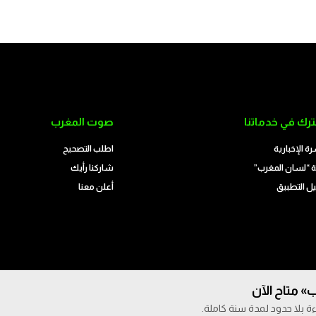
رك في خدماتنا
صوت المغرب
رة الإخبارية
اطلب التصحيح
 “لسان المغرب”
شاركنا رأيك
ل التطبيق
أعلن معنا
» متاح الآن
ة بلا حدود لمدة سنة كاملة.