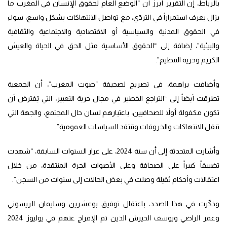
بالرباط، إن التقرير أبرز أن “الوضع العام لحقوق الإنسان في المغرب ما
يزال يعرف استمراراً في التردّي، مع تواصل الانتهاكات بشكل واسع، سواء
في الحقوق المدنية والسياسية أو الاقتصادية والاجتماعية والثقافية
والبيئية”، إضافة إلى “الحقوق الأساسية مثل الحق في الحياة والعيش
الكريم وحرية التنظيم”.
وأضافت براهمة، في تصريح لصحيفة “صوت المغرب”، أن الجمعية
تطرقت أيضاً إلى “التراجع الخطير في مجال حرية التعبير، التي يُفترض أن
تكون مكفولة أولاً للصحافيين، باعتبارهم لسان حال المجتمع، والجهة التي
تنقل الانتهاكات والخروقات وتنتقد السياسات العمومية”.
وأشارت المتحدثة إلى أن سنة 2024، على غرار السنوات السابقة، “شهدت
تضييقاً كبيراً على الصحافة وعلى الأصوات الحرة المنتقدة، من خلال
اعتقالات وأحكام ثقيلة وصلت في بعض الحالات إلى سنوات من السجن”.
وذكّرت في هذا الصدد، باعتقال توفيق بوعشرين وسليمان الريسوني
وعمر الراضي ويوسف الحيرش الذين تم الإفراج عنهم في يوليوز 2024