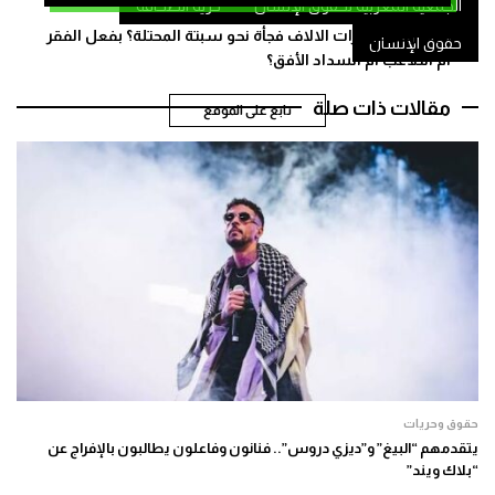
الجمعية المغربية لحقوق الإنسان
حرية الصحافة
كيف زحف عشرات الالاف فجأة نحو سبتة المحتلة؟ بفعل الفقر
حقوق الإنسان
أم التلاعب أم انسداد الأفق؟
مقالات ذات صلة
تابع على الموقع
حقوق وحريات
يتقدمهم “البيغ” و”ديزي دروس”.. فنانون وفاعلون يطالبون بالإفراج عن
“بلاك ويند”