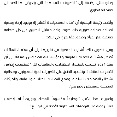
بعفو ملكي، إضافة إلى “التضييقات الممنهجة التي يتعرض لها الصحافي
حميد المهداوي”.
وأكدت رئيسة الجمعية أن “هذه المعطيات لا تُفسَّر إلا بوجود إرادة رسمية
لصناعة صحافة صورية ذات صوت واحد، مقابل التضييق على كل صحافة
حقيقية تعبّر بجرأة وصدق عمّا يجري في البلاد”.
وفي غضون ذلك، أشارت الجمعية في تقريرها، إلى أن هذه الانتهاكات
تُظهر هشاشة الحماية القانونية والمؤسساتية للصحافيين، منبّهةً إلى أن
سنة 2024 اتسمت باستمرار الاعتقالات والمتابعات التي “تستهدف إخراس
الأصوات المنتقدة، وتشديد الخناق على التعبيرات الحرة للمدونين، ومعاقبة
نشطاء الاحتجاجات السلمية، وقمع النضالات الطلابية والنقابية، والحركات
المطلبية للمعطلين وغيرهم”.
واعتبرت هذا الأمر، “توظيفاً مكشوفاً للقضاء وتوريطاً له لإضفاء
المشروعية على التوجهات السلطوية الآخذة في التوسع”.