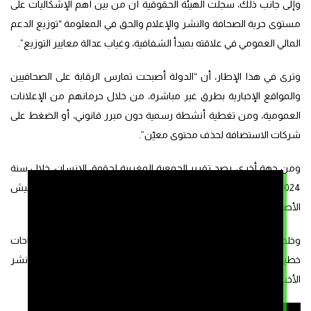
وإلى جانب ذلك، سجلت الهيئة الحقوقية أن من بين أهم الإشكاليات على
مستوى حرية الصحافة والنشر والإعلام والحق في المعلومة “توزيع الدعم
المالي العمومي في علاقته بمبدأ الشفافية، وغياب عدالة معايير التوزيع”.
وترى في هذا الإطار، أن “الدولة أصبحت تمارس الرقابة على الصحافيين
والمواقع الإخبارية بطرق غير مباشرة، من خلال حرمانهم من الإعلانات
العمومية، ومن تغطية أنشطة رسمية دون مبرر قانوني، أو الضغط على
شركات الاستضافة لحذف محتوى معيّن”.
ومن جهة أخرى، رصد تقرير الجمعية المغربية لحقوق الإنسان، خلال سنة
2024، استمرار هيمنة الخطاب الرسمي على القنوات العمومية، وتهميش
الأصوات المعارضة، وتغييب القضايا الحقوقية والاجتماعية الحقيقية”.
وخلصت الوثيقة إلى أن واقع الممارسة الإعلامية أظهر استمرار انزياحات
خطيرة عن أخلاقيات المهنة، سواء من حيث التشهير أو التحريض أو نشر
الأخبار الزائفة أو انتهاك الحياة الخاصة.