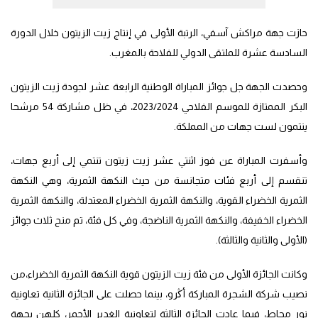
حازت جهة مراكش آسفي، الرتبة الأولى في إنتاج زيت الزيتون خلال الدورة
السادسة عشرة للملتقى الدولي للفلاحة بالمغرب.
وحصدت الجهة جل جوائز المباراة الوطنية الرابعة عشر لجودة زيت الزيتون
البكر الممتازة للموسم الفلاحي 2023/2024، في ظل مشاركة 54 مرشحا
ينتمون لست جهات من المملكة.
وأسفرت المباراة عن فوز اثنتي عشر زيت زيتون تنتمي إلى أربع جهات،
تنقسم إلى أربع فئات متجانسة من حيث النكهة الثمرية، وهي النكهة
الثمرية الخضراء القوية، والنكهة الثمرية الخضراء المعتدلة، والنكهة الثمرية
الخضراء الخفيفة، والنكهة الثمرية الناضجة، وفي كل فئة، تم منح ثلاث جوائز
(الأولى والثانية والثالثة).
وكانت الجائزة الأولى من فئة زيت الزيتون قوية النكهة الثمرية الخضراء،من
نصيب شركة الشجرة المباركة أڭرو، بينما حصلت على الجائزة الثانية تعاونية
نور مجاط، فيما عادت الجائزة الثالثة لتعاونية الغدير الأحمر، كلهن بجهة