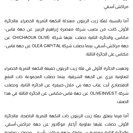
مراكش آسفي.
أما بالنسبة لفئة زيت الزيتون معتدلة النكهة الثمرية الخضراء، فالجائرة
الأولى كانت من نصيب شركة معصرة إبراهيم الزنيبر عن جهة فاس-
مكناس، والجائرة الثانية حصلت عليها شركة CHICHAOUA OLIVE عن
جهة مراكش-آسفي، بينما حصلت شركة OLEA CAPITAL عن جهة فاس-
مكناس على الجائزة الثالثة.
وذهبت الجائزة الأولى في فئة زيت الزيتون خفيفة النكهة الثمرية الخضراء
لتعاونية تيزي عن الجهة الشرقية، بينما حصلت المجموعة ذات النفع
الاقتصادي آيت عتاب جهة بني ملال-خنيفرة عن الجائزة الثانية، وحصلت
شركة OLIVEINVEST عن جهة فاس-مكناس عن الجائزة الثالثة في هذا
الصنف.
أما فيما يتعلق بفئة زيت الزيتون ذات النكهة الثمرية الناضجة، فالجائزة
الأولى حصلت عليها تعاونية أزاغار موڭادور عن جهة مراكش-آسفي،
والجائرة الثانية معصرة بن ملوك بجهة مراكش-آسفي، وحصلت تعاونية