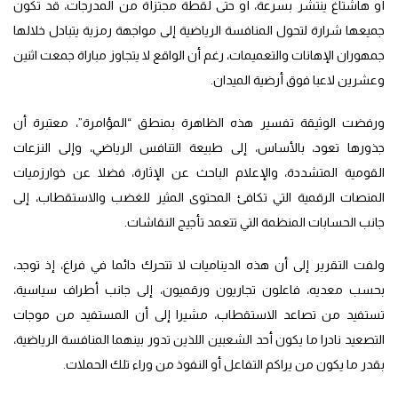
أو هاشتاغ ينتشر بسرعة، أو حتى لقطة مجتزأة من المدرجات، قد تكون
جميعها شرارة لتحول المنافسة الرياضية إلى مواجهة رمزية يتبادل خلالها
جمهوران الإهانات والتعميمات، رغم أن الواقع لا يتجاوز مباراة جمعت اثنين
وعشرين لاعبا فوق أرضية الميدان.
ورفضت الوثيقة تفسير هذه الظاهرة بمنطق “المؤامرة”، معتبرة أن
جذورها تعود، بالأساس، إلى طبيعة التنافس الرياضي، وإلى النزعات
القومية المتشددة، والإعلام الباحث عن الإثارة، فضلا عن خوارزميات
المنصات الرقمية التي تكافئ المحتوى المثير للغضب والاستقطاب، إلى
جانب الحسابات المنظمة التي تتعمد تأجيج النقاشات.
ولفت التقرير إلى أن هذه الديناميات لا تتحرك دائما في فراغ، إذ توجد،
بحسب معديه، فاعلون تجاريون ورقميون، إلى جانب أطراف سياسية،
تستفيد من تصاعد الاستقطاب، مشيرا إلى أن المستفيد من موجات
التصعيد نادرا ما يكون أحد الشعبين اللذين تدور بينهما المنافسة الرياضية،
بقدر ما يكون من يراكم التفاعل أو النفوذ من وراء تلك الحملات.