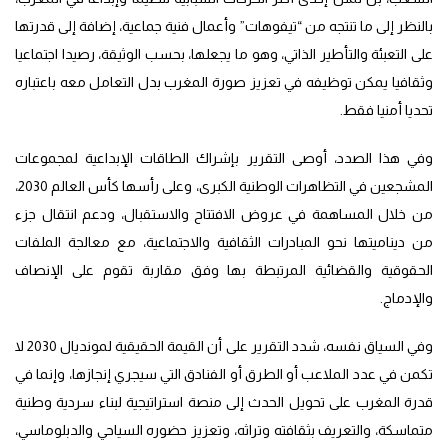
بالنظر إلى ما تنتجه من “تيفوهات” وأعمال فنية جماعية، إضافة إلى قدرتها
على التعبئة والتأطير الذاتي، وهو ما يجعلها، بحسب الوثيقة، رصيدا اجتماعيا
وثقافيا يمكن توظيفه في تعزيز صورة المغرب بدل التعامل معه باعتباره
تحديا أمنيا فقط.
وفي هذا الصدد، أوصى التقرير بإشراك الطاقات الإبداعية لمجموعات
المشجعين في التظاهرات الوطنية الكبرى، وعلى رأسها كأس العالم 2030،
من خلال المساهمة في عروض الافتتاح والاستقبال، ودعم انتقال جزء
من ديناميتها نحو المبادرات الثقافية والاجتماعية، مع معالجة الملفات
الحقوقية والقضائية المرتبطة بها وفق مقاربة تقوم على الإنصاف
والإدماج.
وفي السياق نفسه، شدد التقرير على أن القيمة الحقيقية لمونديال 2030 لا
تكمن في عدد الملاعب أو الطرق أو الفنادق التي سيجري إنجازها، وإنما في
قدرة المغرب على تحويل الحدث إلى منصة استراتيجية لبناء سردية وطنية
متماسكة، والتعريف بثقافته وتراثه، وتعزيز حضوره السياحي والدبلوماسي،