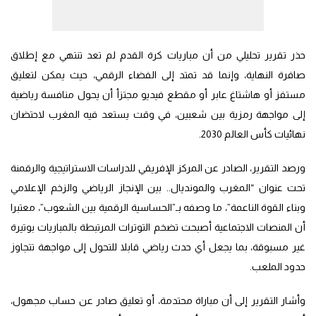
حذر تقرير تحليلي من أن مباريات كرة القدم لم تعد تنتهي مع إطلاق
صافرة النهاية، وإنما قد تمتد إلى الفضاء الرقمي، حيث يمكن لتعليق
مستفز أو هاشتاغ عابر أو مقطع فيديو مجتزأ أن يحول منافسة رياضية
إلى مواجهة رمزية بين شعبين، في وقت يستعد فيه المغرب لاحتضان
نهائيات كأس العالم 2030.
ورصد التقرير، الصادر عن المركز الإفريقي للدراسات الاستراتيجية والرقمنة
تحت عنوان “المغرب والمونديال.. بين الإنجاز الرياضي والزخم الإعلامي
وبناء القوة الناعمة”، ما وصفه بـ”الحساسية الرقمية بين الشعوب”، معتبرا
أن المنصات الاجتماعية أصبحت تضخم التوترات المرتبطة بالمباريات بوتيرة
غير مسبوقة، بما يجعل أي حدث رياضي قابلا للتحول إلى مواجهة تتجاوز
حدود الملعب.
وأشار التقرير إلى أن مباراة محتدمة، أو تعليق صادر عن حساب مجهول،