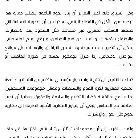
وفي السياق ذاته، اعتبر التقرير أن بناء القوة الناعمة يتطلب حماية هذا
الرصيد من التآكل في الفضاء الرقمي، محذرا من أن الصورة الإيجابية التي
صنعها المنتخب المغربي عبر مشاهد مثل السجود بعد الانتصارات،
والاحتفاء بالأمهات، والتعبير عن قيم التضامن، و رفع العلم الفلسطيني
يمكن أن تتضرر بسبب موجة واحدة من التراشق والإهانات على مواقع
التواصل الاجتماعي، إذا اختزل الجمهور نفسه في صورة الغاضب أو
الشامت.
كما دعا التقرير إلى فتح قنوات حوار مؤسسي منتظم بين الأندية والجامعة
الملكية المغربية لكرة القدم والسلطات وممثلي مجموعات المشجعين،
بما يسمح بمناقشة قضايا التنظيم والسلامة والحقوق، معتبرا أن تدبير
العلاقة مع الجماهير ينبغي أن يتجاوز المقاربة الأمنية الصرفة إلى مقاربة
تقوم على الحوار والإشراك.
ولفت التقرير إلى أن مجموعات “الألتراس” لا ينبغي اختزالها في ملف
الشغب، بل تمثل إحدى أكثر الحركات الشبابية تنظيما وإبداعا في المغرب،