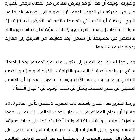
واعتبرت الوثيقة أن هذا الواقع يفرض التعامل مع الفضاء الرقمي باعتباره
جزءا من معركة بناء القوة الناعمة، لأن الصورة التي يصنعها بلد ما عبر
الروح الرياضية أو القيم التي يقدمها منتخبه قد تتعرض للاستنزاف إذا
تحولت المنصات إلى فضاء للتراشق والإهانات، مؤكدة أن حماية صورة البلد
لا تقتصر على تحسينها، بل تشمل أيضا حمايتها من الانزلاق إلى معارك
رقمية جانبية تستنزفها.
وفي هذا السياق، دعا التقرير إلى تكوين ما سماه “جمهورا رقميا ناضجا”،
يدافع عن بلده بالحجة لا بالسب، وبالكرامة لا بالكراهية، ويميز بين الخصم
الرياضي والعدو، وبين نقد الأداء وإهانة الشعوب، معتبرا أن الانتصار
الحقيقي في عصر المنصات يتمثل في تجنب الوقوع في “الجدل الخطأ”.
وربط التقرير هذا التحدي باستعدادات المغرب لاحتضان كأس العالم 2030،
معتبرا أن نجاح المملكة في استثمار الحدث العالمي لن يقاس فقط
بجاهزية الملاعب والبنيات التحتية، وإنما أيضا بقدرتها على حماية صورتها
الرقمية، ومنع تحول المباريات إلى مصدر لتوترات افتراضية تطغى على
الرسائل التي يسعى المغرب إلى ترسيخها عبر هذا الموعد الرياضي العالمي.