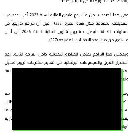
و2026 اتخذت بدورها منحى تنازلياً واضحاً.
وفي هذا الصدد، سجل مشروع قانون المالية لسنة 2023 أعلى عدد من
التعديلات المقدمة خلال هذه الفترة (333) ، قبل أن تتراجع تدريجياً في
السنوات اللاحقة، ليصل مشروع قانون المالية لسنة 2026 إلى أدنى
مستوى من حيث عدد التعديلات المقترحة (227).
ويعكس هذا التراجع تقلص المبادرة التعديلية داخل الغرفة الثانية، رغم
استمرار الفرق والمجموعات البرلمانية في تقديم مقترحات تروم تعديل
عدد من المقتضيات المرتبطة بالجبايات والنفقات والبرامج الاجتماعية
والاقتصادية.
وفي المقابل، سجل التقرير استمرار محدودية تفاعل الحكومة مع
التعديلات المقترحة من طرف أعضاء مجلس المستشارين، حيث ظلت
نسبة التعديلات المقبولة ضعيفة مقارنة بإجمالي التعديلات المقدمة، ما
يعكس محدودية تأثير المقترحات البرلمانية على الصيغة النهائية لمشاريع
قوانين المالية.