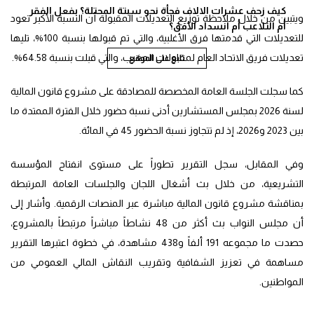
كيف زحف عشرات الالاف فجأة نحو سبتة المحتلة؟ بفعل الفقر
ويتبين من خلال ملاحظة توزيع التعديلات المقبولة أن النسبة الأكبر تعود
أم التلاعب أم انسداد الأفق؟
للتعديلات التي قدمتها فرق الأغلبية، والتي تم قبولها بنسبة 100%، تليها
تعديلات فريق الاتحاد العام لمقاولات المغرب، والتي قبلت بنسبة 64.58%.
تابع على الموقع
كما سجلت الجلسة العامة المخصصة للمصادقة على مشروع قانون المالية
لسنة 2026 بمجلس المستشارين أدنى نسبة حضور خلال الفترة الممتدة ما
بين 2023 و2026، إذ لم تتجاوز نسبة الحضور 45 في المائة.
وفي المقابل، سجل التقرير تطوراً على مستوى انفتاح المؤسسة
التشريعية، من خلال بث أشغال اللجان والجلسات العامة المرتبطة
بمناقشة مشروع قانون المالية مباشرة عبر المنصات الرقمية. وأشار إلى
أن مجلس النواب بث أكثر من 48 نشاطاً مباشراً مرتبطاً بالمشروع،
حصدت ما مجموعه 191 ألفاً و438 مشاهدة، في خطوة اعتبرها التقرير
مساهمة في تعزيز الشفافية وتقريب النقاش المالي العمومي من
المواطنين.