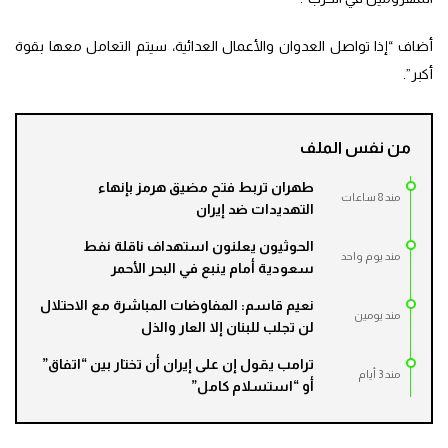
أضاف “إذا تواصل العدوان والأعمال العدائية، سيتم التعامل معها بقوة
أكبر”.
من نفس الملف
طهران تربط فتح مضيق هرمز بإنهاء
مند 8 ساعات
التهديدات ضد إيران
الحوثيون يعلنون استهداف ناقلة نفط
مند يوم واحد
سعودية أمام ينبع في البحر الأحمر
نعيم قاسم: المفاوضات المباشرة مع الاحتلال
مند يومين
لن تجلب للبنان إلا العار والذل
ترامب يقول إن على إيران أن تختار بين “اتفاق”
مند 3 أيام
أو “استسلام كامل”