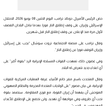
حض الرئيس الأميركي دونالد ترامب، اليوم الاثنين 08 يونيو 2026، الاحتلال
الإسرائيلي وإيران على وقف إطلاق النار فورا، بعدما تبادل البلدان القصف
لأول مرة منذ الإعلان عن وقف إطلاق النار قبل شهرين.
وقال ترامب على منصته الاجتماعية تروث سوشال “يجب على إسرائيل
وإيران التوقف فورا عن إطلاق النار”.
وفي غضون ذلك، تعهدت القوات المسلحة الإيرانية الرد “بقوة أكبر” على
أي اعتداء جديد تتعرض له البلاد.
وقال المتحدث باسم مقر خاتم الأنبياء، غرفة العمليات المركزية للقوات
الإيرانية، في بيان مصور “على الولايات المتحدة المجرمة والنظام الصهيوني
المتوحش أن يفهما أن إيران القوية، مع قوى المقاومة… ستصمد بقوة
تحت أي ظروف وفي مواجهة أي تهديد، ولن تخضع على الإطلاق للأعداء
المهزومين في الحرب”.